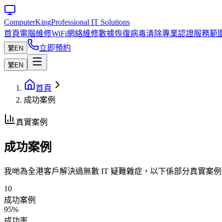
Computer
King
Professional IT Solutions
首頁
電腦維修
WiFi網絡維修
數據恢復
病毒清除
專業認證
服務範
立即預約
繁
EN
繁
EN
首頁
成功案例
真實案例
成功案例
我哋為全港客戶解決過無數 IT 疑難雜症，以下係部分真實案
10
成功案例
95%
成功率