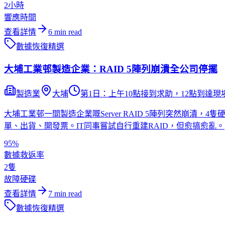
2小時
響應時間
查看詳情
6
min read
數據恢復
精選
大埔工業邨製造企業：RAID 5陣列崩潰全公司停擺
製造業
大埔
第1日：上午10點接到求助，12點到達現場
大埔工業邨一間製造企業嘅Server RAID 5陣列突然崩潰
單、出貨、開發票。IT同事嘗試自行重建RAID，但愈搞愈亂。
95%
數據救返率
2隻
故障硬碟
查看詳情
7
min read
數據恢復
精選