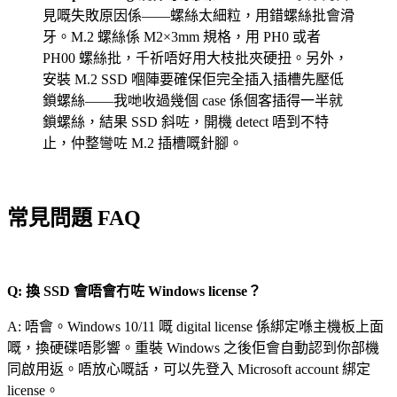
見嘅失敗原因係——螺絲太細粒，用錯螺絲批會滑
牙。M.2 螺絲係 M2×3mm 規格，用 PH0 或者
PH00 螺絲批，千祈唔好用大枝批夾硬扭。另外，
安裝 M.2 SSD 嗰陣要確保佢完全插入插槽先壓低
鎖螺絲——我哋收過幾個 case 係個客插得一半就
鎖螺絲，結果 SSD 斜咗，開機 detect 唔到不特
止，仲整彎咗 M.2 插槽嘅針腳。
常見問題 FAQ
Q: 換 SSD 會唔會冇咗 Windows license？
A: 唔會。Windows 10/11 嘅 digital license 係綁定喺主機板上面
嘅，換硬碟唔影響。重裝 Windows 之後佢會自動認到你部機
同啟用返。唔放心嘅話，可以先登入 Microsoft account 綁定
license。