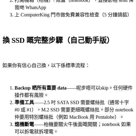
打開機箱（枱機）/ 底蓋（notebook），直接影相 send 俾
我哋 WhatsApp
上 ComputerKing 門市做免費兼容性檢查（5 分鐘搞掂）
換 SSD 嘅完整步驟（自己動手版）
如果你有信心自己換，以下係標準流程：
Backup 晒所有重要 data
——呢步唔可以skip。任何硬件
操作都有風險。
準備工具
——2.5 吋 SATA SSD 需要螺絲批（通常十字
#0 或 #1），M.2 SSD 需要更細嘅螺絲批。部分 notebook
仲要用特別螺絲批（例如 MacBook 用 Pentalobe）。
熄機斷電
——枱機要關火牛後面嘅開關；notebook 如果
可以拆電就拆埋電。