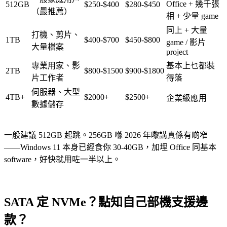
Office + 幾千張
512GB
$250-$400
$280-$450
（最推薦）
相 + 少量 game
同上 + 大量
打機、剪片、
1TB
$400-$700
$450-$800
game / 影片
大量檔案
project
專業用家、影
基本上乜都裝
2TB
$800-$1500
$900-$1800
片工作者
得落
伺服器、大型
4TB+
$2000+
$2500+
企業級應用
數據儲存
一般建議 512GB 起跳。256GB 喺 2026 年嚟講真係有啲窄
——Windows 11 本身已經食你 30-40GB，加埋 Office 同基本
software，好快就用咗一半以上。
SATA 定 NVMe？點知自己部機支援邊
款？