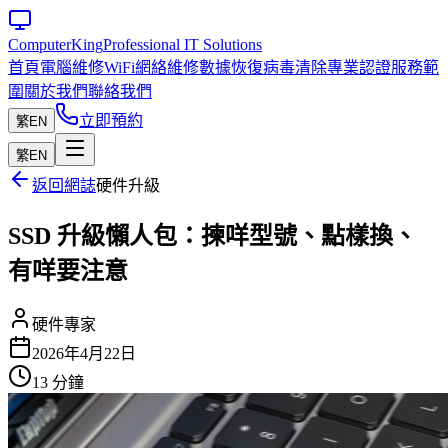
Computer
King
Professional IT Solutions
首頁
電腦維修
WiFi網絡維修
數據恢復
病毒清除
專業認證
服務範
圍
關於我們
聯絡我們
立即預約
繁
EN
繁
EN
返回網誌
硬件升級
SSD 升級懶人包：揀咩型號、點樣換、
有咩要注意
硬件專家
2026年4月22日
13 分鐘