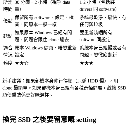
所需
30 分鐘 – 2 小時（視乎 data
1-2 小時（包括裝
時間
量）
drivers 同 software）
保留所有 software、設定、檔
系統最乾淨、最快、冇
優點
案，同原本一模一樣
任何舊垃圾
如果原本 Windows 已經有問
要重新裝晒所有
缺點
題，問題會跟住 clone 過去
software 同設定
適合
原本 Windows 健康、唔想重新
系統本身已經慢或者有
情況
設定
問題、想徹底翻新
難度
★★☆
★★★
新手建議：如果部機本身仲行得順（只係 HDD 慢），用
clone 最簡單。如果部機本身已經有各種奇怪問題，趁換 SSD
順便重裝係更好嘅選擇。
換完 SSD 之後要留意嘅 setting