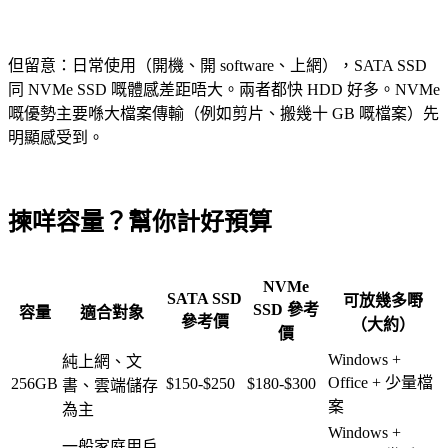
但留意：日常使用（開機、開 software、上網），SATA SSD
同 NVMe SSD 嘅體感差距唔大。兩者都快 HDD 好多。NVMe
嘅優勢主要喺大檔案傳輸（例如剪片、搬幾十 GB 嘅檔案）先
明顯感受到。
揀咩容量？幫你計好預算
NVMe
SATA SSD
可放幾多嘢
SSD 參考
容量
適合對象
參考價
（大約）
價
Windows +
純上網、文
Office + 少量檔
256GB
$150-$250
$180-$300
書、雲端儲存
案
為主
Windows +
一般家庭用戶