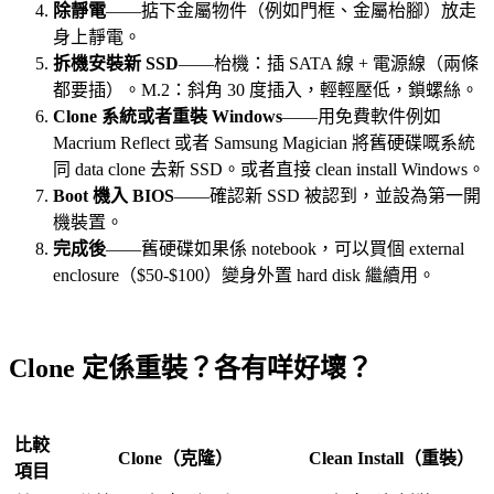
除靜電
——掂下金屬物件（例如門框、金屬枱腳）放走
身上靜電。
拆機安裝新 SSD
——枱機：插 SATA 線 + 電源線（兩條
都要插）。M.2：斜角 30 度插入，輕輕壓低，鎖螺絲。
Clone 系統或者重裝 Windows
——用免費軟件例如
Macrium Reflect 或者 Samsung Magician 將舊硬碟嘅系統
同 data clone 去新 SSD。或者直接 clean install Windows。
Boot 機入 BIOS
——確認新 SSD 被認到，並設為第一開
機裝置。
完成後
——舊硬碟如果係 notebook，可以買個 external
enclosure（$50-$100）變身外置 hard disk 繼續用。
Clone 定係重裝？各有咩好壞？
比較
Clone（克隆）
Clean Install（重裝）
項目