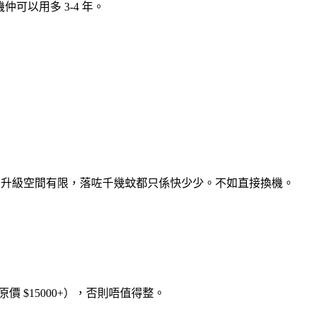
機仲可以用多 3-4 年。
VMe SSD）。升級空間有限，落咗千幾蚊都只係快少少。不如直接換機。
嘅機（原價 $15000+），否則唔值得整。