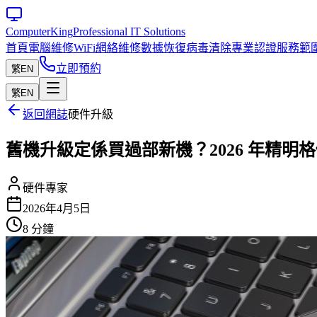
Computer
King
Professional IT Solutions
首頁
電腦維修
WiFi網絡維修
數據恢復
病毒清除
專業認證
服務範
立即預約
繁
EN
繁
EN
返回網誌
硬件升級
舊機升級定係買過部新機？2026 年精明
硬件專家
2026年4月5日
8 分鐘