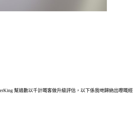
terKing 幫過數以千計嘅客做升級評估，以下係我哋歸納出嚟嘅