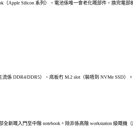
ok（Apple Silicon 系列），電池係唯一會老化嘅部件，換完電部
（而家主流係 DDR4/DDR5）、底板冇 M.2 slot（裝唔到 N
夠買部全新嘅入門至中階 notebook。除非係高階 workstation 級