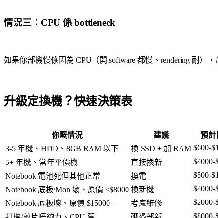
情況三：CPU 係 bottleneck
如果你部機慢係因為 CPU（開 software 都慢、rendering
升級定換機？快速決策表
你嘅情況
建議
預計
$600-$
3-5 年機、HDD、8GB RAM 以下
換 SSD + 加 RAM
$4000-
5+ 年機、當年平價機
直接換新
$500-$
Notebook 電池死但其他正常
換電
$4000-
Notebook 底板/Mon 壞、原價 <$8000
換新機
$2000-
Notebook 底板壞、原價 $15000+
考慮維修
$8000-
打機/剪片唔夠力、CPU 舊
砌過部新