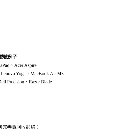
型號例子
aPad、Acer Aspire
Lenovo Yoga、MacBook Air M3
ll Precision、Razer Blade
有完善嘅回收網絡：