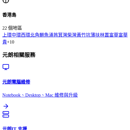
香港島
22
個地區
上環
中環
西環
北角
鰂魚涌
筲箕灣
柴灣
黃竹坑
薄扶林
置富
華富
華
貴
+
10
元朗
相關服務
元朗
電腦維修
Notebook、Desktop、Mac 維修與升級
元朗
IT 支援