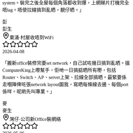
system。裝完之後全屋每個角落都收到爆，上網睇片打機完全
唔lag。唔使拉線搞到亂晒，靚仔晒。
」
彭
彭生
東涌
·
村屋收唔到WiFi
2026-04-08
「
搬新office裝修完要set network，自己試咗幾日搞到亂晒。搵
ComputerKing上嚟幫手，佢哋一日搞掂晒所有嘢，包括
Router、Switch、AP、server上架、拉線全部搞晒。最緊要係
走嗰陣俾咗張network layout圖我，寫晒每條線去邊、每個port
係咩。呢啲先叫專業。
」
麥
麥生
灣仔
·
公司新Office裝網絡