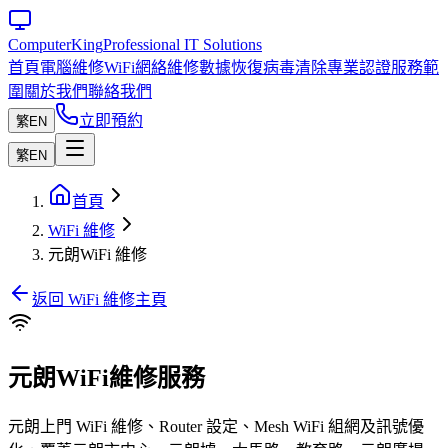
Computer
King
Professional IT Solutions
首頁
電腦維修
WiFi網絡維修
數據恢復
病毒清除
專業認證
服務範
圍
關於我們
聯絡我們
立即預約
繁
EN
繁
EN
首頁
WiFi 維修
元朗WiFi 維修
返回 WiFi 維修主頁
元朗WiFi維修服務
元朗上門 WiFi 維修、Router 設定、Mesh WiFi 組網及訊號優