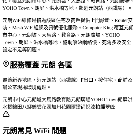
化，覆蓋元朗市中心、元朗墟、大馬路、教育路、元朗廣場、
YOHO Town、朗屏、洪水橋等地，鄰近元朗站（西鐵線）。
元朗WiFi維修是指為該區住宅及商戶提供上門診斷、Router安
裝、Mesh WiFi組網及訊號優化服務。Computer King 覆蓋元朗
市中心、元朗墟、大馬路、教育路、元朗廣場、YOHO
Town、朗屏、洪水橋等地，協助解決網絡慢、死角多及安全
設定不足等問題。
服務覆蓋 元朗 各區
覆蓋新界地區，近元朗站（西鐵線）F出口，按住宅、商舖及
辦公室現場環境處理。
元朗市中心
元朗墟
大馬路
教育路
元朗廣場
YOHO Town
朗屏
洪
水橋
錦田
八鄉
錦繡花園
加州花園
爾巒
尚悅
溱柏
蝶翠峰
元朗常見 WiFi 問題