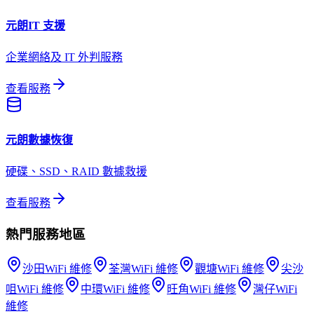
元朗
IT 支援
企業網絡及 IT 外判服務
查看服務
元朗
數據恢復
硬碟、SSD、RAID 數據救援
查看服務
熱門服務地區
沙田
WiFi 維修
荃灣
WiFi 維修
觀塘
WiFi 維修
尖沙
咀
WiFi 維修
中環
WiFi 維修
旺角
WiFi 維修
灣仔
WiFi
維修