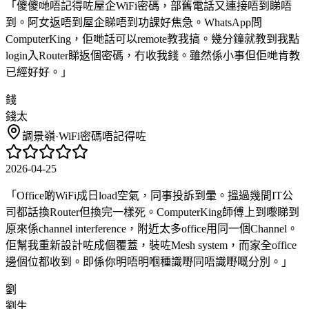
「
傻傻哋唔記得咗屋企WiFi密碼，部舊電話又連接唔到睇唔
到。阿女返唔到屋企睇唔到功課好焦急。WhatsApp問
ComputerKing，佢哋話可以remote教我搞。幾分鐘就教到我點
login入Router睇返個密碼，冇收我錢。雖然係小事但佢哋肯教
已經好好。
」
錢
錢太
調景嶺
·
WiFi密碼唔記得咗
2026-04-25
「
Office啲WiFi成日load空氣，同事投訴到暈。搵過幾間IT公
司都話換Router但換完一樣死。ComputerKing師傅上到嚟睇到
原來係channel interference，附近太多office用同一個Channel。
佢幫我重新設計咗成個覆蓋，裝咗Mesh system，而家全office
邊個位都收到。即係你明唔明嗰種識嘢同唔識嘢嘅分別。
」
劉
劉生