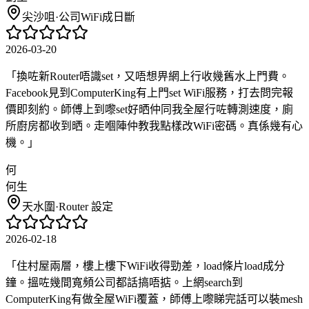
尖沙咀
·
公司WiFi成日斷
2026-03-20
「
換咗新Router唔識set，又唔想畀網上行收幾舊水上門費。
Facebook見到ComputerKing有上門set WiFi服務，打去問完報
價即刻約。師傅上到嚟set好晒仲同我全屋行咗轉測速度，廁
所廚房都收到晒。走嗰陣仲教我點樣改WiFi密碼。真係幾有心
機。
」
何
何生
天水圍
·
Router 設定
2026-02-18
「
住村屋兩層，樓上樓下WiFi收得勁差，load條片load成分
鐘。搵咗幾間寬頻公司都話搞唔掂。上網search到
ComputerKing有做全屋WiFi覆蓋，師傅上嚟睇完話可以裝mesh