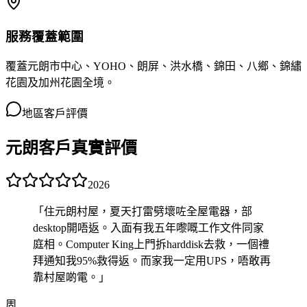
服務覆蓋範圍
覆蓋元朗市中心、YOHO、朗屏、洪水橋、錦田、八鄉、錦繡
花園及加州花園全境。
地區客戶評價
元朗客戶真實評價
2026
「
住元朗村屋，夏天打雷劈壞咗全屋電器，部
desktop開唔返。入面有我五年嚟嘅工作文件同家
庭相。Computer King上門拆harddisk去救，一個禮
拜通知我95%救得返。而家我一定用UPS，唔敢再
靠村屋啲電。
」
周