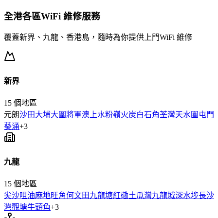
全港各區
WiFi 維修
服務
覆蓋新界、九龍、香港島，隨時為你提供上門
WiFi 維修
新界
15
個地區
元朗
沙田
大埔
大圍
將軍澳
上水
粉嶺
火炭
白石角
荃灣
天水圍
屯門
葵涌
+
3
九龍
15
個地區
尖沙咀
油麻地
旺角
何文田
九龍塘
紅磡
土瓜灣
九龍城
深水埗
長沙
灣
觀塘
牛頭角
+
3