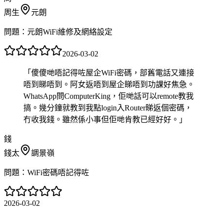
周生
元朗
問題：
元朗WiFi維修及網絡設定
2026-03-02
「
傻傻哋唔記得咗屋企WiFi密碼，部舊電話又連接
唔到睇唔到。阿女返唔到屋企睇唔到功課好焦急。
WhatsApp問ComputerKing，佢哋話可以remote教我
搞。幾分鐘就教到我點login入Router睇返個密碼，
冇收我錢。雖然係小事但佢哋肯教已經好好。
」
錢
錢太
調景嶺
問題：
WiFi密碼唔記得咗
2026-03-02