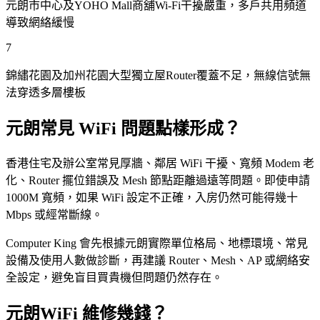
元朗市中心及YOHO Mall商舖Wi-Fi干擾嚴重，多戶共用頻道
導致網絡緩慢
7
錦繡花園及加州花園大型獨立屋Router覆蓋不足，無線信號無
法穿透多層樓板
元朗常見 WiFi 問題點樣形成？
香港住宅及辦公室常見厚牆、鄰居 WiFi 干擾、寬頻 Modem 老
化、Router 擺位錯誤及 Mesh 節點距離過遠等問題。即使申請
1000M 寬頻，如果 WiFi 設定不正確，入房仍然可能得幾十
Mbps 或經常斷線。
Computer King 會先根據元朗實際單位格局、地標環境、常見
設備及使用人數做診斷，再建議 Router、Mesh、AP 或網絡安
全設定，避免盲目買貴機但問題仍然存在。
元朗WiFi 維修幾錢？