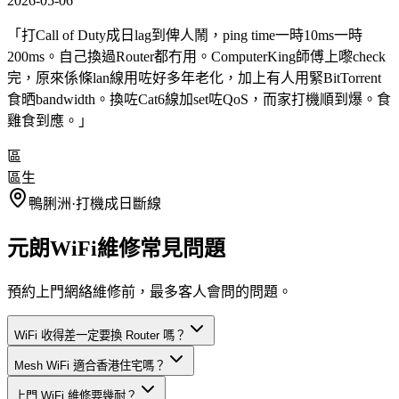
2026-05-06
「
打Call of Duty成日lag到俾人鬧，ping time一時10ms一時
200ms。自己換過Router都冇用。ComputerKing師傅上嚟check
完，原來係條lan線用咗好多年老化，加上有人用緊BitTorrent
食晒bandwidth。換咗Cat6線加set咗QoS，而家打機順到爆。食
雞食到應。
」
區
區生
鴨脷洲
·
打機成日斷線
元朗WiFi維修常見問題
預約上門網絡維修前，最多客人會問的問題。
WiFi 收得差一定要換 Router 嗎？
Mesh WiFi 適合香港住宅嗎？
上門 WiFi 維修要幾耐？