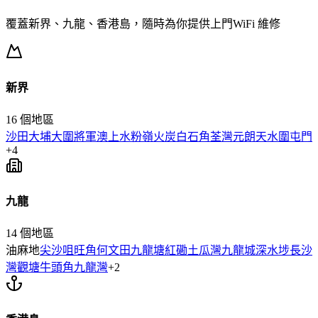
覆蓋新界、九龍、香港島，隨時為你提供上門
WiFi 維修
新界
16
個地區
沙田
大埔
大圍
將軍澳
上水
粉嶺
火炭
白石角
荃灣
元朗
天水圍
屯門
+
4
九龍
14
個地區
油麻地
尖沙咀
旺角
何文田
九龍塘
紅磡
土瓜灣
九龍城
深水埗
長沙
灣
觀塘
牛頭角
九龍灣
+
2