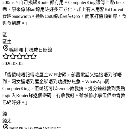
200ms。自己換過Router都冇用。ComputerKing師傅上嚟check
完，原來係條lan線用咗好多年老化，加上有人用緊BitTorrent
食晒bandwidth。換咗Cat6線加set咗QoS，而家打機順到爆。食
雞食到應。
」
區
區生
鴨脷洲
·
打機成日斷線
2026-03-02
「
傻傻哋唔記得咗屋企WiFi密碼，部舊電話又連接唔到睇唔
到。阿女返唔到屋企睇唔到功課好焦急。WhatsApp問
ComputerKing，佢哋話可以remote教我搞。幾分鐘就教到我點
login入Router睇返個密碼，冇收我錢。雖然係小事但佢哋肯教
已經好好。
」
錢
錢太