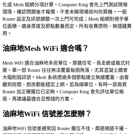
化或 Mesh 組網分項計算。Computer King 會先上門測試現場
環境，確認問題後才報價，不會未睇現場就叫你買機。一般
Router 設定及訊號調整一次上門可完成；Mesh 組網則視乎單
位面積、牆身厚度及節點數量而定。所有收費透明，無隱藏費
用。
油麻地Mesh WiFi 適合嗎？
Mesh WiFi 適合油麻地多房單位、厚牆住宅、長走廊或複式村
屋。單一部 Router 往往無法覆蓋每個角落，尤其混凝土牆會
大幅削弱訊號。Mesh 系統透過多個節點建立無縫覆蓋，由客
廳到房間、廚房都能穩定上網。若為細單位，有時一部高質
Router 加正確擺位已足夠。Computer King 會先評估單位格
局，再建議最適合且慳錢的方案。
油麻地WiFi 信號差怎麼辦？
油麻地WiFi 信號差通常因 Router 擺位不佳、鄰居頻道干擾、