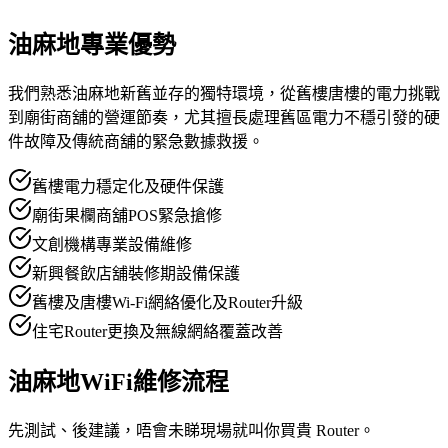
油麻地專業優勢
我們熟悉油麻地新舊並存的獨特環境，從舊樓唐樓的電力挑戰
到廟街商舖的營運節奏，尤其擅長處理舊區電力不穩引發的硬
件故障及傳統商舖的緊急數據救援。
舊樓電力穩定化及硬件保護
廟街果欄商舖POS緊急搶修
文創機構專業設備維修
新興餐飲店舖裝修期設備保護
舊樓及唐樓Wi-Fi網絡優化及Router升級
住宅Router更換及無線網絡覆蓋改善
油麻地WiFi維修流程
先測試、後建議，唔會未睇現場就叫你買貴 Router。