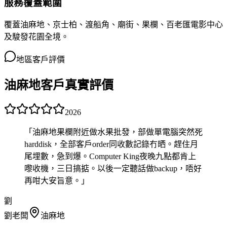
服務覆蓋範圍
覆蓋油麻地、京士柏、渡船角、廟街、果欄、百老匯電影中心
及駿發花園全境。
地區客戶評價
油麻地客戶真實評價
2026
「
油麻地果欄附近做水果批發，部做單電腦突然死
harddisk，全部客戶order同收數記錄冇晒。趕住月
尾埋數，急到爆。Computer King夜晚九點都肯上
嚟收機，三日搞掂。以後一定聽話做backup，唔好
再咁大安旨意。
」
劉
劉老闆
油麻地