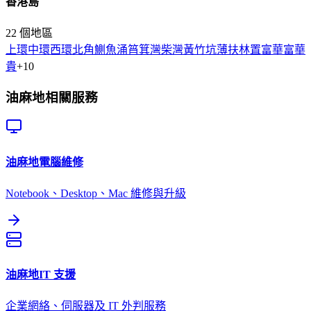
香港島
22
個地區
上環
中環
西環
北角
鰂魚涌
筲箕灣
柴灣
黃竹坑
薄扶林
置富
華富
華
貴
+
10
油麻地
相關服務
油麻地
電腦維修
Notebook、Desktop、Mac 維修與升級
油麻地
IT 支援
企業網絡、伺服器及 IT 外判服務