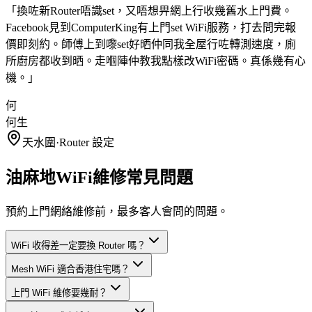
「
換咗新Router唔識set，又唔想畀網上行收幾舊水上門費。
Facebook見到ComputerKing有上門set WiFi服務，打去問完報
價即刻約。師傅上到嚟set好晒仲同我全屋行咗轉測速度，廁
所廚房都收到晒。走嗰陣仲教我點樣改WiFi密碼。真係幾有心
機。
」
何
何生
天水圍
·
Router 設定
油麻地WiFi維修常見問題
預約上門網絡維修前，最多客人會問的問題。
WiFi 收得差一定要換 Router 嗎？
Mesh WiFi 適合香港住宅嗎？
上門 WiFi 維修要幾耐？