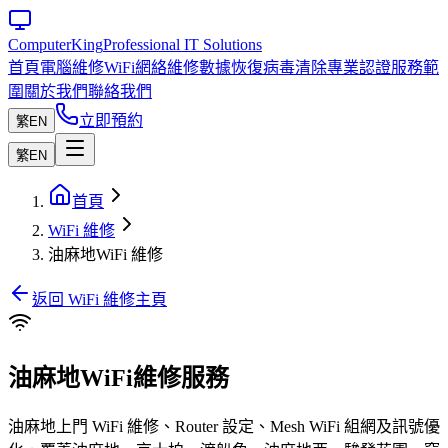
Computer
King
Professional IT Solutions
首頁
電腦維修
WiFi網絡維修
數據恢復
病毒清除
專業認證
服務範
圍
關於我們
聯絡我們
立即預約
繁
EN
繁
EN
首頁
WiFi 維修
油麻地WiFi 維修
返回 WiFi 維修主頁
油麻地WiFi維修服務
油麻地上門 WiFi 維修、Router 設定、Mesh WiFi 組網及訊號優