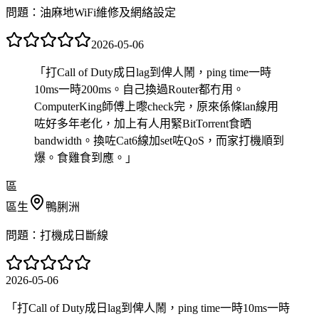
問題：
油麻地WiFi維修及網絡設定
2026-05-06
「
打Call of Duty成日lag到俾人鬧，ping time一時
10ms一時200ms。自己換過Router都冇用。
ComputerKing師傅上嚟check完，原來係條lan線用
咗好多年老化，加上有人用緊BitTorrent食晒
bandwidth。換咗Cat6線加set咗QoS，而家打機順到
爆。食雞食到應。
」
區
區生
鴨脷洲
問題：
打機成日斷線
2026-05-06
「
打Call of Duty成日lag到俾人鬧，ping time一時10ms一時