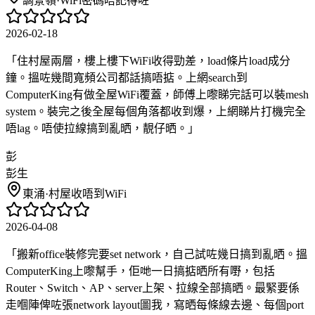
調景嶺
·
WiFi密碼唔記得咗
2026-02-18
「
住村屋兩層，樓上樓下WiFi收得勁差，load條片load成分
鐘。搵咗幾間寬頻公司都話搞唔掂。上網search到
ComputerKing有做全屋WiFi覆蓋，師傅上嚟睇完話可以裝mesh
system。裝完之後全屋每個角落都收到爆，上網睇片打機完全
唔lag。唔使拉線搞到亂晒，靚仔晒。
」
彭
彭生
東涌
·
村屋收唔到WiFi
2026-04-08
「
搬新office裝修完要set network，自己試咗幾日搞到亂晒。搵
ComputerKing上嚟幫手，佢哋一日搞掂晒所有嘢，包括
Router、Switch、AP、server上架、拉線全部搞晒。最緊要係
走嗰陣俾咗張network layout圖我，寫晒每條線去邊、每個port