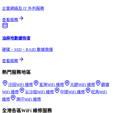
企業網絡及 IT 外判服務
查看服務
油麻地
數據恢復
硬碟、SSD、RAID 數據救援
查看服務
熱門服務地區
沙田
WiFi 維修
荃灣
WiFi 維修
元朗
WiFi 維修
觀塘
WiFi 維修
尖沙咀
WiFi 維修
中環
WiFi 維修
旺角
WiFi
維修
灣仔
WiFi 維修
全港各區
WiFi 維修
服務