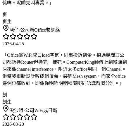
係咩。呢啲先叫專業。
」
麥
麥生
灣仔
·
公司新Office裝網絡
2026-04-25
「
Office啲WiFi成日load空氣，同事投訴到暈。搵過幾間IT公
司都話換Router但換完一樣死。ComputerKing師傅上到嚟睇到
原來係channel interference，附近太多office用同一個Channel。
佢幫我重新設計咗成個覆蓋，裝咗Mesh system，而家全office
邊個位都收到。即係你明唔明嗰種識嘢同唔識嘢嘅分別。
」
劉
劉生
尖沙咀
·
公司WiFi成日斷
2026-03-20