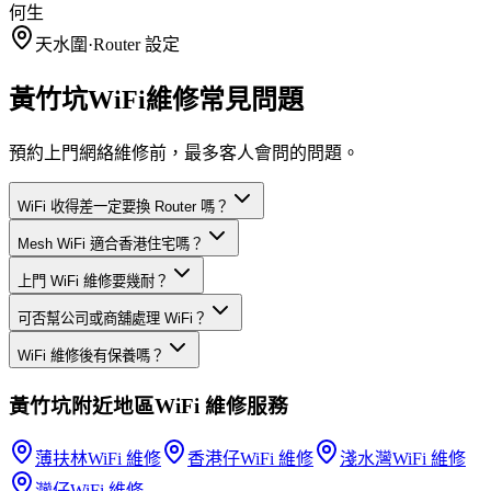
何生
天水圍
·
Router 設定
黃竹坑WiFi維修常見問題
預約上門網絡維修前，最多客人會問的問題。
WiFi 收得差一定要換 Router 嗎？
Mesh WiFi 適合香港住宅嗎？
上門 WiFi 維修要幾耐？
可否幫公司或商舖處理 WiFi？
WiFi 維修後有保養嗎？
黃竹坑
附近地區
WiFi 維修
服務
薄扶林
WiFi 維修
香港仔
WiFi 維修
淺水灣
WiFi 維修
灣仔
WiFi 維修