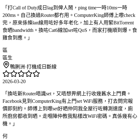
「
打Call of Duty成日lag到俾人鬧，ping time一時10ms一時
200ms。自己換過Router都冇用。ComputerKing師傅上嚟check
完，原來係條lan線用咗好多年老化，加上有人用緊BitTorrent
食晒bandwidth。換咗Cat6線加set咗QoS，而家打機順到爆。食
雞食到應。
」
區
區生
鴨脷洲
·
打機成日斷線
2026-03-20
「
換咗新Router唔識set，又唔想畀網上行收幾舊水上門費。
Facebook見到ComputerKing有上門set WiFi服務，打去問完報
價即刻約。師傅上到嚟set好晒仲同我全屋行咗轉測速度，廁
所廚房都收到晒。走嗰陣仲教我點樣改WiFi密碼。真係幾有心
機。
」
何