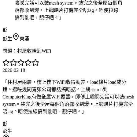
嚟睇完話可以裝mesh system。裝完之後全屋每個角
落都收到爆，上網睇片打機完全唔lag。唔使拉線
搞到亂晒，靚仔晒。
」
彭
彭生
東涌
問題：
村屋收唔到WiFi
2026-02-18
「
住村屋兩層，樓上樓下WiFi收得勁差，load條片load成分
鐘。搵咗幾間寬頻公司都話搞唔掂。上網search到
ComputerKing有做全屋WiFi覆蓋，師傅上嚟睇完話可以裝mesh
system。裝完之後全屋每個角落都收到爆，上網睇片打機完全
唔lag。唔使拉線搞到亂晒，靚仔晒。
」
彭
彭生