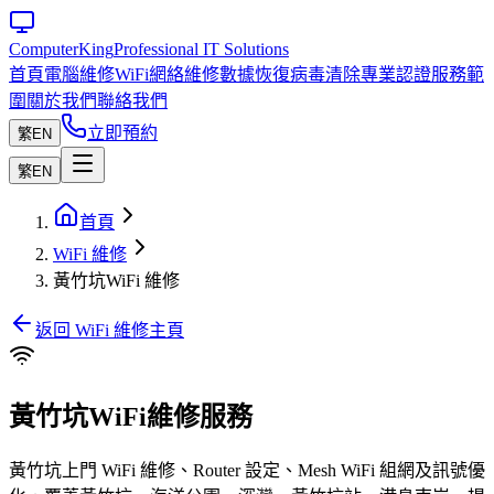
Computer
King
Professional IT Solutions
首頁
電腦維修
WiFi網絡維修
數據恢復
病毒清除
專業認證
服務範
圍
關於我們
聯絡我們
立即預約
繁
EN
繁
EN
首頁
WiFi 維修
黃竹坑WiFi 維修
返回 WiFi 維修主頁
黃竹坑WiFi維修服務
黃竹坑上門 WiFi 維修、Router 設定、Mesh WiFi 組網及訊號優