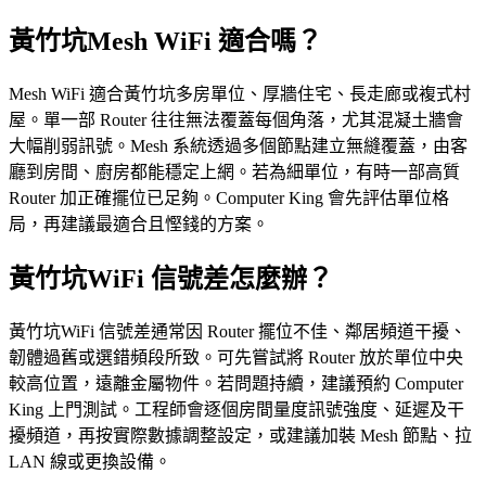
黃竹坑Mesh WiFi 適合嗎？
Mesh WiFi 適合黃竹坑多房單位、厚牆住宅、長走廊或複式村
屋。單一部 Router 往往無法覆蓋每個角落，尤其混凝土牆會
大幅削弱訊號。Mesh 系統透過多個節點建立無縫覆蓋，由客
廳到房間、廚房都能穩定上網。若為細單位，有時一部高質
Router 加正確擺位已足夠。Computer King 會先評估單位格
局，再建議最適合且慳錢的方案。
黃竹坑WiFi 信號差怎麼辦？
黃竹坑WiFi 信號差通常因 Router 擺位不佳、鄰居頻道干擾、
韌體過舊或選錯頻段所致。可先嘗試將 Router 放於單位中央
較高位置，遠離金屬物件。若問題持續，建議預約 Computer
King 上門測試。工程師會逐個房間量度訊號強度、延遲及干
擾頻道，再按實際數據調整設定，或建議加裝 Mesh 節點、拉
LAN 線或更換設備。