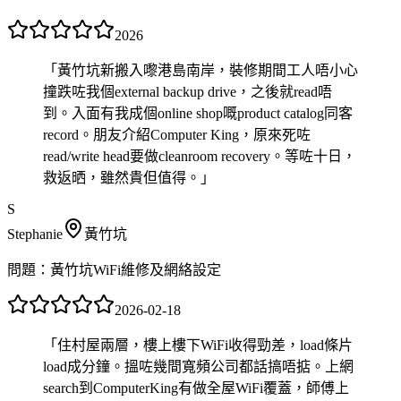
2026
「
黃竹坑新搬入嚟港島南岸，裝修期間工人唔小心
撞跌咗我個external backup drive，之後就read唔
到。入面有我成個online shop嘅product catalog同客
record。朋友介紹Computer King，原來死咗
read/write head要做cleanroom recovery。等咗十日，
救返晒，雖然貴但值得。
」
S
Stephanie
黃竹坑
問題：
黃竹坑WiFi維修及網絡設定
2026-02-18
「
住村屋兩層，樓上樓下WiFi收得勁差，load條片
load成分鐘。搵咗幾間寬頻公司都話搞唔掂。上網
search到ComputerKing有做全屋WiFi覆蓋，師傅上