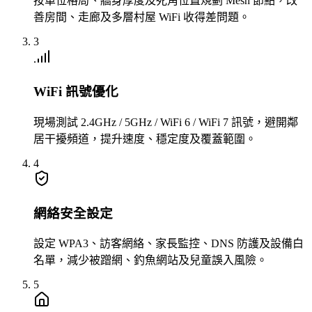
按單位格局、牆身厚度及死角位置規劃 Mesh 節點，改
善房間、走廊及多層村屋 WiFi 收得差問題。
3
WiFi 訊號優化
現場測試 2.4GHz / 5GHz / WiFi 6 / WiFi 7 訊號，避開鄰
居干擾頻道，提升速度、穩定度及覆蓋範圍。
4
網絡安全設定
設定 WPA3、訪客網絡、家長監控、DNS 防護及設備白
名單，減少被蹭網、釣魚網站及兒童誤入風險。
5