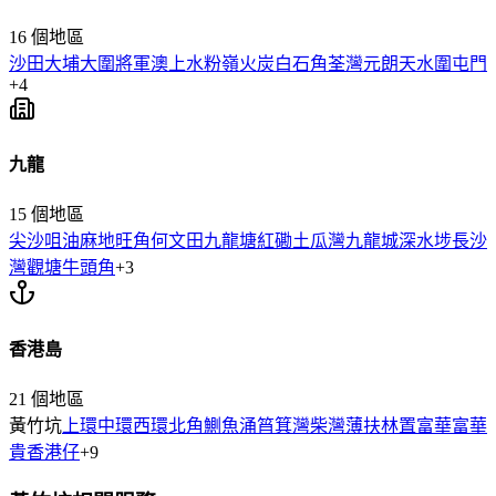
16
個地區
沙田
大埔
大圍
將軍澳
上水
粉嶺
火炭
白石角
荃灣
元朗
天水圍
屯門
+
4
九龍
15
個地區
尖沙咀
油麻地
旺角
何文田
九龍塘
紅磡
土瓜灣
九龍城
深水埗
長沙
灣
觀塘
牛頭角
+
3
香港島
21
個地區
黃竹坑
上環
中環
西環
北角
鰂魚涌
筲箕灣
柴灣
薄扶林
置富
華富
華
貴
香港仔
+
9