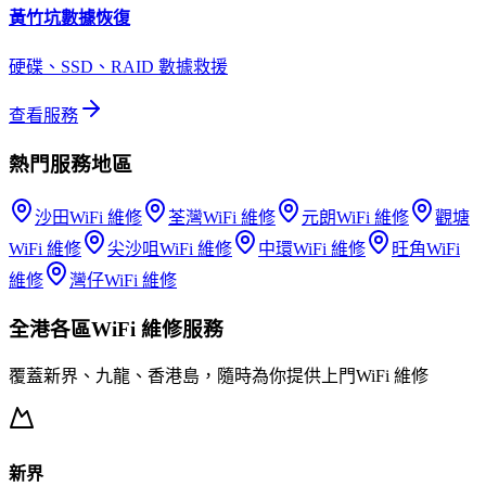
黃竹坑
數據恢復
硬碟、SSD、RAID 數據救援
查看服務
熱門服務地區
沙田
WiFi 維修
荃灣
WiFi 維修
元朗
WiFi 維修
觀塘
WiFi 維修
尖沙咀
WiFi 維修
中環
WiFi 維修
旺角
WiFi
維修
灣仔
WiFi 維修
全港各區
WiFi 維修
服務
覆蓋新界、九龍、香港島，隨時為你提供上門
WiFi 維修
新界