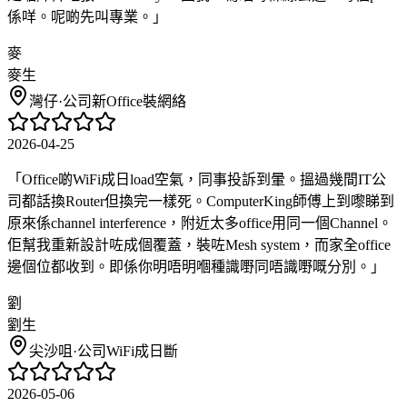
係咩。呢啲先叫專業。
」
麥
麥生
灣仔
·
公司新Office裝網絡
2026-04-25
「
Office啲WiFi成日load空氣，同事投訴到暈。搵過幾間IT公
司都話換Router但換完一樣死。ComputerKing師傅上到嚟睇到
原來係channel interference，附近太多office用同一個Channel。
佢幫我重新設計咗成個覆蓋，裝咗Mesh system，而家全office
邊個位都收到。即係你明唔明嗰種識嘢同唔識嘢嘅分別。
」
劉
劉生
尖沙咀
·
公司WiFi成日斷
2026-05-06