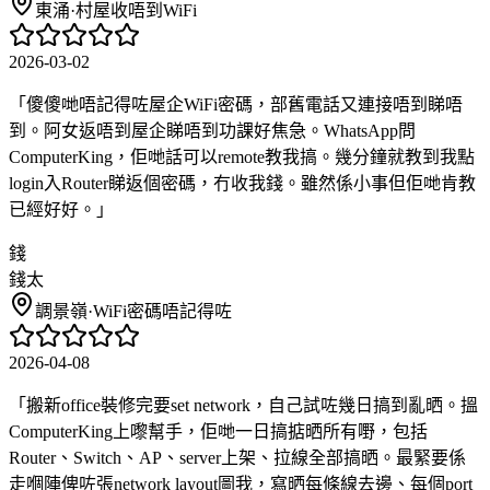
東涌
·
村屋收唔到WiFi
2026-03-02
「
傻傻哋唔記得咗屋企WiFi密碼，部舊電話又連接唔到睇唔
到。阿女返唔到屋企睇唔到功課好焦急。WhatsApp問
ComputerKing，佢哋話可以remote教我搞。幾分鐘就教到我點
login入Router睇返個密碼，冇收我錢。雖然係小事但佢哋肯教
已經好好。
」
錢
錢太
調景嶺
·
WiFi密碼唔記得咗
2026-04-08
「
搬新office裝修完要set network，自己試咗幾日搞到亂晒。搵
ComputerKing上嚟幫手，佢哋一日搞掂晒所有嘢，包括
Router、Switch、AP、server上架、拉線全部搞晒。最緊要係
走嗰陣俾咗張network layout圖我，寫晒每條線去邊、每個port