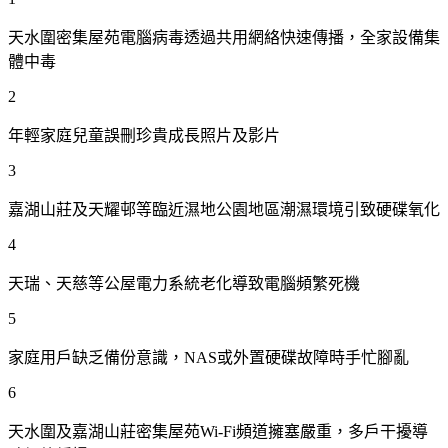
天水圍密集屋苑電腦病毒透過共用網絡快速傳播，全家設備集
體中毒
2
年輕家庭兒童誤刪珍貴成長照片及影片
3
嘉湖山莊及天耀邨等臨近濕地公園地區潮濕環境引致硬碟氧化
4
天瑞、天慈等公屋電力系統老化導致電腦頻繁死機
5
家庭用戶缺乏備份意識，NAS或外置硬碟故障時手忙腳亂
6
天水圍及嘉湖山莊密集屋苑Wi-Fi頻道擁塞嚴重，多戶干擾導