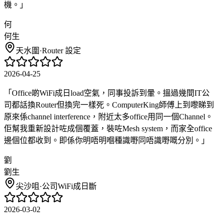
機。
」
何
何生
天水圍
·
Router 設定
2026-04-25
「
Office啲WiFi成日load空氣，同事投訴到暈。搵過幾間IT公
司都話換Router但換完一樣死。ComputerKing師傅上到嚟睇到
原來係channel interference，附近太多office用同一個Channel。
佢幫我重新設計咗成個覆蓋，裝咗Mesh system，而家全office
邊個位都收到。即係你明唔明嗰種識嘢同唔識嘢嘅分別。
」
劉
劉生
尖沙咀
·
公司WiFi成日斷
2026-03-02