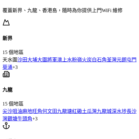
覆蓋新界、九龍、香港島，隨時為你提供上門
WiFi 維修
新界
15
個地區
天水圍
沙田
大埔
大圍
將軍澳
上水
粉嶺
火炭
白石角
荃灣
元朗
屯門
葵涌
+
3
九龍
15
個地區
尖沙咀
油麻地
旺角
何文田
九龍塘
紅磡
土瓜灣
九龍城
深水埗
長沙
灣
觀塘
牛頭角
+
3