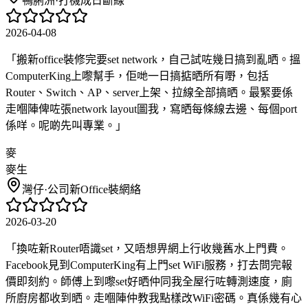
鴨脷洲
·
打機成日斷線
2026-04-08
「
搬新office裝修完要set network，自己試咗幾日搞到亂晒。搵
ComputerKing上嚟幫手，佢哋一日搞掂晒所有嘢，包括
Router、Switch、AP、server上架、拉線全部搞晒。最緊要係
走嗰陣俾咗張network layout圖我，寫晒每條線去邊、每個port
係咩。呢啲先叫專業。
」
麥
麥生
灣仔
·
公司新Office裝網絡
2026-03-20
「
換咗新Router唔識set，又唔想畀網上行收幾舊水上門費。
Facebook見到ComputerKing有上門set WiFi服務，打去問完報
價即刻約。師傅上到嚟set好晒仲同我全屋行咗轉測速度，廁
所廚房都收到晒。走嗰陣仲教我點樣改WiFi密碼。真係幾有心