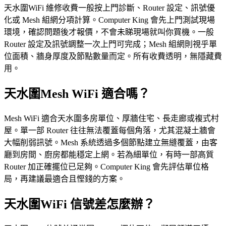
天水圍WiFi 維修收費一般按上門診斷、Router 設定、訊號優
化或 Mesh 組網分項計算。Computer King 會先上門測試現場
環境，確認問題後才報價，不會未睇現場就叫你買機。一般
Router 設定及訊號調整一次上門可完成；Mesh 組網則視乎單
位面積、牆身厚度及節點數量而定。所有收費透明，無隱藏費
用。
天水圍Mesh WiFi 適合嗎？
Mesh WiFi 適合天水圍多房單位、厚牆住宅、長走廊或複式村
屋。單一部 Router 往往無法覆蓋每個角落，尤其混凝土牆會
大幅削弱訊號。Mesh 系統透過多個節點建立無縫覆蓋，由客
廳到房間、廚房都能穩定上網。若為細單位，有時一部高質
Router 加正確擺位已足夠。Computer King 會先評估單位格
局，再建議最適合且慳錢的方案。
天水圍WiFi 信號差怎麼辦？