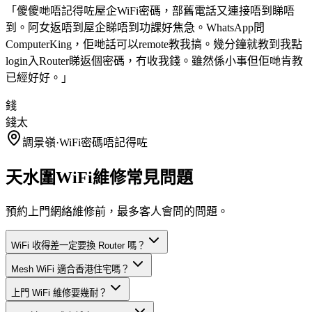
「
傻傻哋唔記得咗屋企WiFi密碼，部舊電話又連接唔到睇唔
到。阿女返唔到屋企睇唔到功課好焦急。WhatsApp問
ComputerKing，佢哋話可以remote教我搞。幾分鐘就教到我點
login入Router睇返個密碼，冇收我錢。雖然係小事但佢哋肯教
已經好好。
」
錢
錢太
調景嶺
·
WiFi密碼唔記得咗
天水圍WiFi維修常見問題
預約上門網絡維修前，最多客人會問的問題。
WiFi 收得差一定要換 Router 嗎？
Mesh WiFi 適合香港住宅嗎？
上門 WiFi 維修要幾耐？