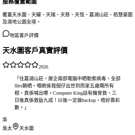
服務覆蓋範圍
覆蓋天水圍、天耀、天瑞、天慈、天恆、嘉湖山莊、栢慧豪園
及濕地公園全境。
地區客戶評價
天水圍客戶真實評價
2026
「
住嘉湖山莊，屋企兩部電腦中晒勒索病毒，全部
files鎖晒。嗰啲係我個仔出世到而家五歲嘅所有
相，真係喊出嚟。Computer King話有機會救，三
日後真係救返九成！以後一定做backup，唔好靠彩
數。
」
吳
吳太
天水圍