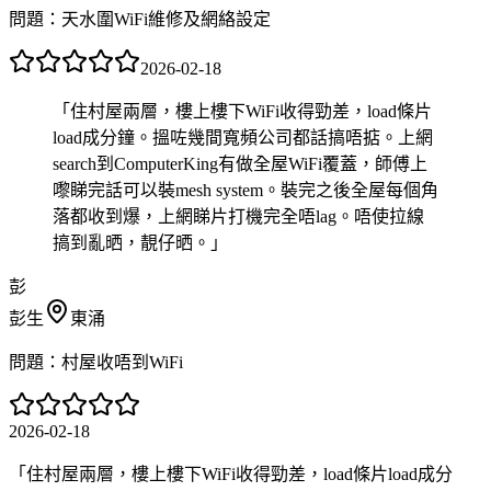
問題：
天水圍WiFi維修及網絡設定
2026-02-18
「
住村屋兩層，樓上樓下WiFi收得勁差，load條片
load成分鐘。搵咗幾間寬頻公司都話搞唔掂。上網
search到ComputerKing有做全屋WiFi覆蓋，師傅上
嚟睇完話可以裝mesh system。裝完之後全屋每個角
落都收到爆，上網睇片打機完全唔lag。唔使拉線
搞到亂晒，靚仔晒。
」
彭
彭生
東涌
問題：
村屋收唔到WiFi
2026-02-18
「
住村屋兩層，樓上樓下WiFi收得勁差，load條片load成分