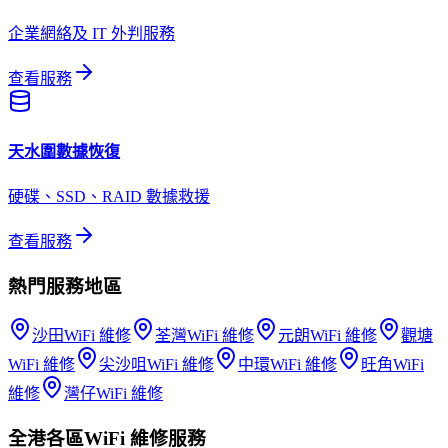
企業網絡及 IT 外判服務
查看服務
天水圍
數據恢復
硬碟、SSD、RAID 數據救援
查看服務
熱門服務地區
沙田
WiFi 維修
荃灣
WiFi 維修
元朗
WiFi 維修
觀塘
WiFi 維修
尖沙咀
WiFi 維修
中環
WiFi 維修
旺角
WiFi
維修
灣仔
WiFi 維修
全港各區
WiFi 維修
服務