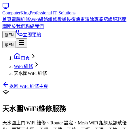
Computer
King
Professional IT Solutions
首頁
電腦維修
WiFi網絡維修
數據恢復
病毒清除
專業認證
服務範
圍
關於我們
聯絡我們
立即預約
繁
EN
繁
EN
首頁
WiFi 維修
天水圍WiFi 維修
返回 WiFi 維修主頁
天水圍WiFi維修服務
天水圍上門 WiFi 維修、Router 設定、Mesh WiFi 組網及訊號優