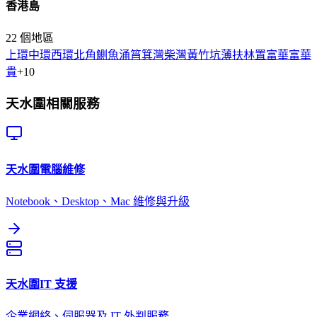
香港島
22
個地區
上環
中環
西環
北角
鰂魚涌
筲箕灣
柴灣
黃竹坑
薄扶林
置富
華富
華
貴
+
10
天水圍
相關服務
天水圍
電腦維修
Notebook、Desktop、Mac 維修與升級
天水圍
IT 支援
企業網絡、伺服器及 IT 外判服務