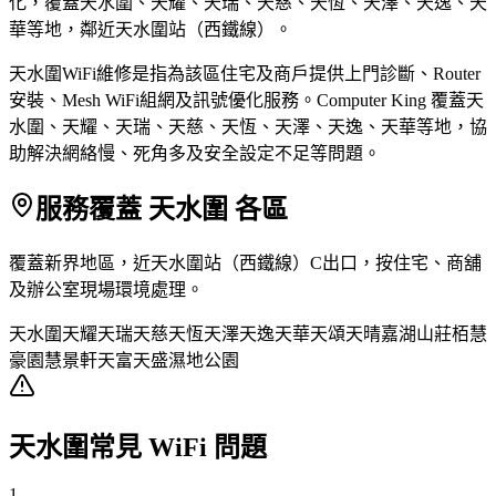
化，覆蓋天水圍、天耀、天瑞、天慈、天恆、天澤、天逸、天
華等地，鄰近天水圍站（西鐵線）。
天水圍WiFi維修是指為該區住宅及商戶提供上門診斷、Router
安裝、Mesh WiFi組網及訊號優化服務。Computer King 覆蓋天
水圍、天耀、天瑞、天慈、天恆、天澤、天逸、天華等地，協
助解決網絡慢、死角多及安全設定不足等問題。
服務覆蓋 天水圍 各區
覆蓋新界地區，近天水圍站（西鐵線）C出口，按住宅、商舖
及辦公室現場環境處理。
天水圍
天耀
天瑞
天慈
天恆
天澤
天逸
天華
天頌
天晴
嘉湖山莊
栢慧
豪園
慧景軒
天富
天盛
濕地公園
天水圍常見 WiFi 問題
1