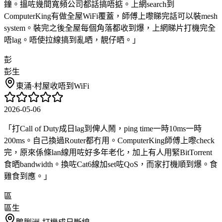
鐘。搵咗幾間寬頻公司都話搞唔掂。上網search到
ComputerKing有做全屋WiFi覆蓋，師傅上嚟睇完話可以裝mesh
system。裝完之後全屋每個角落都收到爆，上網睇片打機完全
唔lag。唔使拉線搞到亂晒，靚仔晒。
」
彭
彭生
東涌
·
村屋收唔到WiFi
2026-05-06
「
打Call of Duty成日lag到俾人鬧，ping time一時10ms一時
200ms。自己換過Router都冇用。ComputerKing師傅上嚟check
完，原來係條lan線用咗好多年老化，加上有人用緊BitTorrent
食晒bandwidth。換咗Cat6線加set咗QoS，而家打機順到爆。食
雞食到應。
」
區
區生