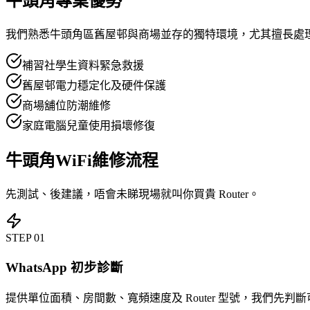
牛頭角專業優勢
我們熟悉牛頭角區舊屋邨與商場並存的獨特環境，尤其擅長處
補習社學生資料緊急救援
舊屋邨電力穩定化及硬件保護
商場舖位防潮維修
家庭電腦兒童使用損壞修復
牛頭角WiFi維修流程
先測試、後建議，唔會未睇現場就叫你買貴 Router。
STEP
01
WhatsApp 初步診斷
提供單位面積、房間數、寬頻速度及 Router 型號，我們先