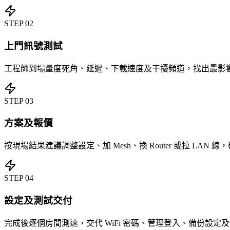
STEP
02
上門訊號測試
工程師到場量度死角、延遲、下載速度及干擾頻道，找出最影響 W
STEP
03
方案及報價
按現場結果建議調整設定、加 Mesh、換 Router 或拉 LAN
STEP
04
設定及測試交付
完成後逐個房間測速，交代 WiFi 密碼、管理登入、備份設定