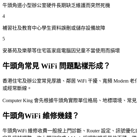
牛頭角道小型辦公室硬件長期缺乏維護而突然死機
4
補習社及教育中心學生資料誤刪或儲存設備故障
5
安基苑及樂華等住宅區家庭電腦因兒童不當使用而損壞
牛頭角常見 WiFi 問題點樣形成？
香港住宅及辦公室常見厚牆、鄰居 WiFi 干擾、寬頻 Modem 老化
或經常斷線。
Computer King 會先根據牛頭角實際單位格局、地標環境、
牛頭角WiFi 維修幾錢？
牛頭角WiFi 維修收費一般按上門診斷、Router 設定、訊號優化或