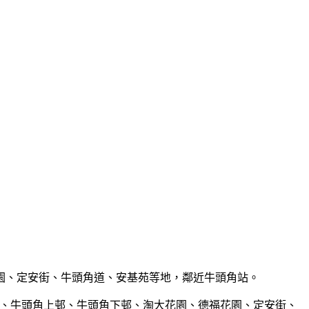
、德福花園、定安街、牛頭角道、安基苑等地，鄰近牛頭角站。
 覆蓋牛頭角、牛頭角上邨、牛頭角下邨、淘大花園、德福花園、定安街、