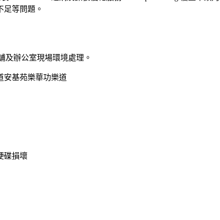
不足等問題。
舖及辦公室現場環境處理。
道
安基苑
樂華
功樂道
硬碟損壞