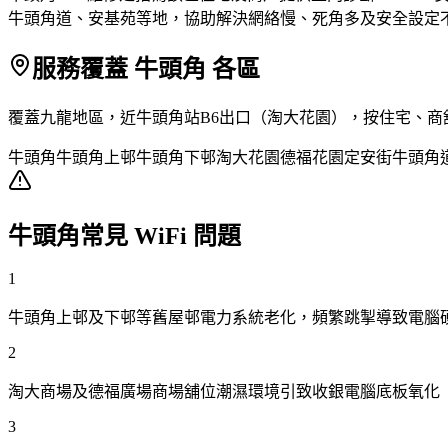
牛頭角道、安基苑等地，協助解決網絡慢、死角多及安全設定
服務覆蓋 牛頭角 各區
覆蓋九龍地區，近牛頭角站B6出口（淘大花園），按住宅、商
牛頭角
牛頭角上邨
牛頭角下邨
淘大花園
德福花園
定安街
牛頭角
牛頭角常見 WiFi 問題
1
牛頭角上邨及下邨等舊屋邨電力系統老化，頻繁跳掣導致電腦
2
淘大商場及德福廣場商場舖位潮濕環境引致收銀電腦底板氧化
3