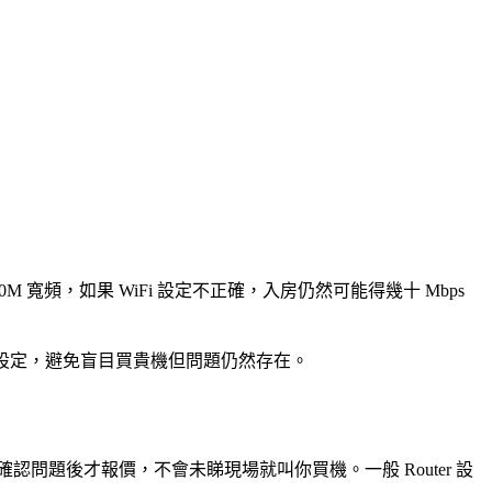
00M 寬頻，如果 WiFi 設定不正確，入房仍然可能得幾十 Mbps
網絡安全設定，避免盲目買貴機但問題仍然存在。
環境，確認問題後才報價，不會未睇現場就叫你買機。一般 Router 設