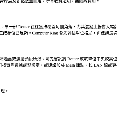
、牆身厚度及節點數量而定。所有收費透明，無隱藏費用。
村屋。單一部 Router 往往無法覆蓋每個角落，尤其混凝土牆會大
正確擺位已足夠。Computer King 會先評估單位格局，再建議
韌體過舊或選錯頻段所致。可先嘗試將 Router 放於單位中央較高位置
際數據調整設定，或建議加裝 Mesh 節點、拉 LAN 線或
處理。