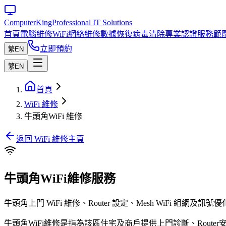
Computer
King
Professional IT Solutions
首頁
電腦維修
WiFi網絡維修
數據恢復
病毒清除
專業認證
服務範
立即預約
繁
EN
繁
EN
首頁
WiFi 維修
牛頭角WiFi 維修
返回 WiFi 維修主頁
牛頭角WiFi維修服務
牛頭角上門 WiFi 維修、Router 設定、Mesh WiF
牛頭角WiFi維修是指為該區住宅及商戶提供上門診斷、Router安