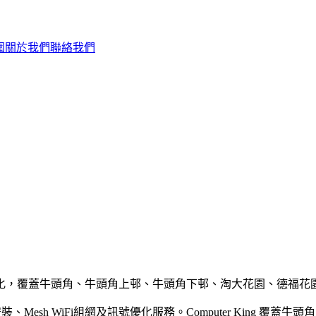
圍
關於我們
聯絡我們
i 組網及訊號優化，覆蓋牛頭角、牛頭角上邨、牛頭角下邨、淘大花園
裝、Mesh WiFi組網及訊號優化服務。Computer King