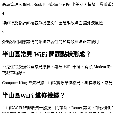
高層管理人員MacBook Pro或Surface Pro出差期間損壞，導
4
律師行及會計師樓客戶機密文件因硬碟故障面臨外洩風險
5
外籍家庭國際設備的系統兼容性問題導致無法正常使用
半山區常見 WiFi 問題點樣形成？
香港住宅及辦公室常見厚牆、鄰居 WiFi 干擾、寬頻 Modem 老化
或經常斷線。
Computer King 會先根據半山區實際單位格局、地標環境、
半山區WiFi 維修幾錢？
半山區WiFi 維修收費一般按上門診斷、Router 設定、訊號優化或