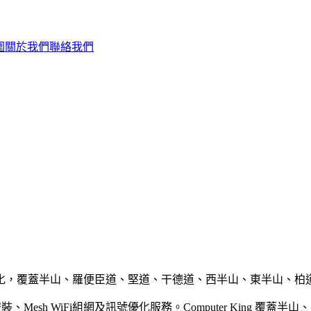
圍
關於我們
聯絡我們
i 組網及訊號優化，覆蓋半山、羅便臣道、堅道、干德道、西半山、東半
裝、Mesh WiFi組網及訊號優化服務。Computer King