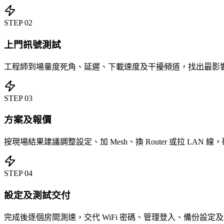
STEP
02
上門訊號測試
工程師到場量度死角、延遲、下載速度及干擾頻道，找出最影響 W
STEP
03
方案及報價
按現場結果建議調整設定、加 Mesh、換 Router 或拉 LAN
STEP
04
設定及測試交付
完成後逐個房間測速，交代 WiFi 密碼、管理登入、備份設定