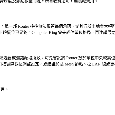
、牆身厚度及節點數量而定。所有收費透明，無隱藏費用。
村屋。單一部 Router 往往無法覆蓋每個角落，尤其混凝土牆會大
正確擺位已足夠。Computer King 會先評估單位格局，再建議
韌體過舊或選錯頻段所致。可先嘗試將 Router 放於單位中央較高位置
際數據調整設定，或建議加裝 Mesh 節點、拉 LAN 線或
處理。