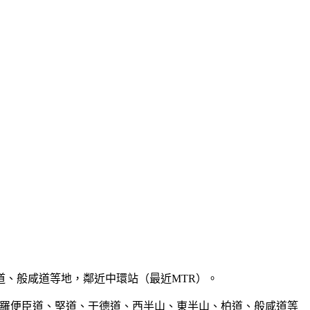
山、柏道、般咸道等地，鄰近中環站（最近MTR）。
 覆蓋半山、羅便臣道、堅道、干德道、西半山、東半山、柏道、般咸道等