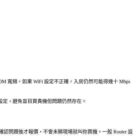
00M 寬頻，如果 WiFi 設定不正確，入房仍然可能得幾十 Mbps
網絡安全設定，避免盲目買貴機但問題仍然存在。
環境，確認問題後才報價，不會未睇現場就叫你買機。一般 Router 設