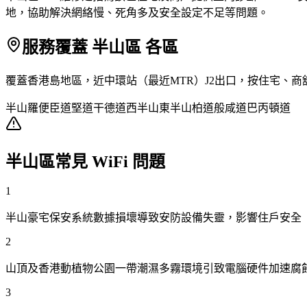
地，協助解決網絡慢、死角多及安全設定不足等問題。
服務覆蓋 半山區 各區
覆蓋香港島地區，近中環站（最近MTR）J2出口，按住宅、
半山
羅便臣道
堅道
干德道
西半山
東半山
柏道
般咸道
巴丙頓道
半山區常見 WiFi 問題
1
半山豪宅保安系統數據損壞導致安防設備失靈，影響住戶安全
2
山頂及香港動植物公園一帶潮濕多霧環境引致電腦硬件加速腐
3