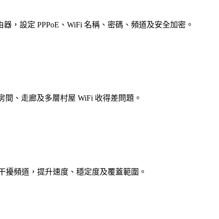
小米等路由器，設定 PPPoE、WiFi 名稱、密碼、頻道及安全加密。
房間、走廊及多層村屋 WiFi 收得差問題。
 訊號，避開鄰居干擾頻道，提升速度、穩定度及覆蓋範圍。