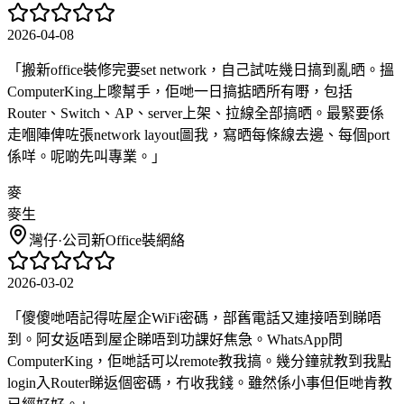
2026-04-08
「
搬新office裝修完要set network，自己試咗幾日搞到亂晒。搵
ComputerKing上嚟幫手，佢哋一日搞掂晒所有嘢，包括
Router、Switch、AP、server上架、拉線全部搞晒。最緊要係
走嗰陣俾咗張network layout圖我，寫晒每條線去邊、每個port
係咩。呢啲先叫專業。
」
麥
麥生
灣仔
·
公司新Office裝網絡
2026-03-02
「
傻傻哋唔記得咗屋企WiFi密碼，部舊電話又連接唔到睇唔
到。阿女返唔到屋企睇唔到功課好焦急。WhatsApp問
ComputerKing，佢哋話可以remote教我搞。幾分鐘就教到我點
login入Router睇返個密碼，冇收我錢。雖然係小事但佢哋肯教