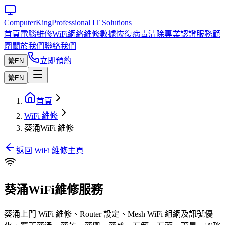
Computer
King
Professional IT Solutions
首頁
電腦維修
WiFi網絡維修
數據恢復
病毒清除
專業認證
服務範
圍
關於我們
聯絡我們
立即預約
繁
EN
繁
EN
首頁
WiFi 維修
葵涌WiFi 維修
返回 WiFi 維修主頁
葵涌WiFi維修服務
葵涌上門 WiFi 維修、Router 設定、Mesh WiFi 組網及訊號優