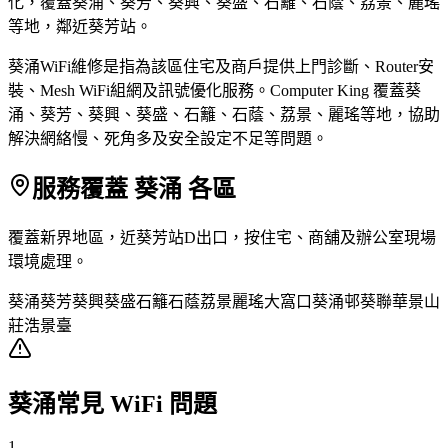
化，覆蓋葵涌、葵芳、葵興、葵盛、石籬、石蔭、荔景、麗瑤
等地，鄰近葵芳站。
葵涌WiFi維修是指為該區住宅及商戶提供上門診斷、Router安
裝、Mesh WiFi組網及訊號優化服務。Computer King 覆蓋葵
涌、葵芳、葵興、葵盛、石籬、石蔭、荔景、麗瑤等地，協助
解決網絡慢、死角多及安全設定不足等問題。
服務覆蓋 葵涌 各區
覆蓋新界地區，近葵芳站D出口，按住宅、商舖及辦公室現場
環境處理。
葵涌
葵芳
葵興
葵盛
石籬
石蔭
荔景
麗瑤
大窩口
葵涌邨
葵聯
華景山
莊
浩景臺
葵涌常見 WiFi 問題
1