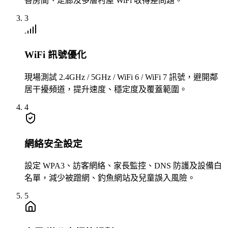
善房間、走廊及多層村屋 WiFi 收得差問題。
3
WiFi 訊號優化
現場測試 2.4GHz / 5GHz / WiFi 6 / WiFi 7 訊號，避開鄰
居干擾頻道，提升速度、穩定度及覆蓋範圍。
4
網絡安全設定
設定 WPA3、訪客網絡、家長監控、DNS 防護及設備白
名單，減少被蹭網、釣魚網站及兒童誤入風險。
5