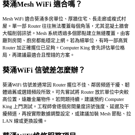
葵涌Mesh WiFi 適合嗎？
Mesh WiFi 適合葵涌多房單位、厚牆住宅、長走廊或複式村
屋。單一部 Router 往往無法覆蓋每個角落，尤其混凝土牆會
大幅削弱訊號。Mesh 系統透過多個節點建立無縫覆蓋，由客
廳到房間、廚房都能穩定上網。若為細單位，有時一部高質
Router 加正確擺位已足夠。Computer King 會先評估單位格
局，再建議最適合且慳錢的方案。
葵涌WiFi 信號差怎麼辦？
葵涌WiFi 信號差通常因 Router 擺位不佳、鄰居頻道干擾、韌
體過舊或選錯頻段所致。可先嘗試將 Router 放於單位中央較
高位置，遠離金屬物件。若問題持續，建議預約 Computer
King 上門測試。工程師會逐個房間量度訊號強度、延遲及干
擾頻道，再按實際數據調整設定，或建議加裝 Mesh 節點、拉
LAN 線或更換設備。