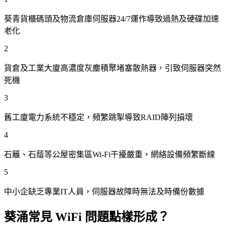
葵青貨櫃碼頭及物流倉庫伺服器24/7運作導致過熱及硬碟加速
老化
2
貨倉及工業大廈高濃度灰塵積聚堵塞散熱器，引致伺服器突然
死機
3
舊工廈電力系統不穩定，頻繁跳掣導致RAID陣列損壞
4
石籬、石蔭等公屋密集區Wi-Fi干擾嚴重，網絡設備頻繁斷線
5
中小企缺乏專業IT人員，伺服器故障時無法及時備份數據
葵涌常見 WiFi 問題點樣形成？