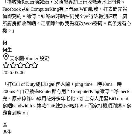
「
換咗新Router唔識set，又唔想畀網上行收幾舊水上門費。
Facebook見到ComputerKing有上門set WiFi服務，打去問完報
價即刻約。師傅上到嚟set好晒仲同我全屋行咗轉測速度，廁
所廚房都收到晒。走嗰陣仲教我點樣改WiFi密碼。真係幾有心
機。
」
何
何生
天水圍
·
Router 設定
2026-05-06
「
打Call of Duty成日lag到俾人鬧，ping time一時10ms一時
200ms。自己換過Router都冇用。ComputerKing師傅上嚟check
完，原來係條lan線用咗好多年老化，加上有人用緊BitTorrent
食晒bandwidth。換咗Cat6線加set咗QoS，而家打機順到爆。食
雞食到應。
」
區
區生