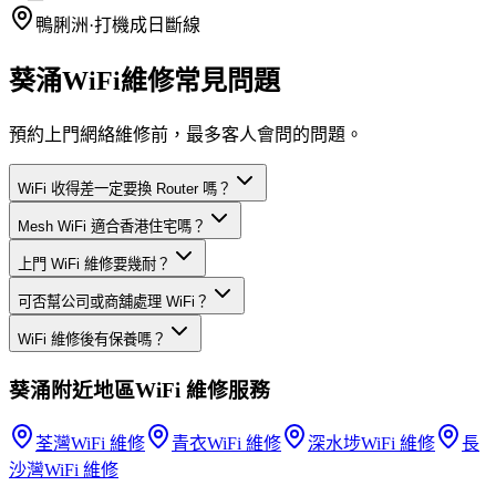
鴨脷洲
·
打機成日斷線
葵涌WiFi維修常見問題
預約上門網絡維修前，最多客人會問的問題。
WiFi 收得差一定要換 Router 嗎？
Mesh WiFi 適合香港住宅嗎？
上門 WiFi 維修要幾耐？
可否幫公司或商舖處理 WiFi？
WiFi 維修後有保養嗎？
葵涌
附近地區
WiFi 維修
服務
荃灣
WiFi 維修
青衣
WiFi 維修
深水埗
WiFi 維修
長
沙灣
WiFi 維修