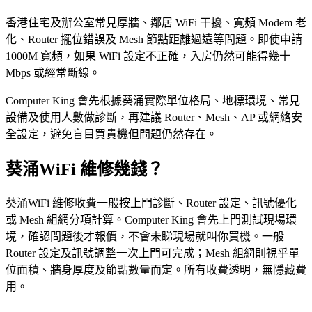
香港住宅及辦公室常見厚牆、鄰居 WiFi 干擾、寬頻 Modem 老
化、Router 擺位錯誤及 Mesh 節點距離過遠等問題。即使申請
1000M 寬頻，如果 WiFi 設定不正確，入房仍然可能得幾十
Mbps 或經常斷線。
Computer King 會先根據葵涌實際單位格局、地標環境、常見
設備及使用人數做診斷，再建議 Router、Mesh、AP 或網絡安
全設定，避免盲目買貴機但問題仍然存在。
葵涌WiFi 維修幾錢？
葵涌WiFi 維修收費一般按上門診斷、Router 設定、訊號優化
或 Mesh 組網分項計算。Computer King 會先上門測試現場環
境，確認問題後才報價，不會未睇現場就叫你買機。一般
Router 設定及訊號調整一次上門可完成；Mesh 組網則視乎單
位面積、牆身厚度及節點數量而定。所有收費透明，無隱藏費
用。