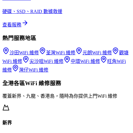
硬碟、SSD、RAID 數據救援
查看服務
熱門服務地區
沙田
WiFi 維修
荃灣
WiFi 維修
元朗
WiFi 維修
觀塘
WiFi 維修
尖沙咀
WiFi 維修
中環
WiFi 維修
旺角
WiFi
維修
灣仔
WiFi 維修
全港各區
WiFi 維修
服務
覆蓋新界、九龍、香港島，隨時為你提供上門
WiFi 維修
新界