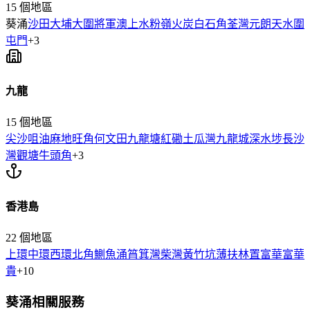
15
個地區
葵涌
沙田
大埔
大圍
將軍澳
上水
粉嶺
火炭
白石角
荃灣
元朗
天水圍
屯門
+
3
九龍
15
個地區
尖沙咀
油麻地
旺角
何文田
九龍塘
紅磡
土瓜灣
九龍城
深水埗
長沙
灣
觀塘
牛頭角
+
3
香港島
22
個地區
上環
中環
西環
北角
鰂魚涌
筲箕灣
柴灣
黃竹坑
薄扶林
置富
華富
華
貴
+
10
葵涌
相關服務