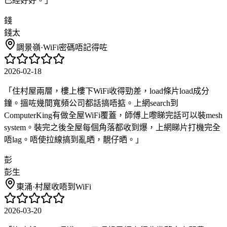
已經好好。
」
錢
錢太
調景嶺
·
WiFi密碼唔記得咗
2026-02-18
「
住村屋兩層，樓上樓下WiFi收得勁差，load條片load成分
鐘。搵咗幾間寬頻公司都話搞唔掂。上網search到
ComputerKing有做全屋WiFi覆蓋，師傅上嚟睇完話可以裝mesh
system。裝完之後全屋每個角落都收到爆，上網睇片打機完全
唔lag。唔使拉線搞到亂晒，靚仔晒。
」
彭
彭生
東涌
·
村屋收唔到WiFi
2026-03-20