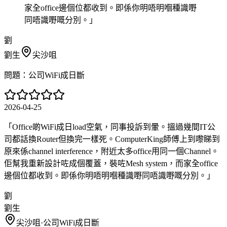
家全office邊個位都收到。即係你明唔明嗰種識嘢
同唔識嘢嘅分別。
」
劉
劉生
尖沙咀
問題：
公司WiFi成日斷
2026-04-25
「
Office啲WiFi成日load空氣，同事投訴到暈。搵過幾間IT公
司都話換Router但換完一樣死。ComputerKing師傅上到嚟睇到
原來係channel interference，附近太多office用同一個Channel。
佢幫我重新設計咗成個覆蓋，裝咗Mesh system，而家全office
邊個位都收到。即係你明唔明嗰種識嘢同唔識嘢嘅分別。
」
劉
劉生
尖沙咀
·
公司WiFi成日斷