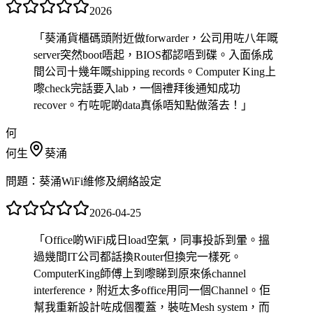
2026
「
葵涌貨櫃碼頭附近做forwarder，公司用咗八年嘅
server突然boot唔起，BIOS都認唔到碟。入面係成
間公司十幾年嘅shipping records。Computer King上
嚟check完話要入lab，一個禮拜後通知成功
recover。冇咗呢啲data真係唔知點做落去！
」
何
何生
葵涌
問題：
葵涌WiFi維修及網絡設定
2026-04-25
「
Office啲WiFi成日load空氣，同事投訴到暈。搵
過幾間IT公司都話換Router但換完一樣死。
ComputerKing師傅上到嚟睇到原來係channel
interference，附近太多office用同一個Channel。佢
幫我重新設計咗成個覆蓋，裝咗Mesh system，而