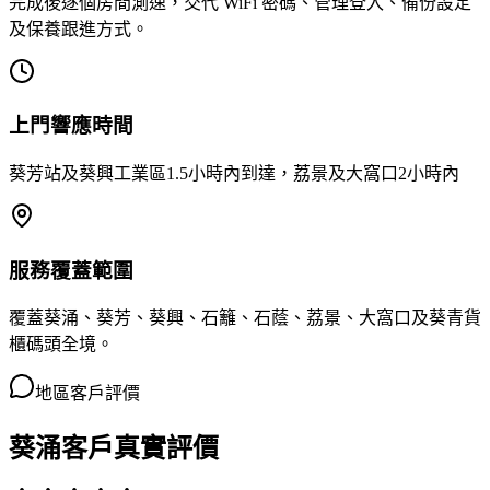
完成後逐個房間測速，交代 WiFi 密碼、管理登入、備份設定
及保養跟進方式。
上門響應時間
葵芳站及葵興工業區1.5小時內到達，荔景及大窩口2小時內
服務覆蓋範圍
覆蓋葵涌、葵芳、葵興、石籬、石蔭、荔景、大窩口及葵青貨
櫃碼頭全境。
地區客戶評價
葵涌客戶真實評價