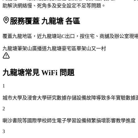
助解決網絡慢、死角多及安全設定不足等問題。
服務覆蓋 九龍塘 各區
覆蓋九龍地區，近九龍塘站C出口，按住宅、商舖及辦公室現
九龍塘
筆架山
廣播道
九龍塘豪宅區
畢架山
又一村
九龍塘常見 WiFi 問題
1
城市大學及浸會大學研究數據存儲設備故障導致多年實驗數據
2
喇沙書院等國際學校師生電子學習設備頻繁損壞影響教學進度
3