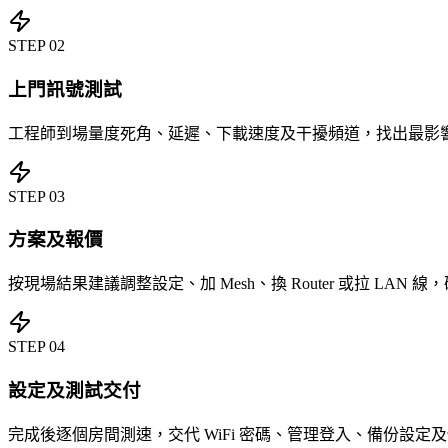
STEP
02
上門訊號測試
工程師到場量度死角、延遲、下載速度及干擾頻道，找出最影響 W
STEP
03
方案及報價
按現場結果建議調整設定、加 Mesh、換 Router 或拉 LAN
STEP
04
設定及測試交付
完成後逐個房間測速，交代 WiFi 密碼、管理登入、備份設定