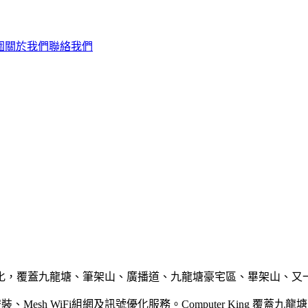
圍
關於我們
聯絡我們
i 組網及訊號優化，覆蓋九龍塘、筆架山、廣播道、九龍塘豪宅區、畢架山
裝、Mesh WiFi組網及訊號優化服務。Computer King