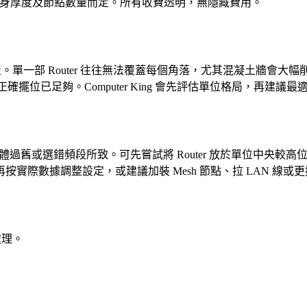
、牆身厚度及節點數量而定。所有收費透明，無隱藏費用。
村屋。單一部 Router 往往無法覆蓋每個角落，尤其混凝土牆會大
正確擺位已足夠。Computer King 會先評估單位格局，再建議
韌體過舊或選錯頻段所致。可先嘗試將 Router 放於單位中央較高位置
際數據調整設定，或建議加裝 Mesh 節點、拉 LAN 線或
處理。