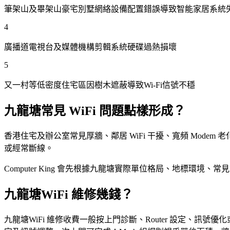
筆架山及畢架山豪宅別墅網絡設備配置錯誤導致智能家居系統
4
廣播道電視台及媒體機構剪輯系統硬碟過熱損壞
5
又一村等低密度住宅區因樹木遮蔽導致Wi-Fi信號不穩
九龍塘常見 WiFi 問題點樣形成？
香港住宅及辦公室常見厚牆、鄰居 WiFi 干擾、寬頻 Modem 老化
或經常斷線。
Computer King 會先根據九龍塘實際單位格局、地標環境、
九龍塘WiFi 維修幾錢？
九龍塘WiFi 維修收費一般按上門診斷、Router 設定、訊號優化或