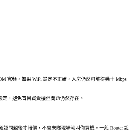
00M 寬頻，如果 WiFi 設定不正確，入房仍然可能得幾十 Mbps
網絡安全設定，避免盲目買貴機但問題仍然存在。
環境，確認問題後才報價，不會未睇現場就叫你買機。一般 Router 設