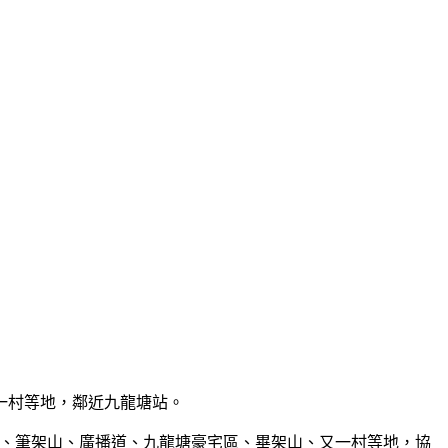
、又一村等地，鄰近九龍塘站。
 覆蓋九龍塘、筆架山、廣播道、九龍塘豪宅區、畢架山、又一村等地，協