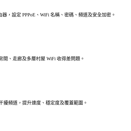
小米等路由器，設定 PPPoE、WiFi 名稱、密碼、頻道及安全加密。
房間、走廊及多層村屋 WiFi 收得差問題。
 訊號，避開鄰居干擾頻道，提升速度、穩定度及覆蓋範圍。