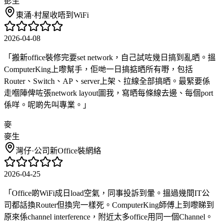
彭生
東涌
·
村屋收唔到WiFi
2026-04-08
「
搬新office裝修完要set network，自己試咗幾日搞到亂晒。搵
ComputerKing上嚟幫手，佢哋一日搞掂晒所有嘢，包括
Router、Switch、AP、server上架、拉線全部搞晒。最緊要係
走嗰陣俾咗張network layout圖我，寫晒每條線去邊、每個port
係咩。呢啲先叫專業。
」
麥
麥生
灣仔
·
公司新Office裝網絡
2026-04-25
「
Office啲WiFi成日load空氣，同事投訴到暈。搵過幾間IT公
司都話換Router但換完一樣死。ComputerKing師傅上到嚟睇到
原來係channel interference，附近太多office用同一個Channel。