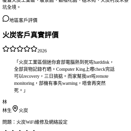
覆蓋火炭工業區、駿景園、銀禧花園、穗禾苑、火炭村及禾寮
坑全境。
地區客戶評價
火炭客戶真實評價
2026
「
火炭工業區個迷你倉部電腦熱到死咗harddisk，
全部貨物記錄冇晒。Computer King上嚟check完話
可以recovery，三日搞掂。而家幫我set咗remote
monitoring，部機有事先warning，唔會再突然
死。
」
林
林生
火炭
問題：
火炭WiFi維修及網絡設定