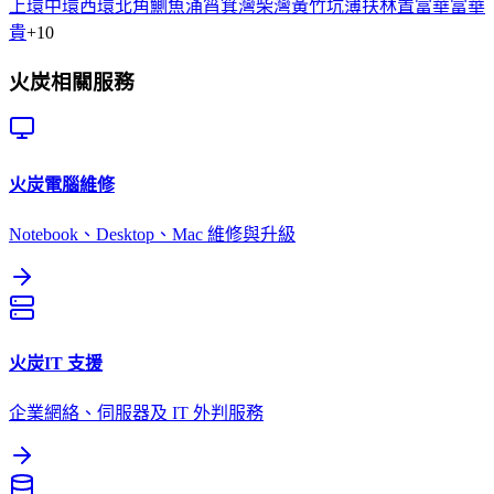
上環
中環
西環
北角
鰂魚涌
筲箕灣
柴灣
黃竹坑
薄扶林
置富
華富
華
貴
+
10
火炭
相關服務
火炭
電腦維修
Notebook、Desktop、Mac 維修與升級
火炭
IT 支援
企業網絡、伺服器及 IT 外判服務