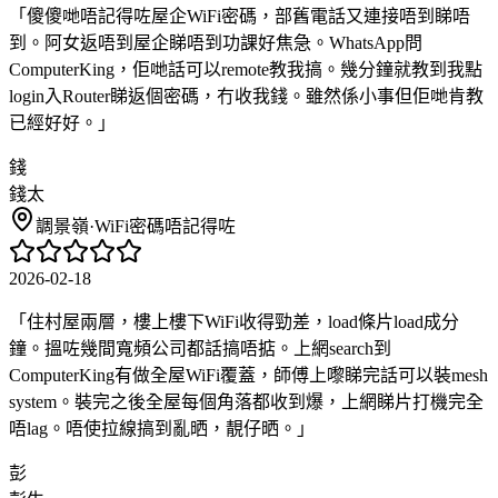
「
傻傻哋唔記得咗屋企WiFi密碼，部舊電話又連接唔到睇唔
到。阿女返唔到屋企睇唔到功課好焦急。WhatsApp問
ComputerKing，佢哋話可以remote教我搞。幾分鐘就教到我點
login入Router睇返個密碼，冇收我錢。雖然係小事但佢哋肯教
已經好好。
」
錢
錢太
調景嶺
·
WiFi密碼唔記得咗
2026-02-18
「
住村屋兩層，樓上樓下WiFi收得勁差，load條片load成分
鐘。搵咗幾間寬頻公司都話搞唔掂。上網search到
ComputerKing有做全屋WiFi覆蓋，師傅上嚟睇完話可以裝mesh
system。裝完之後全屋每個角落都收到爆，上網睇片打機完全
唔lag。唔使拉線搞到亂晒，靚仔晒。
」
彭