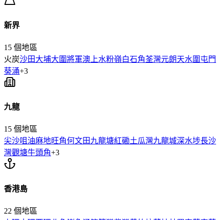
新界
15
個地區
火炭
沙田
大埔
大圍
將軍澳
上水
粉嶺
白石角
荃灣
元朗
天水圍
屯門
葵涌
+
3
九龍
15
個地區
尖沙咀
油麻地
旺角
何文田
九龍塘
紅磡
土瓜灣
九龍城
深水埗
長沙
灣
觀塘
牛頭角
+
3
香港島
22
個地區