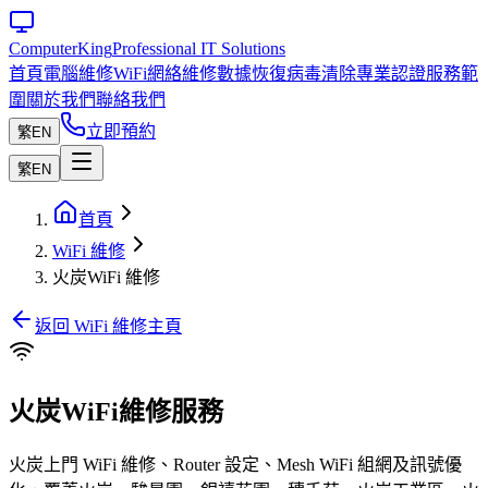
Computer
King
Professional IT Solutions
首頁
電腦維修
WiFi網絡維修
數據恢復
病毒清除
專業認證
服務範
圍
關於我們
聯絡我們
立即預約
繁
EN
繁
EN
首頁
WiFi 維修
火炭WiFi 維修
返回 WiFi 維修主頁
火炭WiFi維修服務
火炭上門 WiFi 維修、Router 設定、Mesh WiFi 組網及訊號優