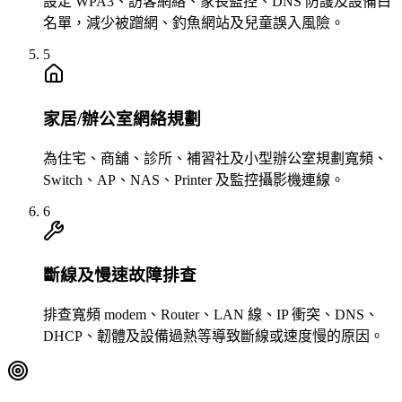
設定 WPA3、訪客網絡、家長監控、DNS 防護及設備白
名單，減少被蹭網、釣魚網站及兒童誤入風險。
5
家居/辦公室網絡規劃
為住宅、商舖、診所、補習社及小型辦公室規劃寬頻、
Switch、AP、NAS、Printer 及監控攝影機連線。
6
斷線及慢速故障排查
排查寬頻 modem、Router、LAN 線、IP 衝突、DNS、
DHCP、韌體及設備過熱等導致斷線或速度慢的原因。