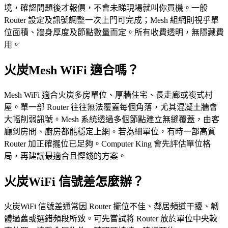
境，確認問題後才報價，不會未睇現場就叫你買機。一般
Router 設定及訊號調整一次上門可完成；Mesh 組網則視乎單
位面積、牆身厚度及節點數量而定。所有收費透明，無隱藏費
用。
火炭Mesh WiFi 適合嗎？
Mesh WiFi 適合火炭多房單位、厚牆住宅、長走廊或複式村
屋。單一部 Router 往往無法覆蓋每個角落，尤其混凝土牆會
大幅削弱訊號。Mesh 系統透過多個節點建立無縫覆蓋，由客
廳到房間、廚房都能穩定上網。若為細單位，有時一部高質
Router 加正確擺位已足夠。Computer King 會先評估單位格
局，再建議最適合且慳錢的方案。
火炭WiFi 信號差怎麼辦？
火炭WiFi 信號差通常因 Router 擺位不佳、鄰居頻道干擾、韌
體過舊或選錯頻段所致。可先嘗試將 Router 放於單位中央較