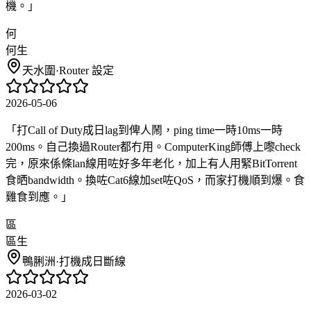
機。
」
何
何生
天水圍
·
Router 設定
2026-05-06
「
打Call of Duty成日lag到俾人鬧，ping time一時10ms一時
200ms。自己換過Router都冇用。ComputerKing師傅上嚟check
完，原來係條lan線用咗好多年老化，加上有人用緊BitTorrent
食晒bandwidth。換咗Cat6線加set咗QoS，而家打機順到爆。食
雞食到應。
」
區
區生
鴨脷洲
·
打機成日斷線
2026-03-02