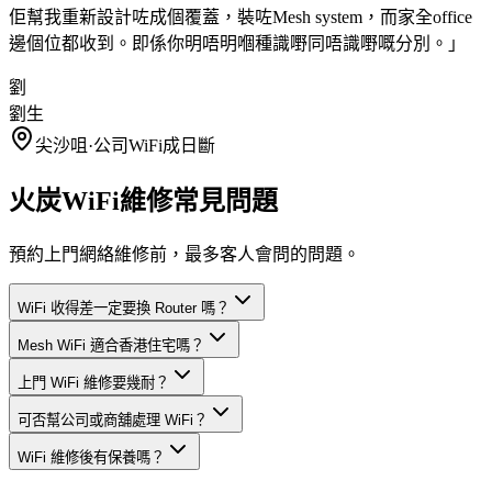
佢幫我重新設計咗成個覆蓋，裝咗Mesh system，而家全office
邊個位都收到。即係你明唔明嗰種識嘢同唔識嘢嘅分別。
」
劉
劉生
尖沙咀
·
公司WiFi成日斷
火炭WiFi維修常見問題
預約上門網絡維修前，最多客人會問的問題。
WiFi 收得差一定要換 Router 嗎？
Mesh WiFi 適合香港住宅嗎？
上門 WiFi 維修要幾耐？
可否幫公司或商舖處理 WiFi？
WiFi 維修後有保養嗎？