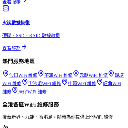
查看服務
火炭
數據恢復
硬碟、SSD、RAID 數據救援
查看服務
熱門服務地區
沙田
WiFi 維修
荃灣
WiFi 維修
元朗
WiFi 維修
觀塘
WiFi 維修
尖沙咀
WiFi 維修
中環
WiFi 維修
旺角
WiFi
維修
灣仔
WiFi 維修
全港各區
WiFi 維修
服務
覆蓋新界、九龍、香港島，隨時為你提供上門
WiFi 維修