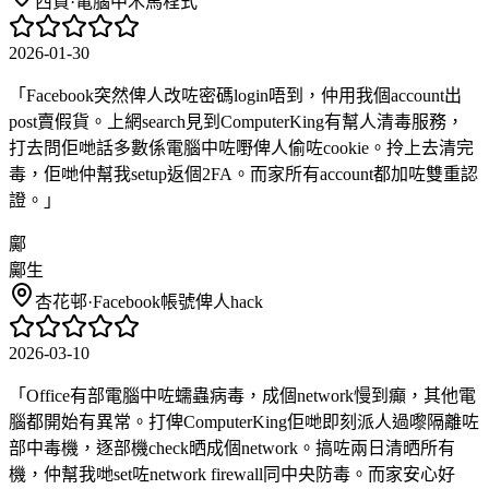
西貢
·
電腦中木馬程式
2026-01-30
「
Facebook突然俾人改咗密碼login唔到，仲用我個account出
post賣假貨。上網search見到ComputerKing有幫人清毒服務，
打去問佢哋話多數係電腦中咗嘢俾人偷咗cookie。拎上去清完
毒，佢哋仲幫我setup返個2FA。而家所有account都加咗雙重認
證。
」
鄺
鄺生
杏花邨
·
Facebook帳號俾人hack
2026-03-10
「
Office有部電腦中咗蠕蟲病毒，成個network慢到癲，其他電
腦都開始有異常。打俾ComputerKing佢哋即刻派人過嚟隔離咗
部中毒機，逐部機check晒成個network。搞咗兩日清晒所有
機，仲幫我哋set咗network firewall同中央防毒。而家安心好