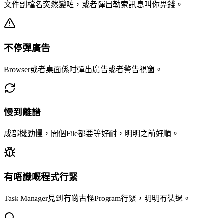
文件副檔名突然變咗，或者彈出勒索訊息叫你畀錢。
不停彈廣告
Browser或者桌面係咁彈出廣告或者警告視窗。
慢到離譜
成部機勁慢，開個File都要等好耐，明明之前好順。
有唔識嘅程式行緊
Task Manager見到有啲古怪Program行緊，明明冇裝過。