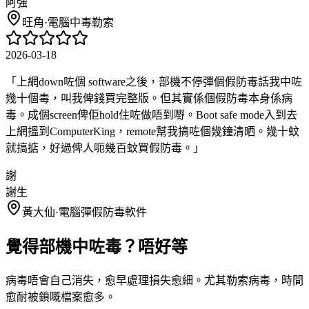
阿強
旺角
·
電腦中毒勒索
2026-03-18
「
上網down咗個 software之後，部機不停彈個假防毒話我中咗
幾十個毒，叫我俾錢買完整版。但其實係個假防毒本身係病
毒。成個screen俾佢hold住咗做唔到嘢。Boot safe mode入到去
上網搵到ComputerKing，remote幫我搞咗個幾鐘清晒。幾十蚊
就搞掂，好過俾人呃幾百蚊買假防毒。
」
謝
謝生
黃大仙
·
電腦彈假防毒軟件
覺得部機中咗毒？唔好等
病毒唔會自己消失，愈早處理損失愈細。尤其勒索病毒，時間
愈耐被鎖嘅檔案愈多。