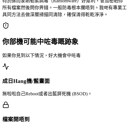
特別係而家啲勒索病毒（Ransomware）好犀利，會加密晒你
所有檔案然後問你畀錢。一般防毒根本攔唔到。我哋有專業工
具同方法去做深層掃描同清除，確保清得乾乾淨淨。
你部機可能中咗毒嘅跡象
如果你見到以下情況，好大機會中咗毒
成日Hang機/藍畫面
無啦啦自己Reboot或者出藍屏死機 (BSOD)。
檔案開唔到