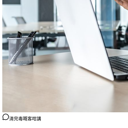
清完毒嘅客咁講