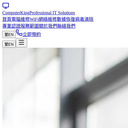
Computer
King
Professional IT Solutions
首頁
電腦維修
WiFi網絡維修
數據恢復
病毒清除
專業認證
服務範圍
關於我們
聯絡我們
立即預約
繁
EN
繁
EN