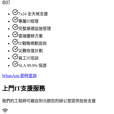
自訂
7x24 全天候支援
專屬IT經理
完整基礎設施管理
雲端遷移方案
IT戰略規劃諮詢
災難恢復計劃
員工IT培訓
SLA 99.9% 保證
WhatsApp 即時查詢
上門IT支援服務
我們的工程師可親自到元朗您的辦公室提供技術支援