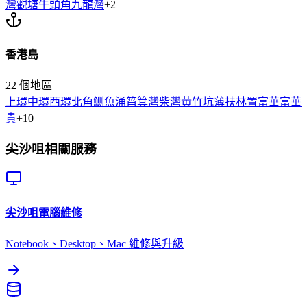
灣
觀塘
牛頭角
九龍灣
+
2
香港島
22
個地區
上環
中環
西環
北角
鰂魚涌
筲箕灣
柴灣
黃竹坑
薄扶林
置富
華富
華
貴
+
10
尖沙咀
相關服務
尖沙咀
電腦維修
Notebook、Desktop、Mac 維修與升級