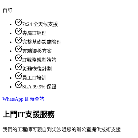
自訂
7x24 全天候支援
專屬IT經理
完整基礎設施管理
雲端遷移方案
IT戰略規劃諮詢
災難恢復計劃
員工IT培訓
SLA 99.9% 保證
WhatsApp 即時查詢
上門IT支援服務
我們的工程師可親自到尖沙咀您的辦公室提供技術支援