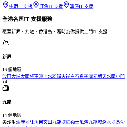
中環
IT 支援
旺角
IT 支援
灣仔
IT 支援
全港各區
IT 支援
服務
覆蓋新界、九龍、香港島，隨時為你提供上門
IT 支援
新界
16
個地區
沙田
大埔
大圍
將軍澳
上水
粉嶺
火炭
白石角
荃灣
元朗
天水圍
屯門
+
4
九龍
14
個地區
尖沙咀
油麻地
旺角
何文田
九龍塘
紅磡
土瓜灣
九龍城
深水埗
長沙