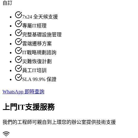
自訂
7x24 全天候支援
專屬IT經理
完整基礎設施管理
雲端遷移方案
IT戰略規劃諮詢
災難恢復計劃
員工IT培訓
SLA 99.9% 保證
WhatsApp 即時查詢
上門IT支援服務
我們的工程師可親自到上環您的辦公室提供技術支援