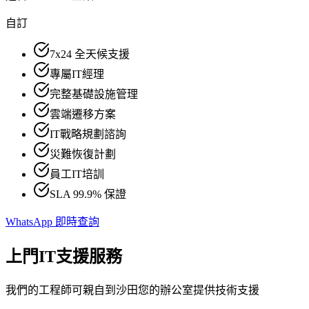
自訂
7x24 全天候支援
專屬IT經理
完整基礎設施管理
雲端遷移方案
IT戰略規劃諮詢
災難恢復計劃
員工IT培訓
SLA 99.9% 保證
WhatsApp 即時查詢
上門IT支援服務
我們的工程師可親自到沙田您的辦公室提供技術支援