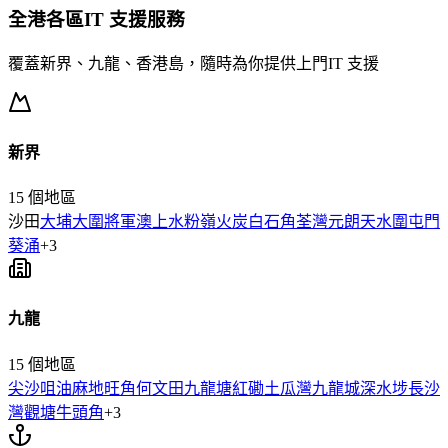
全港各區
IT 支援
服務
覆蓋新界、九龍、香港島，隨時為你提供上門
IT 支援
新界
15
個地區
沙田
大埔
大圍
將軍澳
上水
粉嶺
火炭
白石角
荃灣
元朗
天水圍
屯門
葵涌
+
3
九龍
15
個地區
尖沙咀
油麻地
旺角
何文田
九龍塘
紅磡
土瓜灣
九龍城
深水埗
長沙
灣
觀塘
牛頭角
+
3