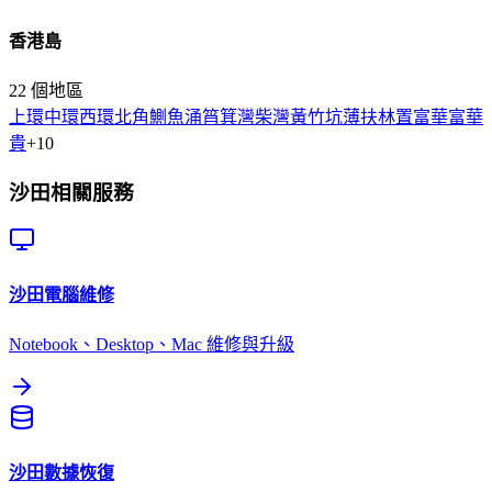
香港島
22
個地區
上環
中環
西環
北角
鰂魚涌
筲箕灣
柴灣
黃竹坑
薄扶林
置富
華富
華
貴
+
10
沙田
相關服務
沙田
電腦維修
Notebook、Desktop、Mac 維修與升級
沙田
數據恢復