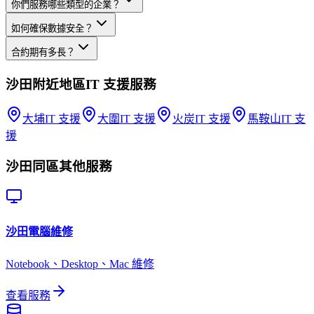
你們服務哪些類型的企業？
如何確保數據安全？
合約期有多長？
沙田
附近地區
IT 支援
服務
大埔
IT 支援
大圍
IT 支援
火炭
IT 支援
馬鞍山
IT 支
援
沙田
同區其他服務
沙田
電腦維修
Notebook、Desktop、Mac 維修
查看服務