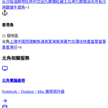
尖沙咀
油麻地
旺角
何文田
九龍塘
紅磡
土瓜灣
九龍城
深水埗
長沙
灣
觀塘
牛頭角
+
3
香港島
21
個地區
北角
上環
中環
西環
鰂魚涌
筲箕灣
柴灣
黃竹坑
薄扶林
置富
華富
華
貴
香港仔
+
9
北角
相關服務
北角
電腦維修
Notebook、Desktop、Mac 維修與升級