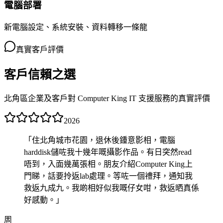
電腦部署
新電腦設定、系統安裝、資料轉移一條龍
真實客戶評價
客戶信賴之選
北角區企業及客戶對 Computer King IT 支援服務的真實評價
2026
「
住北角城市花園，退休後鍾意影相，電腦
harddisk儲咗我十幾年嘅攝影作品。有日突然read
唔到，入面幾萬張相。朋友介紹Computer King上
門睇，話要拎返lab處理。等咗一個禮拜，通知我
救返九成九。我啲相好似我嘅仔女咁，救返晒真係
好感動。
」
周