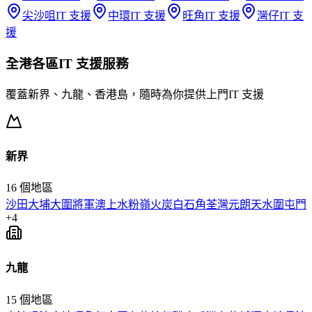
尖沙咀
IT 支援
中環
IT 支援
旺角
IT 支援
灣仔
IT 支
援
全港各區
IT 支援
服務
覆蓋新界、九龍、香港島，隨時為你提供上門
IT 支援
新界
16
個地區
沙田
大埔
大圍
將軍澳
上水
粉嶺
火炭
白石角
荃灣
元朗
天水圍
屯門
+
4
九龍
15
個地區