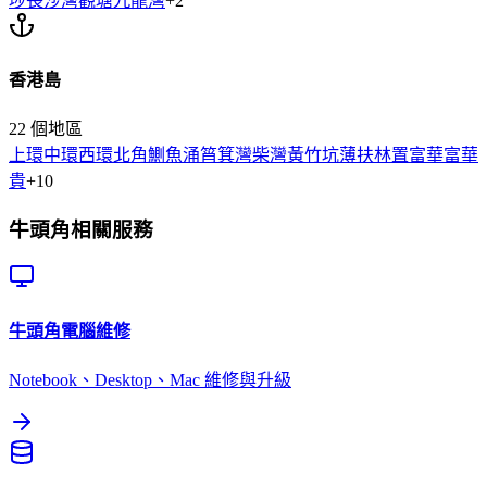
埗
長沙灣
觀塘
九龍灣
+
2
香港島
22
個地區
上環
中環
西環
北角
鰂魚涌
筲箕灣
柴灣
黃竹坑
薄扶林
置富
華富
華
貴
+
10
牛頭角
相關服務
牛頭角
電腦維修
Notebook、Desktop、Mac 維修與升級