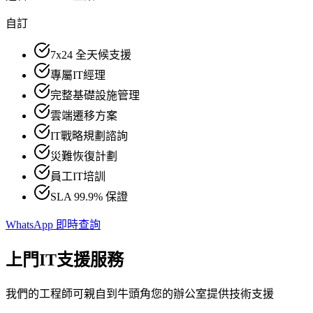
自訂
7x24 全天候支援
專屬IT經理
完整基礎設施管理
雲端遷移方案
IT戰略規劃諮詢
災難恢復計劃
員工IT培訓
SLA 99.9% 保證
WhatsApp 即時查詢
上門IT支援服務
我們的工程師可親自到牛頭角您的辦公室提供技術支援