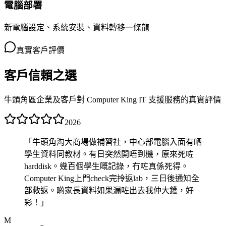
電腦部署
新電腦設定、系統安裝、資料轉移一條龍
真實客戶評價
客戶信賴之選
牛頭角區企業及客戶對 Computer King IT 支援服務的真實評價
2026
「
牛頭角淘大商場做補習社，中心部電腦入面有晒
學生資料同教材。有日突然開唔到機，原來死咗
harddisk。幾百個學生嘅記錄，冇咗真係死得。
Computer King上門check完拎返lab，三日後通知全
部救返。啲家長資料如果漏咗出去我仲大鑊，好
彩！
」
M