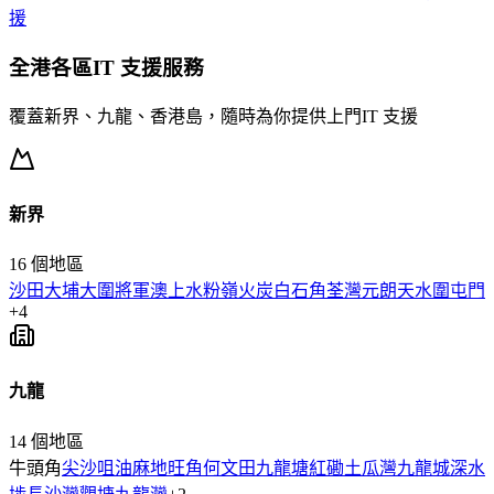
援
全港各區
IT 支援
服務
覆蓋新界、九龍、香港島，隨時為你提供上門
IT 支援
新界
16
個地區
沙田
大埔
大圍
將軍澳
上水
粉嶺
火炭
白石角
荃灣
元朗
天水圍
屯門
+
4
九龍
14
個地區
牛頭角
尖沙咀
油麻地
旺角
何文田
九龍塘
紅磡
土瓜灣
九龍城
深水