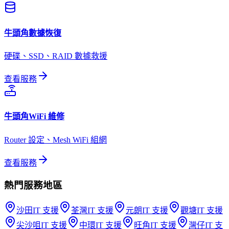
牛頭角
數據恢復
硬碟、SSD、RAID 數據救援
查看服務
牛頭角
WiFi 維修
Router 設定、Mesh WiFi 組網
查看服務
熱門服務地區
沙田
IT 支援
荃灣
IT 支援
元朗
IT 支援
觀塘
IT 支援
尖沙咀
IT 支援
中環
IT 支援
旺角
IT 支援
灣仔
IT 支