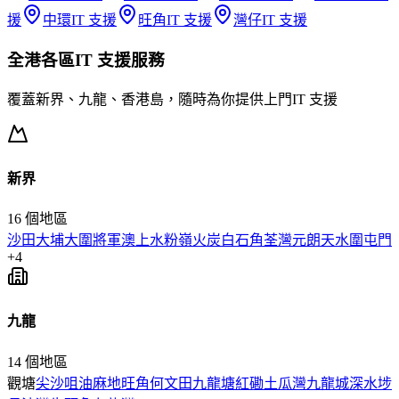
援
中環
IT 支援
旺角
IT 支援
灣仔
IT 支援
全港各區
IT 支援
服務
覆蓋新界、九龍、香港島，隨時為你提供上門
IT 支援
新界
16
個地區
沙田
大埔
大圍
將軍澳
上水
粉嶺
火炭
白石角
荃灣
元朗
天水圍
屯門
+
4
九龍
14
個地區
觀塘
尖沙咀
油麻地
旺角
何文田
九龍塘
紅磡
土瓜灣
九龍城
深水埗