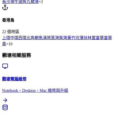
長沙灣
牛頭角
九龍灣
+
2
香港島
22
個地區
上環
中環
西環
北角
鰂魚涌
筲箕灣
柴灣
黃竹坑
薄扶林
置富
華富
華
貴
+
10
觀塘
相關服務
觀塘
電腦維修
Notebook、Desktop、Mac 維修與升級