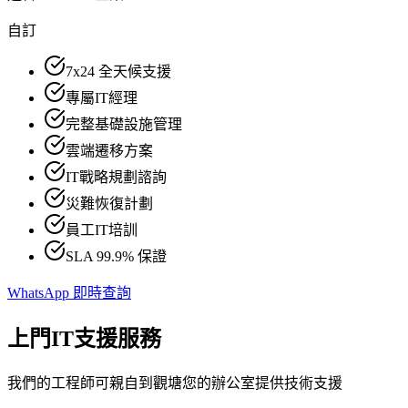
自訂
7x24 全天候支援
專屬IT經理
完整基礎設施管理
雲端遷移方案
IT戰略規劃諮詢
災難恢復計劃
員工IT培訓
SLA 99.9% 保證
WhatsApp 即時查詢
上門IT支援服務
我們的工程師可親自到觀塘您的辦公室提供技術支援