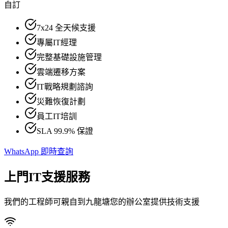
自訂
7x24 全天候支援
專屬IT經理
完整基礎設施管理
雲端遷移方案
IT戰略規劃諮詢
災難恢復計劃
員工IT培訓
SLA 99.9% 保證
WhatsApp 即時查詢
上門IT支援服務
我們的工程師可親自到九龍塘您的辦公室提供技術支援