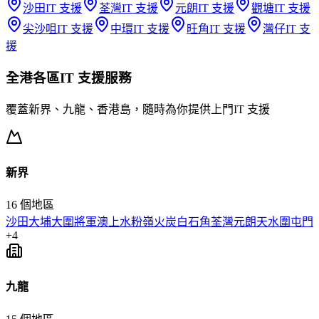
沙田
IT 支援
荃灣
IT 支援
元朗
IT 支援
觀塘
IT 支援
尖沙咀
IT 支援
中環
IT 支援
旺角
IT 支援
灣仔
IT 支
援
全港各區
IT 支援
服務
覆蓋新界、九龍、香港島，隨時為你提供上門
IT 支援
新界
16
個地區
沙田
大埔
大圍
將軍澳
上水
粉嶺
火炭
白石角
荃灣
元朗
天水圍
屯門
+
4
九龍