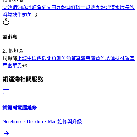
15
個地區
尖沙咀
油麻地
旺角
何文田
九龍塘
紅磡
土瓜灣
九龍城
深水埗
長沙
灣
觀塘
牛頭角
+
3
香港島
21
個地區
銅鑼灣
上環
中環
西環
北角
鰂魚涌
筲箕灣
柴灣
黃竹坑
薄扶林
置富
華富
華貴
+
9
銅鑼灣
相關服務
銅鑼灣
電腦維修
Notebook、Desktop、Mac 維修與升級