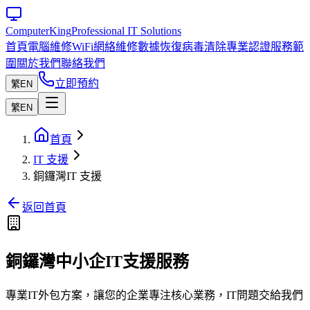
Computer
King
Professional IT Solutions
首頁
電腦維修
WiFi網絡維修
數據恢復
病毒清除
專業認證
服務範
圍
關於我們
聯絡我們
立即預約
繁
EN
繁
EN
首頁
IT 支援
銅鑼灣IT 支援
返回首頁
銅鑼灣中小企IT支援服務
專業IT外包方案，讓您的企業專注核心業務，IT問題交給我們