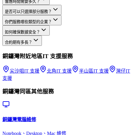
響應時間需要多久？
是否可以只選擇部分服務？
你們服務哪些類型的企業？
如何確保數據安全？
合約期有多長？
銅鑼灣
附近地區
IT 支援
服務
尖沙咀
IT 支援
北角
IT 支援
半山區
IT 支援
灣仔
IT
支援
銅鑼灣
同區其他服務
銅鑼灣
電腦維修
Notebook、Desktop、Mac 維修