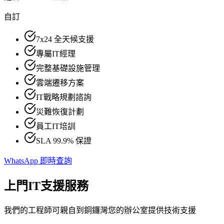
自訂
7x24 全天候支援
專屬IT經理
完整基礎設施管理
雲端遷移方案
IT戰略規劃諮詢
災難恢復計劃
員工IT培訓
SLA 99.9% 保證
WhatsApp 即時查詢
上門IT支援服務
我們的工程師可親自到銅鑼灣您的辦公室提供技術支援