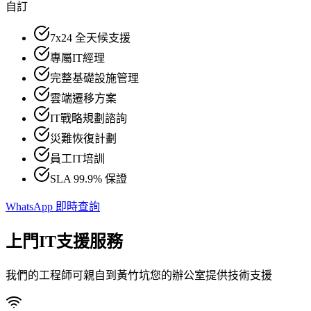
自訂
7x24 全天候支援
專屬IT經理
完整基礎設施管理
雲端遷移方案
IT戰略規劃諮詢
災難恢復計劃
員工IT培訓
SLA 99.9% 保證
WhatsApp 即時查詢
上門IT支援服務
我們的工程師可親自到黃竹坑您的辦公室提供技術支援