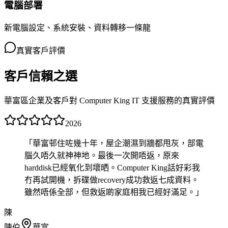
電腦部署
新電腦設定、系統安裝、資料轉移一條龍
真實客戶評價
客戶信賴之選
華富區企業及客戶對 Computer King IT 支援服務的真實評價
2026
「
華富邨住咗幾十年，屋企潮濕到牆都甩灰，部電
腦久唔久就神神地。最後一次開唔返，原來
harddisk已經氧化到壞晒。Computer King話好彩我
冇再試開機，拆碟做recovery成功救返七成資料。
雖然唔係全部，但救返啲家庭相我已經好滿足。
」
陳
陳伯
華富