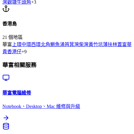
灣
觀塘
牛頭角
+
3
香港島
21
個地區
華富
上環
中環
西環
北角
鰂魚涌
筲箕灣
柴灣
黃竹坑
薄扶林
置富
華
貴
香港仔
+
9
華富
相關服務
華富
電腦維修
Notebook、Desktop、Mac 維修與升級