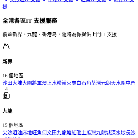
援
全港各區
IT 支援
服務
覆蓋新界、九龍、香港島，隨時為你提供上門
IT 支援
新界
16
個地區
沙田
大埔
大圍
將軍澳
上水
粉嶺
火炭
白石角
荃灣
元朗
天水圍
屯門
+
4
九龍
15
個地區
尖沙咀
油麻地
旺角
何文田
九龍塘
紅磡
土瓜灣
九龍城
深水埗
長沙