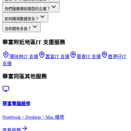
你們服務哪些類型的企業？
如何確保數據安全？
合約期有多長？
華富
附近地區
IT 支援
服務
薄扶林
IT 支援
置富
IT 支援
華貴
IT 支援
香港仔
IT
支援
華富
同區其他服務
華富
電腦維修
Notebook、Desktop、Mac 維修
查看服務