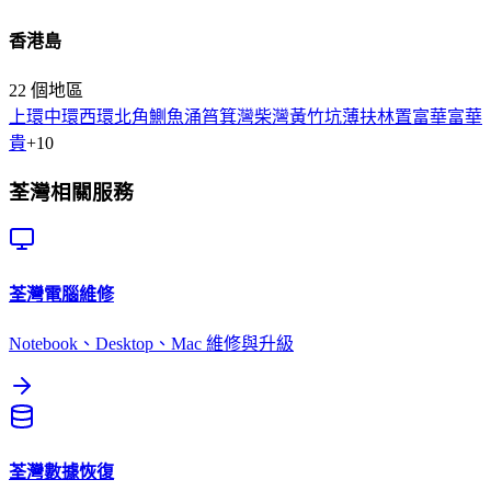
香港島
22
個地區
上環
中環
西環
北角
鰂魚涌
筲箕灣
柴灣
黃竹坑
薄扶林
置富
華富
華
貴
+
10
荃灣
相關服務
荃灣
電腦維修
Notebook、Desktop、Mac 維修與升級
荃灣
數據恢復