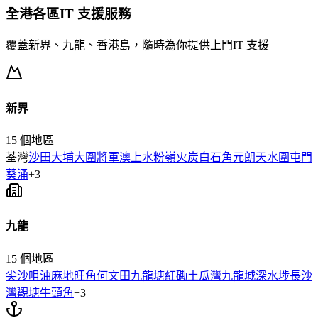
全港各區
IT 支援
服務
覆蓋新界、九龍、香港島，隨時為你提供上門
IT 支援
新界
15
個地區
荃灣
沙田
大埔
大圍
將軍澳
上水
粉嶺
火炭
白石角
元朗
天水圍
屯門
葵涌
+
3
九龍
15
個地區
尖沙咀
油麻地
旺角
何文田
九龍塘
紅磡
土瓜灣
九龍城
深水埗
長沙
灣
觀塘
牛頭角
+
3