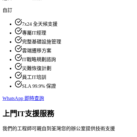
自訂
7x24 全天候支援
專屬IT經理
完整基礎設施管理
雲端遷移方案
IT戰略規劃諮詢
災難恢復計劃
員工IT培訓
SLA 99.9% 保證
WhatsApp 即時查詢
上門IT支援服務
我們的工程師可親自到荃灣您的辦公室提供技術支援