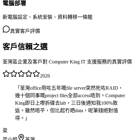
電腦部署
新電腦設定、系統安裝、資料轉移一條龍
真實客戶評價
客戶信賴之選
荃灣區企業及客戶對 Computer King IT 支援服務的真實評價
2026
「
荃灣office用咗五年嘅file server突然死咗RAID，
幾十個同事嘅project files全部access唔到。Computer
King即日上嚟拆碟去lab，三日後通知我100%救
返。雖然唔平，但比起冇晒data，呢筆錢絕對值
得。
」
梁
梁小姐
荃灣