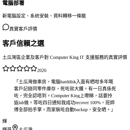
電腦部署
新電腦設定、系統安裝、資料轉移一條龍
真實客戶評價
客戶信賴之選
土瓜灣區企業及客戶對 Computer King IT 支援服務的真實評價
2026
「
土瓜灣做車房，電腦harddisk入面有晒咁多年嘅
客戶記錄同零件庫存，死咗就大鑊。有一日真係死
咗，完全認唔到。Computer King上嚟睇，話要拎
返lab做。等咗四日通知我成功recover 100%，班師
傅全部拍手掌。而家裝咗自動backup，安全晒。
」
輝
輝哥
土瓜灣