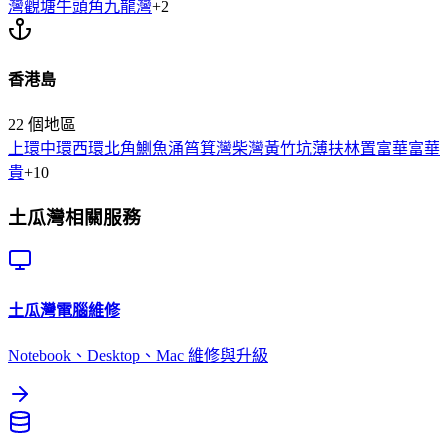
灣
觀塘
牛頭角
九龍灣
+
2
香港島
22
個地區
上環
中環
西環
北角
鰂魚涌
筲箕灣
柴灣
黃竹坑
薄扶林
置富
華富
華
貴
+
10
土瓜灣
相關服務
土瓜灣
電腦維修
Notebook、Desktop、Mac 維修與升級