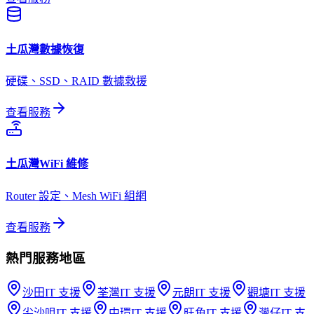
土瓜灣
數據恢復
硬碟、SSD、RAID 數據救援
查看服務
土瓜灣
WiFi 維修
Router 設定、Mesh WiFi 組網
查看服務
熱門服務地區
沙田
IT 支援
荃灣
IT 支援
元朗
IT 支援
觀塘
IT 支援
尖沙咀
IT 支援
中環
IT 支援
旺角
IT 支援
灣仔
IT 支