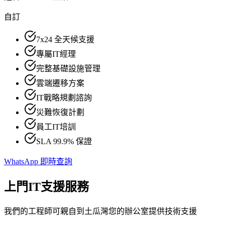
自訂
7x24 全天候支援
專屬IT經理
完整基礎設施管理
雲端遷移方案
IT戰略規劃諮詢
災難恢復計劃
員工IT培訓
SLA 99.9% 保證
WhatsApp 即時查詢
上門IT支援服務
我們的工程師可親自到土瓜灣您的辦公室提供技術支援