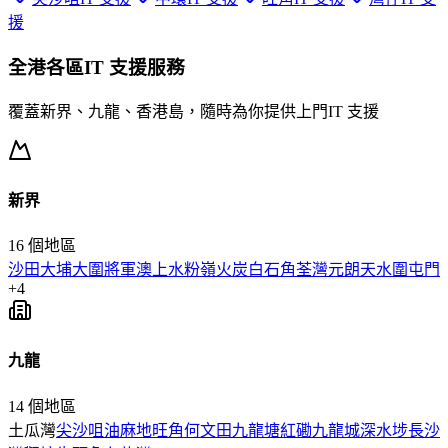
援
全港各區
IT 支援
服務
覆蓋新界、九龍、香港島，隨時為你提供上門
IT 支援
新界
16
個地區
沙田
大埔
大圍
將軍澳
上水
粉嶺
火炭
白石角
荃灣
元朗
天水圍
屯門
+
4
九龍
14
個地區
土瓜灣
尖沙咀
油麻地
旺角
何文田
九龍塘
紅磡
九龍城
深水埗
長沙