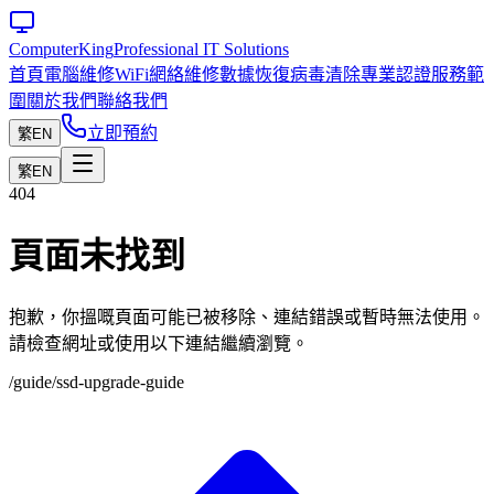
Computer
King
Professional IT Solutions
首頁
電腦維修
WiFi網絡維修
數據恢復
病毒清除
專業認證
服務範
圍
關於我們
聯絡我們
立即預約
繁
EN
繁
EN
404
頁面未找到
抱歉，你搵嘅頁面可能已被移除、連結錯誤或暫時無法使用。
請檢查網址或使用以下連結繼續瀏覽。
/guide/ssd-upgrade-guide