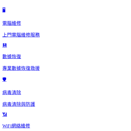
🖥️
電腦維修
上門電腦維修服務
💾
數據恢復
專業數據恢復救援
🛡️
病毒清除
病毒清除與防護
📶
WiFi網絡維修