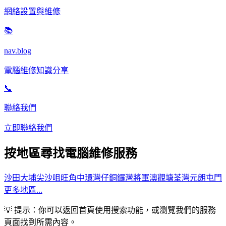
網絡設置與維修
📚
nav.blog
電腦維修知識分享
📞
聯絡我們
立即聯絡我們
按地區尋找電腦維修服務
沙田
大埔
尖沙咀
旺角
中環
灣仔
銅鑼灣
將軍澳
觀塘
荃灣
元朗
屯門
更多地區...
💡 提示：你可以返回首頁使用搜索功能，或瀏覽我們的服務
頁面找到所需內容。