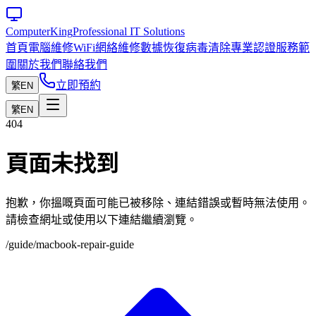
Computer
King
Professional IT Solutions
首頁
電腦維修
WiFi網絡維修
數據恢復
病毒清除
專業認證
服務範
圍
關於我們
聯絡我們
立即預約
繁
EN
繁
EN
404
頁面未找到
抱歉，你搵嘅頁面可能已被移除、連結錯誤或暫時無法使用。
請檢查網址或使用以下連結繼續瀏覽。
/guide/macbook-repair-guide