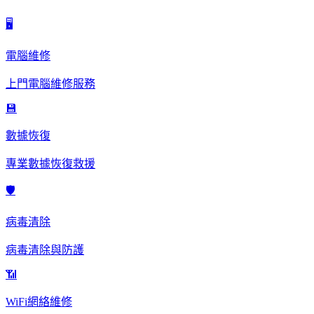
🖥️
電腦維修
上門電腦維修服務
💾
數據恢復
專業數據恢復救援
🛡️
病毒清除
病毒清除與防護
📶
WiFi網絡維修