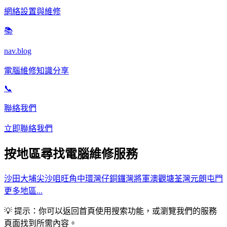
網絡設置與維修
📚
nav.blog
電腦維修知識分享
📞
聯絡我們
立即聯絡我們
按地區尋找電腦維修服務
沙田
大埔
尖沙咀
旺角
中環
灣仔
銅鑼灣
將軍澳
觀塘
荃灣
元朗
屯門
更多地區...
💡 提示：你可以返回首頁使用搜索功能，或瀏覽我們的服務
頁面找到所需內容。