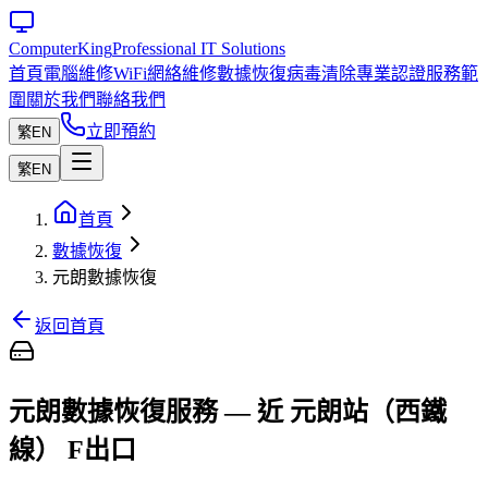
Computer
King
Professional IT Solutions
首頁
電腦維修
WiFi網絡維修
數據恢復
病毒清除
專業認證
服務範
圍
關於我們
聯絡我們
立即預約
繁
EN
繁
EN
首頁
數據恢復
元朗數據恢復
返回首頁
元朗數據恢復服務 — 近 元朗站（西鐵
線） F出口