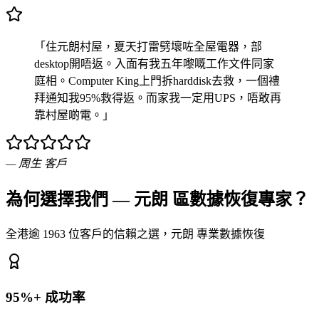
「住元朗村屋，夏天打雷劈壞咗全屋電器，部
desktop開唔返。入面有我五年嚟嘅工作文件同家
庭相。Computer King上門拆harddisk去救，一個禮
拜通知我95%救得返。而家我一定用UPS，唔敢再
靠村屋啲電。」
—
周生
客戶
為何選擇我們 — 元朗 區數據恢復專家？
全港逾 1963 位客戶的信賴之選，元朗 專業數據恢復
95%+ 成功率