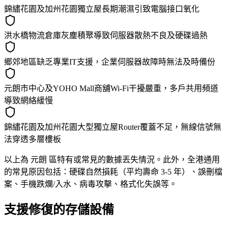
錦繡花園及加州花園獨立屋長期潮濕引致電腦接口氧化
洪水橋物流倉庫灰塵積聚導致伺服器散熱不良及硬碟過熱
鄉郊地區缺乏專業IT支援，企業伺服器故障時無法及時備份
元朗市中心及YOHO Mall商舖Wi-Fi干擾嚴重，多戶共用頻道
導致網絡緩慢
錦繡花園及加州花園大型獨立屋Router覆蓋不足，無線信號無
法穿透多層樓板
以上為 元朗 區特有或常見的數據丟失情況。此外，全港通用
的常見原因包括：硬碟自然損耗（平均壽命 3-5 年）、誤刪檔
案、手機跌爛/入水、病毒攻擊、格式化失誤等。
支援修復的存儲設備