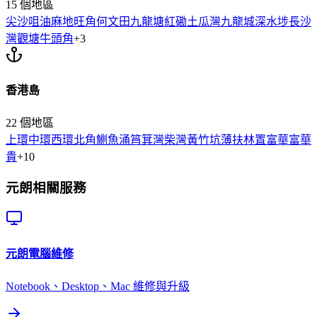
15
個地區
尖沙咀
油麻地
旺角
何文田
九龍塘
紅磡
土瓜灣
九龍城
深水埗
長沙
灣
觀塘
牛頭角
+
3
香港島
22
個地區
上環
中環
西環
北角
鰂魚涌
筲箕灣
柴灣
黃竹坑
薄扶林
置富
華富
華
貴
+
10
元朗
相關服務
元朗
電腦維修
Notebook、Desktop、Mac 維修與升級