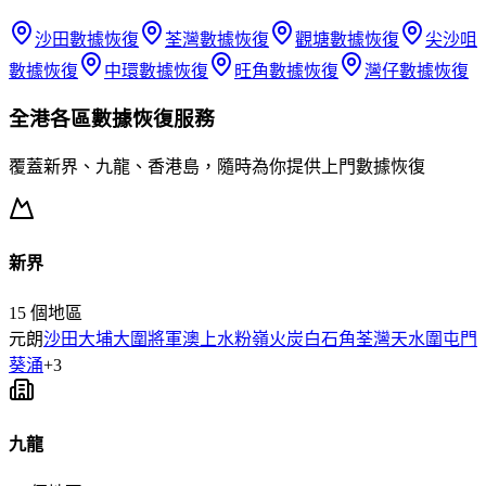
沙田
數據恢復
荃灣
數據恢復
觀塘
數據恢復
尖沙咀
數據恢復
中環
數據恢復
旺角
數據恢復
灣仔
數據恢復
全港各區
數據恢復
服務
覆蓋新界、九龍、香港島，隨時為你提供上門
數據恢復
新界
15
個地區
元朗
沙田
大埔
大圍
將軍澳
上水
粉嶺
火炭
白石角
荃灣
天水圍
屯門
葵涌
+
3
九龍