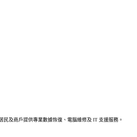
為 黃竹坑 區居民及商戶提供專業數據恢復、電腦維修及 IT 支援服務。