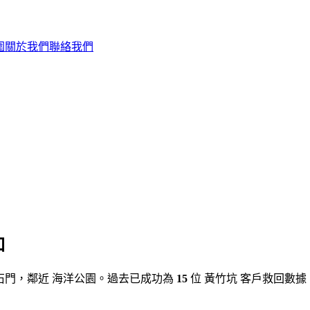
圍
關於我們
聯絡我們
口
於沙田石門，鄰近 海洋公園。過去已成功為
15
位 黃竹坑 客戶救回數據