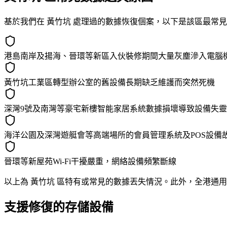
基於我們在 黃竹坑 處理過的數據恢復個案，以下是該區最常
港島南岸及揚海、晉環等新區入伙裝修期間大量灰塵滲入電腦
黃竹坑工業區轉型辦公室的舊設備長期缺乏維護而突然死機
深灣9號及南灣等豪宅新樓智能家居系統數據損壞導致設備失靈
海洋公園及深灣遊艇會等高端場所的會員管理系統及POS設備
晉環等新屋苑Wi-Fi干擾嚴重，網絡設備頻繁斷線
以上為 黃竹坑 區特有或常見的數據丟失情況。此外，全港通用
支援修復的存儲設備