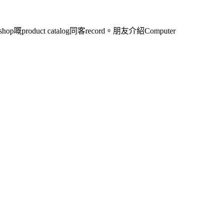
oduct catalog同客record。朋友介紹Computer