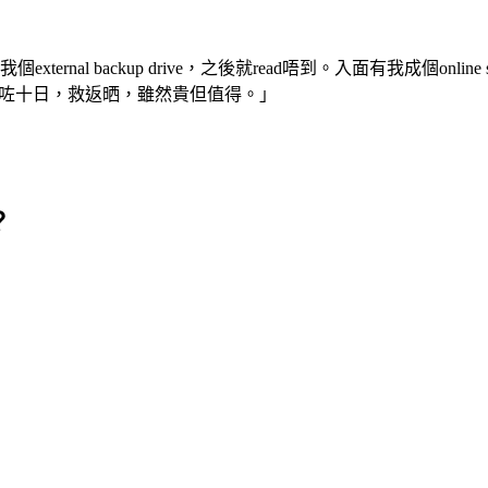
ackup drive，之後就read唔到。入面有我成個online shop嘅pr
ecovery。等咗十日，救返晒，雖然貴但值得。」
？