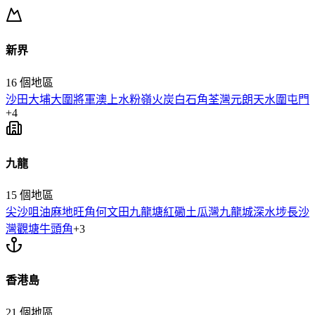
新界
16
個地區
沙田
大埔
大圍
將軍澳
上水
粉嶺
火炭
白石角
荃灣
元朗
天水圍
屯門
+
4
九龍
15
個地區
尖沙咀
油麻地
旺角
何文田
九龍塘
紅磡
土瓜灣
九龍城
深水埗
長沙
灣
觀塘
牛頭角
+
3
香港島
21
個地區