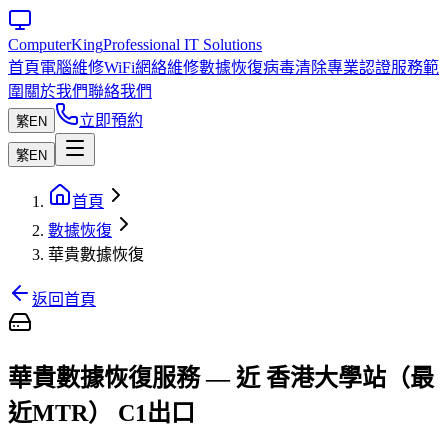
Computer
King
Professional IT Solutions
首頁
電腦維修
WiFi網絡維修
數據恢復
病毒清除
專業認證
服務範
圍
關於我們
聯絡我們
立即預約
繁
EN
繁
EN
首頁
數據恢復
華貴數據恢復
返回首頁
華貴數據恢復服務 — 近 香港大學站（最
近MTR） C1出口