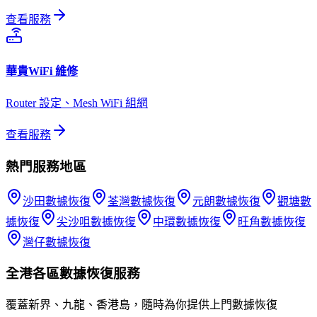
查看服務
華貴
WiFi 維修
Router 設定、Mesh WiFi 組網
查看服務
熱門服務地區
沙田
數據恢復
荃灣
數據恢復
元朗
數據恢復
觀塘
數
據恢復
尖沙咀
數據恢復
中環
數據恢復
旺角
數據恢復
灣仔
數據恢復
全港各區
數據恢復
服務
覆蓋新界、九龍、香港島，隨時為你提供上門
數據恢復