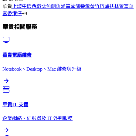
華貴
上環
中環
西環
北角
鰂魚涌
筲箕灣
柴灣
黃竹坑
薄扶林
置富
華
富
香港仔
+
9
華貴
相關服務
華貴
電腦維修
Notebook、Desktop、Mac 維修與升級
華貴
IT 支援
企業網絡、伺服器及 IT 外判服務