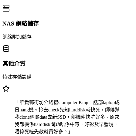
NAS 網絡儲存
網絡附加儲存
其他介質
特殊存儲設備
「華貴邨街坊介紹搵Computer King，話部laptop成
日hang機。拎去check先知harddisk就快死，師傅幫
我clone晒啲data去新SSD，部機仲快咗好多。原來
我部機係harddisk問題唔係中毒，好彩及早發現，
唔係死咗先救就貴好多。」