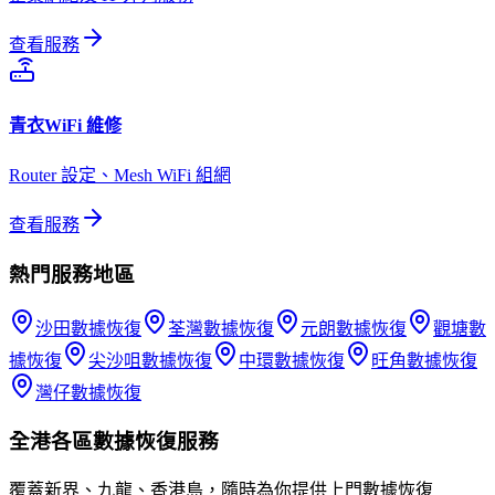
查看服務
青衣
WiFi 維修
Router 設定、Mesh WiFi 組網
查看服務
熱門服務地區
沙田
數據恢復
荃灣
數據恢復
元朗
數據恢復
觀塘
數
據恢復
尖沙咀
數據恢復
中環
數據恢復
旺角
數據恢復
灣仔
數據恢復
全港各區
數據恢復
服務
覆蓋新界、九龍、香港島，隨時為你提供上門
數據恢復