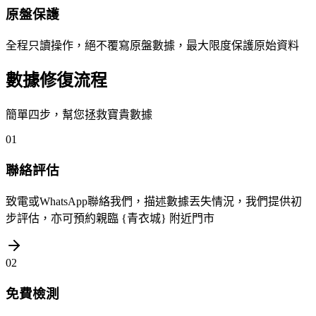
原盤保護
全程只讀操作，絕不覆寫原盤數據，最大限度保護原始資料
數據修復流程
簡單四步，幫您拯救寶貴數據
01
聯絡評估
致電或WhatsApp聯絡我們，描述數據丟失情況，我們提供初
步評估，亦可預約親臨 {青衣城} 附近門市
02
免費檢測