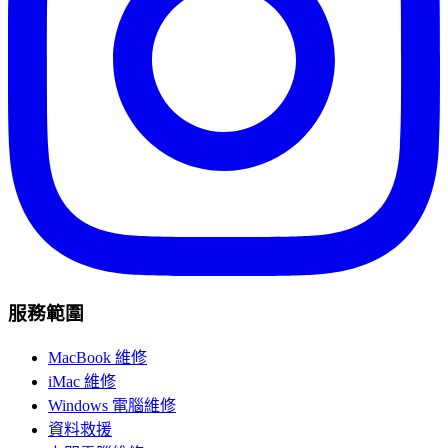
服務範圍
MacBook 維修
iMac 維修
Windows 電腦維修
資料救援