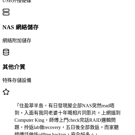
USB外接硬碟
NAS 網絡儲存
網絡附加儲存
其他介質
特殊存儲設備
「住盈翠半島，有日發現屋企部NAS突然read唔
到，入面有我同老婆十年嘅相片同影片。上網搵到
Computer King，師傅上門check完話RAID邏輯問
題，拎返lab做recovery，五日後全部救返。而家聽
師傅話做咗offline backup，安全好多。」