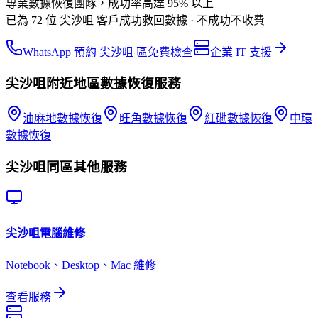
專業數據恢復團隊，成功率高達 95% 以上
已為 72 位 尖沙咀 客戶成功救回數據 · 不成功不收費
WhatsApp 預約 尖沙咀 區免費檢查
企業 IT 支援
尖沙咀
附近地區
數據恢復
服務
油麻地
數據恢復
旺角
數據恢復
紅磡
數據恢復
中環
數據恢復
尖沙咀
同區其他服務
尖沙咀
電腦維修
Notebook、Desktop、Mac 維修
查看服務