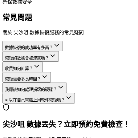
確保數據安全
常見問題
關於 尖沙咀 數據恢復服務的常見疑問
數據恢復的成功率有多高？
恢復的數據會被洩露嗎？
收費如何計算？
恢復需要多長時間？
我應該如何處理損壞的硬碟？
可以在自己電腦上用軟件恢復嗎？
尖沙咀 數據丟失？立即預約免費檢查！