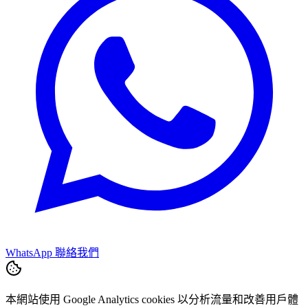
WhatsApp 聯絡我們
本網站使用 Google Analytics cookies 以分析流量和改善用戶體