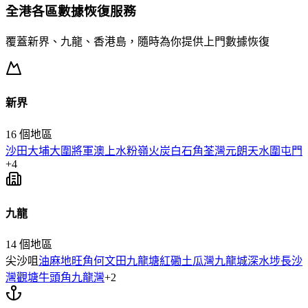
全港各區
數據恢復
服務
覆蓋新界、九龍、香港島，隨時為你提供上門
數據恢復
新界
16
個地區
沙田
大埔
大圍
將軍澳
上水
粉嶺
火炭
白石角
荃灣
元朗
天水圍
屯門
+
4
九龍
14
個地區
尖沙咀
油麻地
旺角
何文田
九龍塘
紅磡
土瓜灣
九龍城
深水埗
長沙
灣
觀塘
牛頭角
九龍灣
+
2