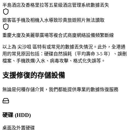
半島酒店及香格里拉等五星級酒店管理系統數據丟失
遊客區手機及相機入水導致珍貴旅遊照片無法讀取
重慶大廈及美麗華廣場等複合式商廈網絡設備頻繁斷線
以上為 尖沙咀 區特有或常見的數據丟失情況。此外，全港通
用的常見原因包括：硬碟自然損耗（平均壽命 3-5 年）、誤刪
檔案、手機跌爛/入水、病毒攻擊、格式化失誤等。
支援修復的存儲設備
無論是何種存儲介質，我們都能提供專業的數據恢復服務
硬碟 (HDD)
桌面及外置硬碟