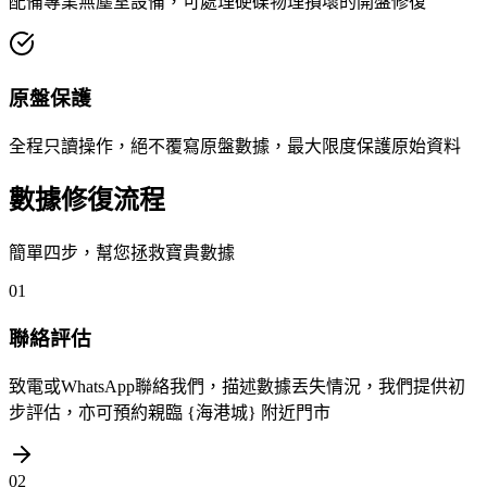
配備專業無塵室設備，可處理硬碟物理損壞的開盤修復
原盤保護
全程只讀操作，絕不覆寫原盤數據，最大限度保護原始資料
數據修復流程
簡單四步，幫您拯救寶貴數據
01
聯絡評估
致電或WhatsApp聯絡我們，描述數據丟失情況，我們提供初
步評估，亦可預約親臨 {海港城} 附近門市
02