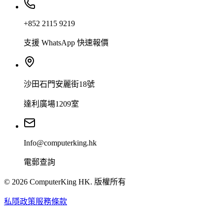
+852 2115 9219
支援 WhatsApp 快速報價
沙田石門安麗街18號
達利廣場1209室
Info@computerking.hk
電郵查詢
©
2026
ComputerKing HK.
版權所有
私隱政策
服務條款