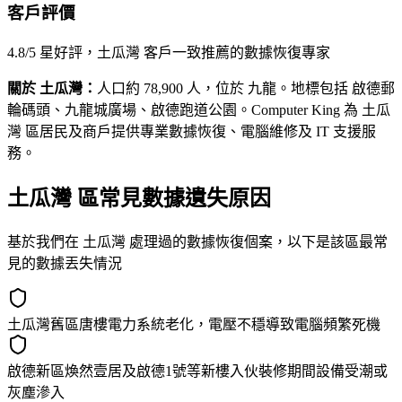
客戶評價
4.8/5 星好評，土瓜灣 客戶一致推薦的數據恢復專家
關於 土瓜灣：
人口約 78,900 人，位於 九龍。地標包括 啟德郵
輪碼頭、九龍城廣場、啟德跑道公園。Computer King 為 土瓜
灣 區居民及商戶提供專業數據恢復、電腦維修及 IT 支援服
務。
土瓜灣 區常見數據遺失原因
基於我們在 土瓜灣 處理過的數據恢復個案，以下是該區最常
見的數據丟失情況
土瓜灣舊區唐樓電力系統老化，電壓不穩導致電腦頻繁死機
啟德新區煥然壹居及啟德1號等新樓入伙裝修期間設備受潮或
灰塵滲入