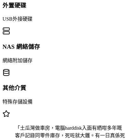
外置硬碟
USB外接硬碟
NAS 網絡儲存
網絡附加儲存
其他介質
特殊存儲設備
「土瓜灣做車房，電腦harddisk入面有晒咁多年嘅
客戶記錄同零件庫存，死咗就大鑊。有一日真係死