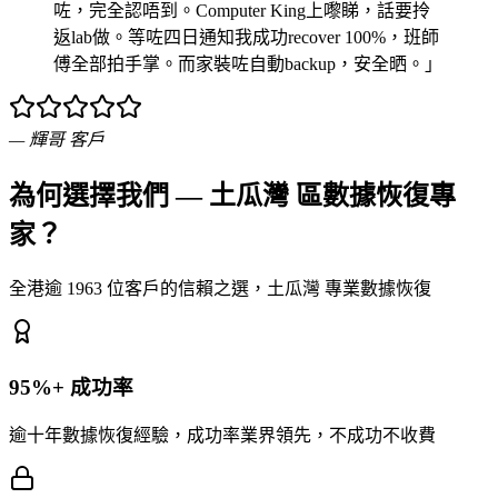
咗，完全認唔到。Computer King上嚟睇，話要拎
返lab做。等咗四日通知我成功recover 100%，班師
傅全部拍手掌。而家裝咗自動backup，安全晒。」
—
輝哥
客戶
為何選擇我們 — 土瓜灣 區數據恢復專
家？
全港逾 1963 位客戶的信賴之選，土瓜灣 專業數據恢復
95%+ 成功率
逾十年數據恢復經驗，成功率業界領先，不成功不收費