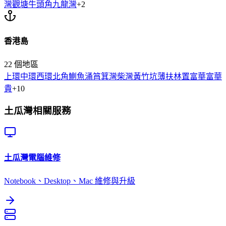
灣
觀塘
牛頭角
九龍灣
+
2
香港島
22
個地區
上環
中環
西環
北角
鰂魚涌
筲箕灣
柴灣
黃竹坑
薄扶林
置富
華富
華
貴
+
10
土瓜灣
相關服務
土瓜灣
電腦維修
Notebook、Desktop、Mac 維修與升級