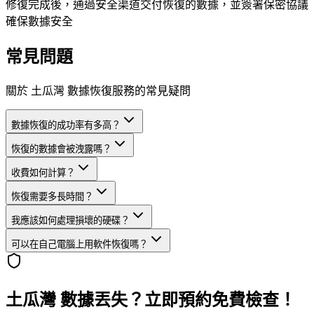
修復完成後，通過安全渠道交付恢復的數據，並簽署保密協議
確保數據安全
常見問題
關於 土瓜灣 數據恢復服務的常見疑問
數據恢復的成功率有多高？
恢復的數據會被洩露嗎？
收費如何計算？
恢復需要多長時間？
我應該如何處理損壞的硬碟？
可以在自己電腦上用軟件恢復嗎？
土瓜灣 數據丟失？立即預約免費檢查！