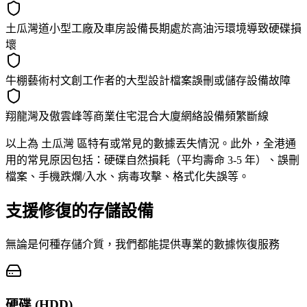
土瓜灣道小型工廠及車房設備長期處於高油污環境導致硬碟損
壞
牛棚藝術村文創工作者的大型設計檔案誤刪或儲存設備故障
翔龍灣及傲雲峰等商業住宅混合大廈網絡設備頻繁斷線
以上為 土瓜灣 區特有或常見的數據丟失情況。此外，全港通
用的常見原因包括：硬碟自然損耗（平均壽命 3-5 年）、誤刪
檔案、手機跌爛/入水、病毒攻擊、格式化失誤等。
支援修復的存儲設備
無論是何種存儲介質，我們都能提供專業的數據恢復服務
硬碟 (HDD)