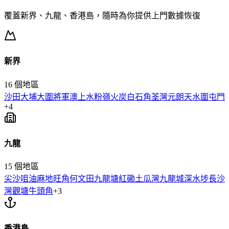
覆蓋新界、九龍、香港島，隨時為你提供上門
數據恢復
新界
16
個地區
沙田
大埔
大圍
將軍澳
上水
粉嶺
火炭
白石角
荃灣
元朗
天水圍
屯門
+
4
九龍
15
個地區
尖沙咀
油麻地
旺角
何文田
九龍塘
紅磡
土瓜灣
九龍城
深水埗
長沙
灣
觀塘
牛頭角
+
3
香港島