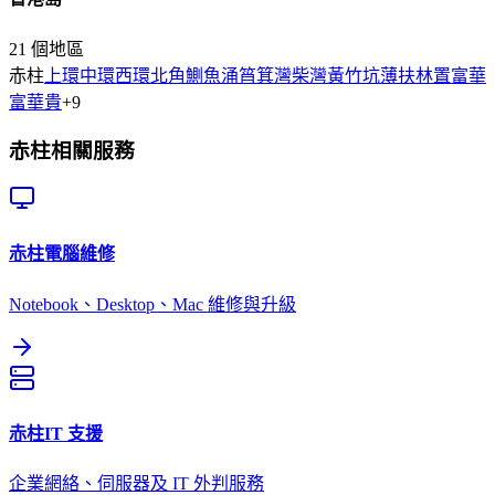
21
個地區
赤柱
上環
中環
西環
北角
鰂魚涌
筲箕灣
柴灣
黃竹坑
薄扶林
置富
華
富
華貴
+
9
赤柱
相關服務
赤柱
電腦維修
Notebook、Desktop、Mac 維修與升級
赤柱
IT 支援
企業網絡、伺服器及 IT 外判服務