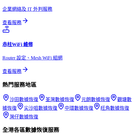
企業網絡及 IT 外判服務
查看服務
赤柱
WiFi 維修
Router 設定、Mesh WiFi 組網
查看服務
熱門服務地區
沙田
數據恢復
荃灣
數據恢復
元朗
數據恢復
觀塘
數
據恢復
尖沙咀
數據恢復
中環
數據恢復
旺角
數據恢復
灣仔
數據恢復
全港各區
數據恢復
服務