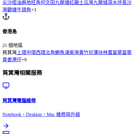
尖沙咀
油麻地
旺角
何文田
九龍塘
紅磡
土瓜灣
九龍城
深水埗
長沙
灣
觀塘
牛頭角
+
3
香港島
21
個地區
筲箕灣
上環
中環
西環
北角
鰂魚涌
柴灣
黃竹坑
薄扶林
置富
華富
華
貴
香港仔
+
9
筲箕灣
相關服務
筲箕灣
電腦維修
Notebook、Desktop、Mac 維修與升級