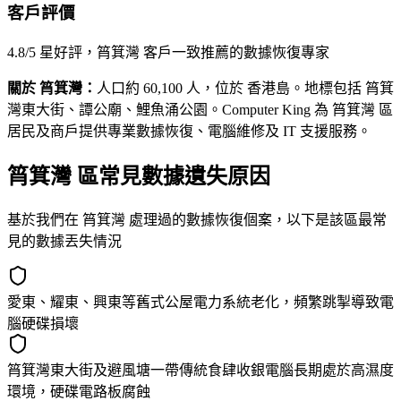
客戶評價
4.8/5 星好評，筲箕灣 客戶一致推薦的數據恢復專家
關於 筲箕灣：
人口約 60,100 人，位於 香港島。地標包括 筲箕
灣東大街、譚公廟、鯉魚涌公園。Computer King 為 筲箕灣 區
居民及商戶提供專業數據恢復、電腦維修及 IT 支援服務。
筲箕灣 區常見數據遺失原因
基於我們在 筲箕灣 處理過的數據恢復個案，以下是該區最常
見的數據丟失情況
愛東、耀東、興東等舊式公屋電力系統老化，頻繁跳掣導致電
腦硬碟損壞
筲箕灣東大街及避風塘一帶傳統食肆收銀電腦長期處於高濕度
環境，硬碟電路板腐蝕