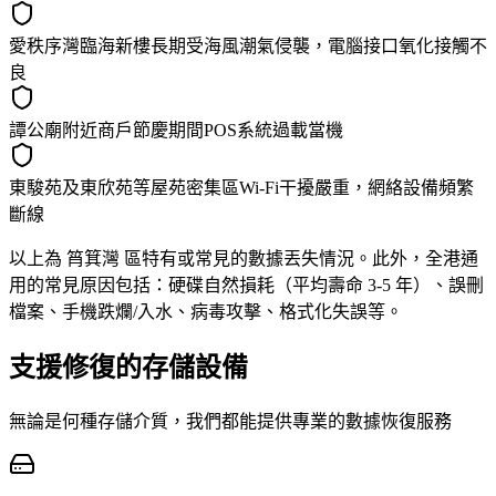
愛秩序灣臨海新樓長期受海風潮氣侵襲，電腦接口氧化接觸不
良
譚公廟附近商戶節慶期間POS系統過載當機
東駿苑及東欣苑等屋苑密集區Wi-Fi干擾嚴重，網絡設備頻繁
斷線
以上為 筲箕灣 區特有或常見的數據丟失情況。此外，全港通
用的常見原因包括：硬碟自然損耗（平均壽命 3-5 年）、誤刪
檔案、手機跌爛/入水、病毒攻擊、格式化失誤等。
支援修復的存儲設備
無論是何種存儲介質，我們都能提供專業的數據恢復服務