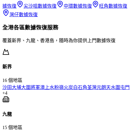
據恢復
尖沙咀
數據恢復
中環
數據恢復
旺角
數據恢復
灣仔
數據恢復
全港各區
數據恢復
服務
覆蓋新界、九龍、香港島，隨時為你提供上門
數據恢復
新界
16
個地區
沙田
大埔
大圍
將軍澳
上水
粉嶺
火炭
白石角
荃灣
元朗
天水圍
屯門
+
4
九龍
15
個地區