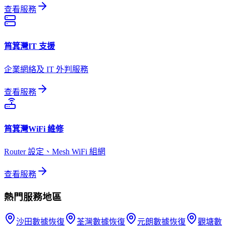
查看服務
筲箕灣
IT 支援
企業網絡及 IT 外判服務
查看服務
筲箕灣
WiFi 維修
Router 設定、Mesh WiFi 組網
查看服務
熱門服務地區
沙田
數據恢復
荃灣
數據恢復
元朗
數據恢復
觀塘
數