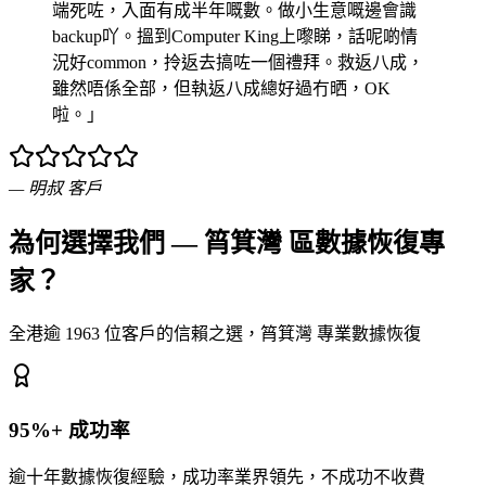
端死咗，入面有成半年嘅數。做小生意嘅邊會識
backup吖。搵到Computer King上嚟睇，話呢啲情
況好common，拎返去搞咗一個禮拜。救返八成，
雖然唔係全部，但執返八成總好過冇晒，OK
啦。」
—
明叔
客戶
為何選擇我們 — 筲箕灣 區數據恢復專
家？
全港逾 1963 位客戶的信賴之選，筲箕灣 專業數據恢復
95%+ 成功率
逾十年數據恢復經驗，成功率業界領先，不成功不收費