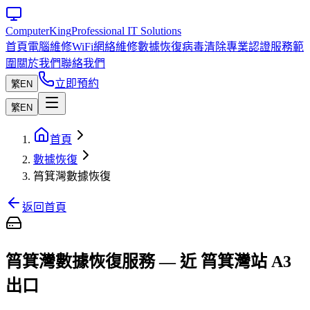
Computer
King
Professional IT Solutions
首頁
電腦維修
WiFi網絡維修
數據恢復
病毒清除
專業認證
服務範
圍
關於我們
聯絡我們
立即預約
繁
EN
繁
EN
首頁
數據恢復
筲箕灣數據恢復
返回首頁
筲箕灣數據恢復服務 — 近 筲箕灣站 A3
出口