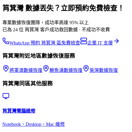
筲箕灣 數據丟失？立即預約免費檢查！
專業數據恢復團隊，成功率高達 95% 以上
已為 24 位 筲箕灣 客戶成功救回數據 · 不成功不收費
WhatsApp 預約 筲箕灣 區免費檢查
企業 IT 支援
筲箕灣
附近地區
數據恢復
服務
將軍澳
數據恢復
鰂魚涌
數據恢復
柴灣
數據恢復
筲箕灣
同區其他服務
筲箕灣
電腦維修
Notebook、Desktop、Mac 維修