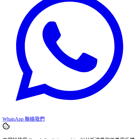
WhatsApp 聯絡我們