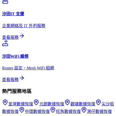
沙田
IT 支援
企業網絡及 IT 外判服務
查看服務
沙田
WiFi 維修
Router 設定、Mesh WiFi 組網
查看服務
熱門服務地區
荃灣
數據恢復
元朗
數據恢復
觀塘
數據恢復
尖沙咀
數據恢復
中環
數據恢復
旺角
數據恢復
灣仔
數據恢復