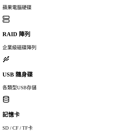
蘋果電腦硬碟
RAID 陣列
企業級磁碟陣列
USB 隨身碟
各類型USB存儲
記憶卡
SD / CF / TF卡