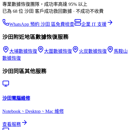
專業數據恢復團隊，成功率高達 95% 以上
已為 68 位 沙田 客戶成功救回數據 · 不成功不收費
WhatsApp 預約 沙田 區免費檢查
企業 IT 支援
沙田
附近地區
數據恢復
服務
大埔
數據恢復
大圍
數據恢復
火炭
數據恢復
馬鞍山
數據恢復
沙田
同區其他服務
沙田
電腦維修
Notebook、Desktop、Mac 維修
查看服務