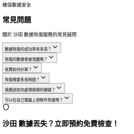
確保數據安全
常見問題
關於 沙田 數據恢復服務的常見疑問
數據恢復的成功率有多高？
恢復的數據會被洩露嗎？
收費如何計算？
恢復需要多長時間？
我應該如何處理損壞的硬碟？
可以在自己電腦上用軟件恢復嗎？
沙田 數據丟失？立即預約免費檢查！