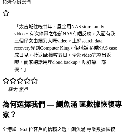
特殊存儲設備
「太古城住咗廿年，屋企用NAS store family
video。有次停電之後部NAS冇晒反應，入面有我
三個仔女由細到大嘅video。上網search data
recovery見到Computer King，佢哋話呢種NAS case
成日見，拎返lab搞咗五日，全部video完整出返
嚟。而家聽話用埋cloud backup，唔好靠一部
機。」
—
蘇太
客戶
為何選擇我們 — 鰂魚涌 區數據恢復專
家？
全港逾 1963 位客戶的信賴之選，鰂魚涌 專業數據恢復