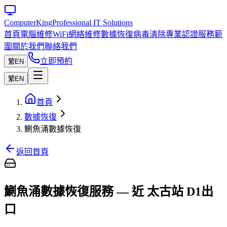
Computer
King
Professional IT Solutions
首頁
電腦維修
WiFi網絡維修
數據恢復
病毒清除
專業認證
服務範
圍
關於我們
聯絡我們
立即預約
繁
EN
繁
EN
首頁
數據恢復
鰂魚涌數據恢復
返回首頁
鰂魚涌數據恢復服務 — 近 太古站 D1出
口