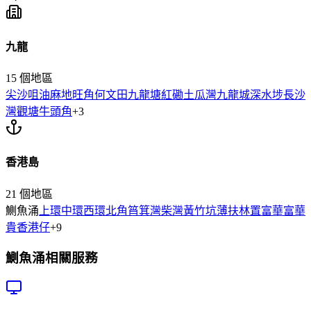
九龍
15
個地區
尖沙咀
油麻地
旺角
何文田
九龍塘
紅磡
土瓜灣
九龍城
深水埗
長沙
灣
觀塘
牛頭角
+
3
香港島
21
個地區
鰂魚涌
上環
中環
西環
北角
筲箕灣
柴灣
黃竹坑
薄扶林
置富
華富
華
貴
香港仔
+
9
鰂魚涌
相關服務