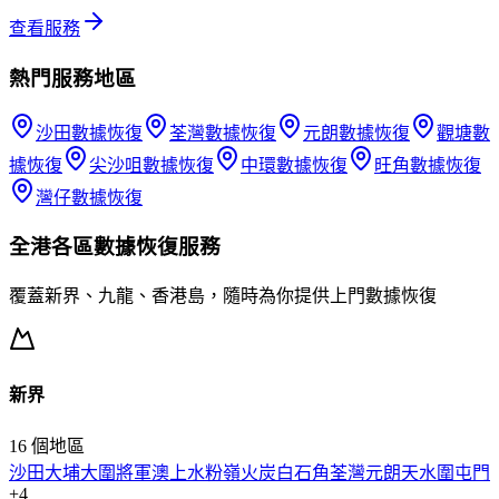
查看服務
熱門服務地區
沙田
數據恢復
荃灣
數據恢復
元朗
數據恢復
觀塘
數
據恢復
尖沙咀
數據恢復
中環
數據恢復
旺角
數據恢復
灣仔
數據恢復
全港各區
數據恢復
服務
覆蓋新界、九龍、香港島，隨時為你提供上門
數據恢復
新界
16
個地區
沙田
大埔
大圍
將軍澳
上水
粉嶺
火炭
白石角
荃灣
元朗
天水圍
屯門
+
4