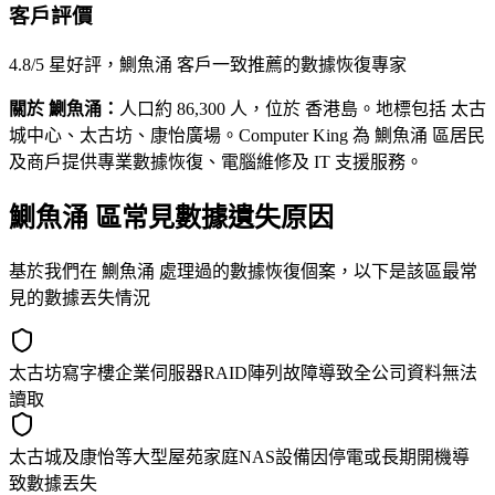
客戶評價
4.8/5 星好評，鰂魚涌 客戶一致推薦的數據恢復專家
關於 鰂魚涌：
人口約 86,300 人，位於 香港島。地標包括 太古
城中心、太古坊、康怡廣場。Computer King 為 鰂魚涌 區居民
及商戶提供專業數據恢復、電腦維修及 IT 支援服務。
鰂魚涌 區常見數據遺失原因
基於我們在 鰂魚涌 處理過的數據恢復個案，以下是該區最常
見的數據丟失情況
太古坊寫字樓企業伺服器RAID陣列故障導致全公司資料無法
讀取
太古城及康怡等大型屋苑家庭NAS設備因停電或長期開機導
致數據丟失