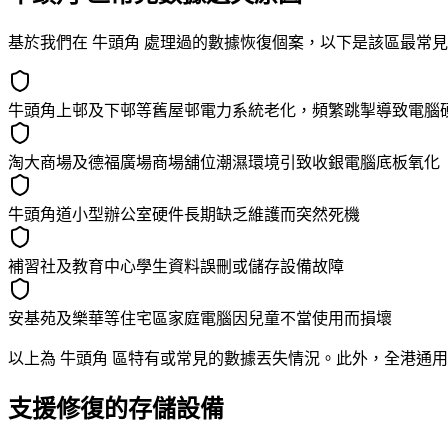
基於我們在 牛頭角 處理過的數據恢復個案，以下是該區最常
牛頭角上邨及下邨等舊屋邨電力系統老化，頻繁跳掣導致電腦
淘大商場及德福廣場商場舖位潮濕環境引致收銀電腦底板氧化
牛頭角道小型辦公室硬件長期缺乏維護而突然死機
補習社及教育中心學生資料誤刪或儲存設備故障
安基苑及樂華等住宅區家庭電腦因兒童不當使用而損壞
以上為 牛頭角 區特有或常見的數據丟失情況。此外，全港通用
支援修復的存儲設備