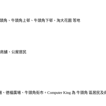
 牛頭角、牛頭角上邨、牛頭角下邨、淘大花園 等地
零售商舖、公屋居民
商場、德福廣場、牛頭角街市。Computer King 為 牛頭角 區