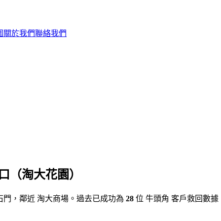
圍
關於我們
聯絡我們
出口（淘大花園）
於沙田石門，鄰近 淘大商場。過去已成功為
28
位 牛頭角 客戶救回數據