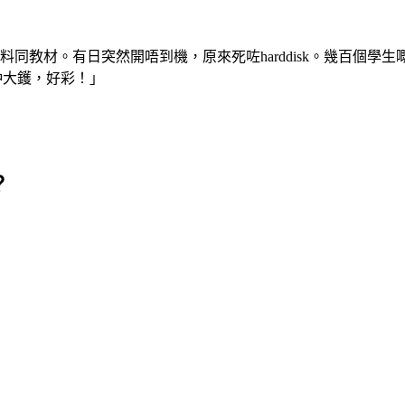
。有日突然開唔到機，原來死咗harddisk。幾百個學生嘅記錄，冇
仲大鑊，好彩！」
？