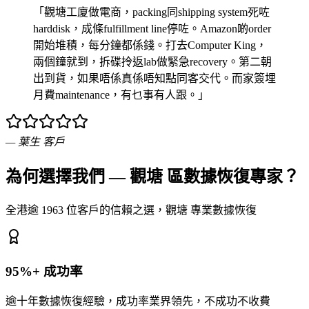
「觀塘工廈做電商，packing同shipping system死咗
harddisk，成條fulfillment line停咗。Amazon啲order
開始堆積，每分鐘都係錢。打去Computer King，
兩個鐘就到，拆碟拎返lab做緊急recovery。第二朝
出到貨，如果唔係真係唔知點同客交代。而家簽埋
月費maintenance，有乜事有人跟。」
—
葉生
客戶
為何選擇我們 — 觀塘 區數據恢復專家？
全港逾 1963 位客戶的信賴之選，觀塘 專業數據恢復
95%+ 成功率
逾十年數據恢復經驗，成功率業界領先，不成功不收費