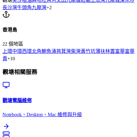
觀塘
尖沙咀
油麻地
旺角
何文田
九龍塘
紅磡
土瓜灣
九龍城
深水埗
長沙灣
牛頭角
九龍灣
+
2
香港島
22
個地區
上環
中環
西環
北角
鰂魚涌
筲箕灣
柴灣
黃竹坑
薄扶林
置富
華富
華
貴
+
10
觀塘
相關服務
觀塘
電腦維修
Notebook、Desktop、Mac 維修與升級