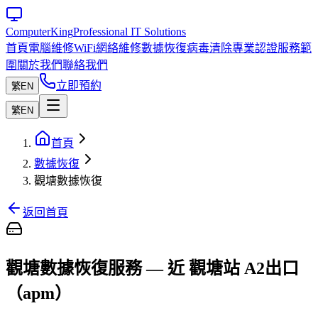
Computer
King
Professional IT Solutions
首頁
電腦維修
WiFi網絡維修
數據恢復
病毒清除
專業認證
服務範
圍
關於我們
聯絡我們
立即預約
繁
EN
繁
EN
首頁
數據恢復
觀塘數據恢復
返回首頁
觀塘數據恢復服務 — 近 觀塘站 A2出口
（apm）