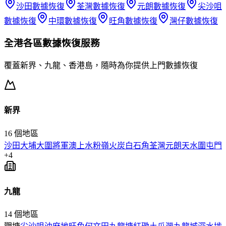
沙田
數據恢復
荃灣
數據恢復
元朗
數據恢復
尖沙咀
數據恢復
中環
數據恢復
旺角
數據恢復
灣仔
數據恢復
全港各區
數據恢復
服務
覆蓋新界、九龍、香港島，隨時為你提供上門
數據恢復
新界
16
個地區
沙田
大埔
大圍
將軍澳
上水
粉嶺
火炭
白石角
荃灣
元朗
天水圍
屯門
+
4
九龍
14
個地區