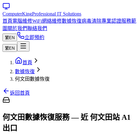
Computer
King
Professional IT Solutions
首頁
電腦維修
WiFi網絡維修
數據恢復
病毒清除
專業認證
服務範
圍
關於我們
聯絡我們
立即預約
繁
EN
繁
EN
首頁
數據恢復
何文田數據恢復
返回首頁
何文田數據恢復服務 — 近 何文田站 A1
出口