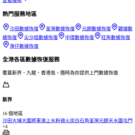
查看服務
熱門服務地區
沙田
數據恢復
荃灣
數據恢復
元朗
數據恢復
觀塘
數
據恢復
尖沙咀
數據恢復
中環
數據恢復
旺角
數據恢復
灣仔
數據恢復
全港各區
數據恢復
服務
覆蓋新界、九龍、香港島，隨時為你提供上門
數據恢復
新界
16
個地區
沙田
大埔
大圍
將軍澳
上水
粉嶺
火炭
白石角
荃灣
元朗
天水圍
屯門
+
4