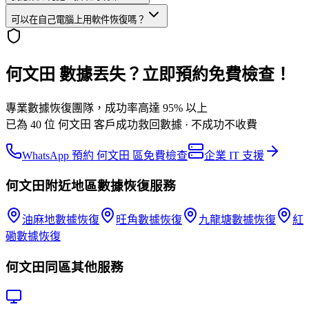
可以在自己電腦上用軟件恢復嗎？
何文田 數據丟失？立即預約免費檢查！
專業數據恢復團隊，成功率高達 95% 以上
已為 40 位 何文田 客戶成功救回數據 · 不成功不收費
WhatsApp 預約 何文田 區免費檢查
企業 IT 支援
何文田
附近地區
數據恢復
服務
油麻地
數據恢復
旺角
數據恢復
九龍塘
數據恢復
紅
磡
數據恢復
何文田
同區其他服務