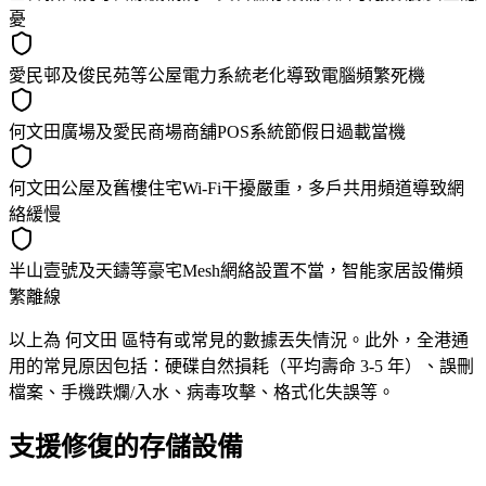
憂
愛民邨及俊民苑等公屋電力系統老化導致電腦頻繁死機
何文田廣場及愛民商場商舖POS系統節假日過載當機
何文田公屋及舊樓住宅Wi-Fi干擾嚴重，多戶共用頻道導致網
絡緩慢
半山壹號及天鑄等豪宅Mesh網絡設置不當，智能家居設備頻
繁離線
以上為 何文田 區特有或常見的數據丟失情況。此外，全港通
用的常見原因包括：硬碟自然損耗（平均壽命 3-5 年）、誤刪
檔案、手機跌爛/入水、病毒攻擊、格式化失誤等。
支援修復的存儲設備