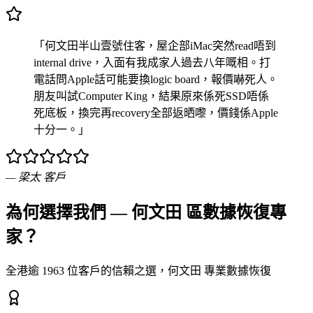
「何文田半山壹號住客，屋企部iMac突然read唔到
internal drive，入面有我成家人過去八年嘅相。打
電話問Apple話可能要換logic board，報價嚇死人。
朋友叫試Computer King，結果原來係死SSD唔係
死底板，換完再recovery全部返晒嚟，價錢係Apple
十分一。」
—
梁太
客戶
為何選擇我們 — 何文田 區數據恢復專
家？
全港逾 1963 位客戶的信賴之選，何文田 專業數據恢復