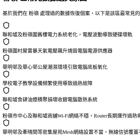
基於我們在 粉嶺 處理過的數據恢復個案，以下是該區最常見
聯和墟及粉嶺圍舊樓電力系統老化，電壓波動導致硬碟壞軌
粉嶺圍村屋雷暴天氣電壓飆升燒毀電腦電源供應器
華明邨及華心邨公屋潮濕環境引致電腦底板氧化
學校電子教學設備頻繁使用導致過熱故障
聯和墟食肆油煙積聚損壞收銀電腦散熱系統
粉嶺市中心及聯和墟商舖Wi-Fi網絡不穩，Router長期運作過
華明邨及牽晴間等密集屋苑Mesh網絡設置不當，無線信號覆蓋