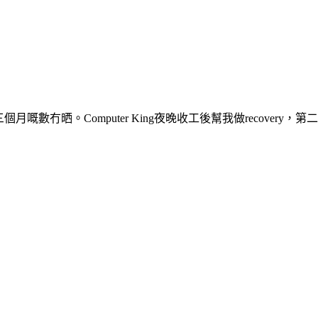
個月嘅數冇晒。Computer King夜晚收工後幫我做recove