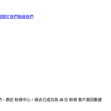
圍
關於我們
聯絡我們
沙田石門，鄰近 粉嶺中心。過去已成功為
28
位 粉嶺 客戶救回數據