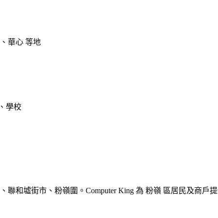
明、華心 等地
民、學校
心、聯和墟街市、粉嶺圍。Computer King 為 粉嶺 區居民及