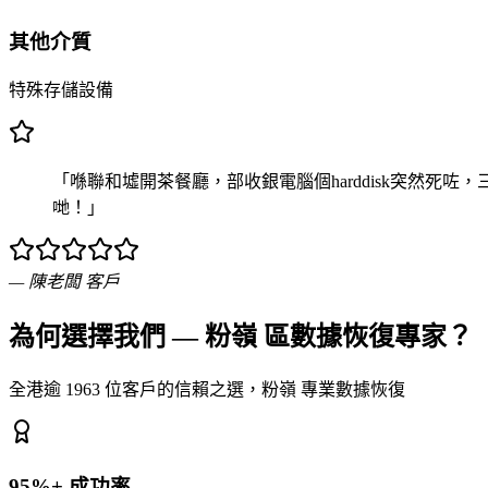
其他介質
特殊存儲設備
「喺聯和墟開茶餐廳，部收銀電腦個harddisk突然死咗，三
哋！」
—
陳老闆
客戶
為何選擇我們 — 粉嶺 區數據恢復專家？
全港逾 1963 位客戶的信賴之選，粉嶺 專業數據恢復
95%+ 成功率