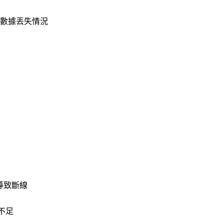
的數據丟失情況
熱導致斷線
不足