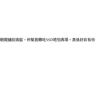
ry，第二朝開舖前搞掂，仲幫我轉咗SSD唔怕再壞。真係好彩有你