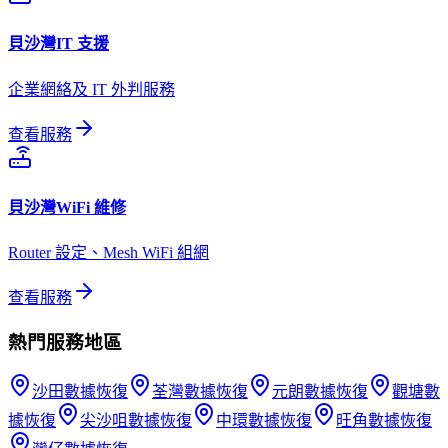
貝沙灣
IT 支援
企業網絡及 IT 外判服務
查看服務
貝沙灣
WiFi 維修
Router 設定、Mesh WiFi 組網
查看服務
熱門服務地區
沙田
數據恢復
荃灣
數據恢復
元朗
數據恢復
觀塘
數
據恢復
尖沙咀
數據恢復
中環
數據恢復
旺角
數據恢復