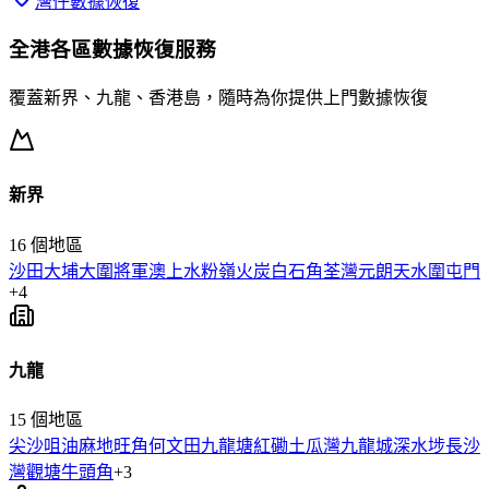
灣仔
數據恢復
全港各區
數據恢復
服務
覆蓋新界、九龍、香港島，隨時為你提供上門
數據恢復
新界
16
個地區
沙田
大埔
大圍
將軍澳
上水
粉嶺
火炭
白石角
荃灣
元朗
天水圍
屯門
+
4
九龍
15
個地區
尖沙咀
油麻地
旺角
何文田
九龍塘
紅磡
土瓜灣
九龍城
深水埗
長沙
灣
觀塘
牛頭角
+
3