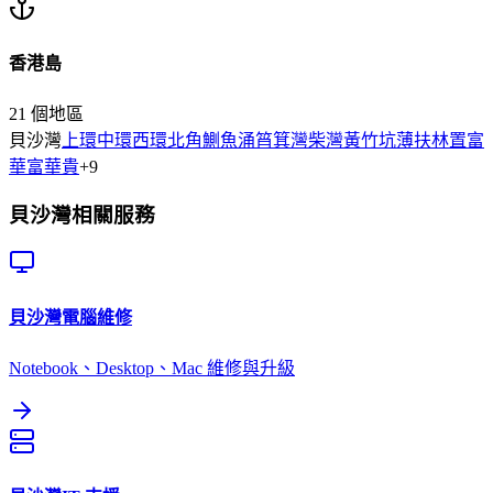
香港島
21
個地區
貝沙灣
上環
中環
西環
北角
鰂魚涌
筲箕灣
柴灣
黃竹坑
薄扶林
置富
華富
華貴
+
9
貝沙灣
相關服務
貝沙灣
電腦維修
Notebook、Desktop、Mac 維修與升級