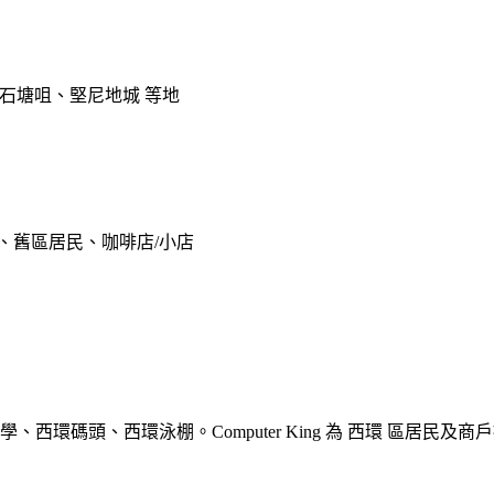
、石塘咀、堅尼地城 等地
宅、舊區居民、咖啡店/小店
大學、西環碼頭、西環泳棚。Computer King 為 西環 區居民