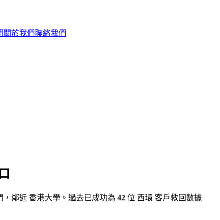
圍
關於我們
聯絡我們
口
沙田石門，鄰近 香港大學。過去已成功為
42
位 西環 客戶救回數據