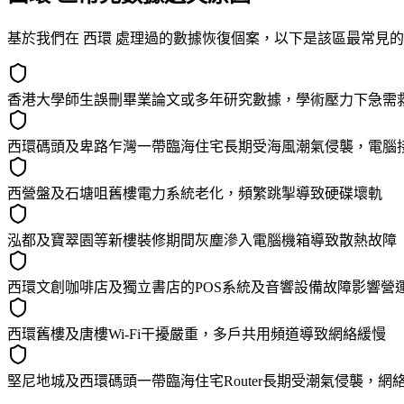
基於我們在 西環 處理過的數據恢復個案，以下是該區最常見
香港大學師生誤刪畢業論文或多年研究數據，學術壓力下急需
西環碼頭及卑路乍灣一帶臨海住宅長期受海風潮氣侵襲，電腦
西營盤及石塘咀舊樓電力系統老化，頻繁跳掣導致硬碟壞軌
泓都及寶翠園等新樓裝修期間灰塵滲入電腦機箱導致散熱故障
西環文創咖啡店及獨立書店的POS系統及音響設備故障影響營
西環舊樓及唐樓Wi-Fi干擾嚴重，多戶共用頻道導致網絡緩慢
堅尼地城及西環碼頭一帶臨海住宅Router長期受潮氣侵襲，網