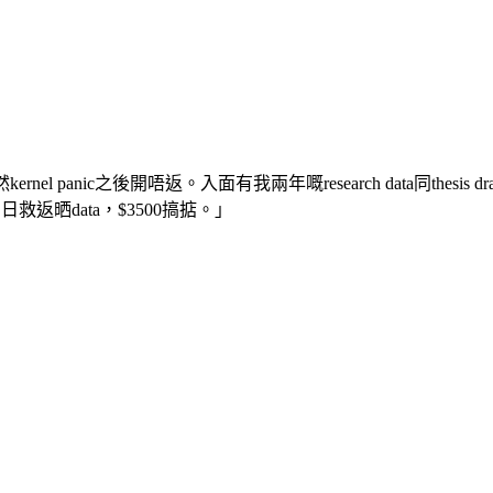
然kernel panic之後開唔返。入面有我兩年嘅research data同thesi
題，三日救返晒data，$3500搞掂。」