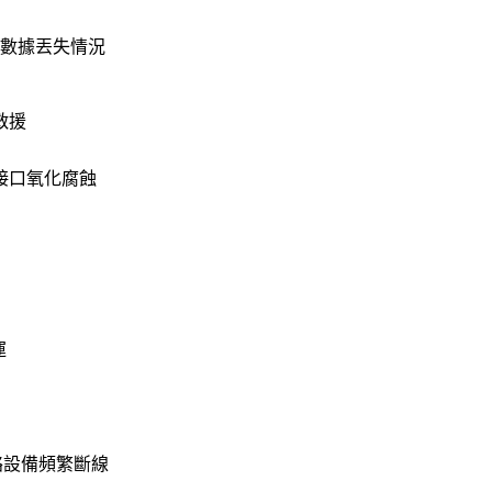
的數據丟失情況
救援
接口氧化腐蝕
運
絡設備頻繁斷線