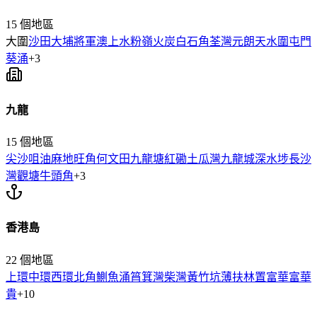
15
個地區
大圍
沙田
大埔
將軍澳
上水
粉嶺
火炭
白石角
荃灣
元朗
天水圍
屯門
葵涌
+
3
九龍
15
個地區
尖沙咀
油麻地
旺角
何文田
九龍塘
紅磡
土瓜灣
九龍城
深水埗
長沙
灣
觀塘
牛頭角
+
3
香港島
22
個地區
上環
中環
西環
北角
鰂魚涌
筲箕灣
柴灣
黃竹坑
薄扶林
置富
華富
華
貴
+
10