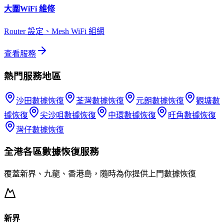
大圍
WiFi 維修
Router 設定、Mesh WiFi 組網
查看服務
熱門服務地區
沙田
數據恢復
荃灣
數據恢復
元朗
數據恢復
觀塘
數
據恢復
尖沙咀
數據恢復
中環
數據恢復
旺角
數據恢復
灣仔
數據恢復
全港各區
數據恢復
服務
覆蓋新界、九龍、香港島，隨時為你提供上門
數據恢復
新界