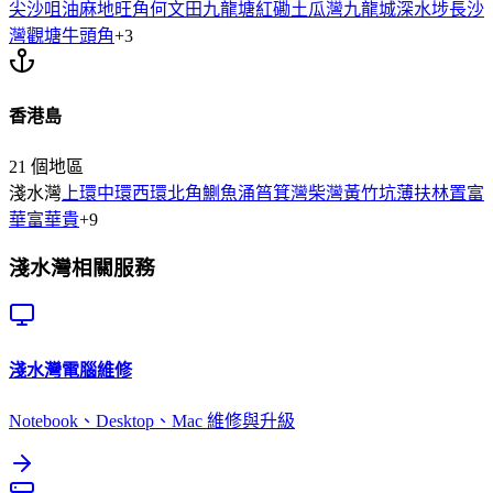
尖沙咀
油麻地
旺角
何文田
九龍塘
紅磡
土瓜灣
九龍城
深水埗
長沙
灣
觀塘
牛頭角
+
3
香港島
21
個地區
淺水灣
上環
中環
西環
北角
鰂魚涌
筲箕灣
柴灣
黃竹坑
薄扶林
置富
華富
華貴
+
9
淺水灣
相關服務
淺水灣
電腦維修
Notebook、Desktop、Mac 維修與升級