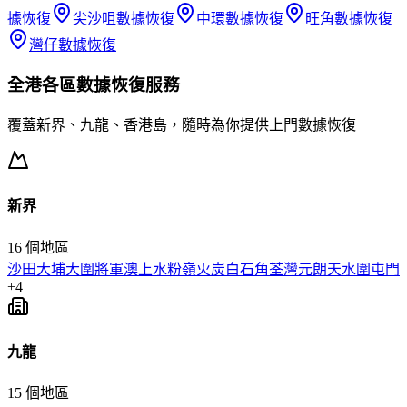
據恢復
尖沙咀
數據恢復
中環
數據恢復
旺角
數據恢復
灣仔
數據恢復
全港各區
數據恢復
服務
覆蓋新界、九龍、香港島，隨時為你提供上門
數據恢復
新界
16
個地區
沙田
大埔
大圍
將軍澳
上水
粉嶺
火炭
白石角
荃灣
元朗
天水圍
屯門
+
4
九龍
15
個地區