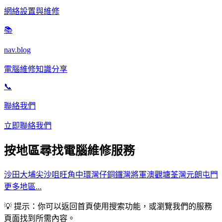
網絡設置與維修
📚
nav.blog
電腦維修知識分享
📞
聯絡我們
立即聯絡我們
按地區尋找電腦維修服務
沙田
大埔
尖沙咀
旺角
中環
灣仔
銅鑼灣
將軍澳
觀塘
荃灣
元朗
屯門
更多地區...
💡 提示：你可以返回首頁使用搜索功能，或瀏覽我們的服務
頁面找到所需內容。