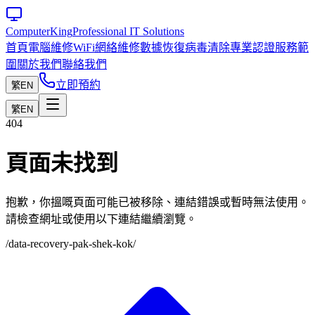
Computer
King
Professional IT Solutions
首頁
電腦維修
WiFi網絡維修
數據恢復
病毒清除
專業認證
服務範
圍
關於我們
聯絡我們
立即預約
繁
EN
繁
EN
404
頁面未找到
抱歉，你搵嘅頁面可能已被移除、連結錯誤或暫時無法使用。
請檢查網址或使用以下連結繼續瀏覽。
/data-recovery-pak-shek-kok/