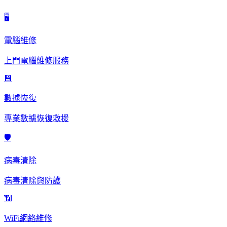
🖥️
電腦維修
上門電腦維修服務
💾
數據恢復
專業數據恢復救援
🛡️
病毒清除
病毒清除與防護
📶
WiFi網絡維修