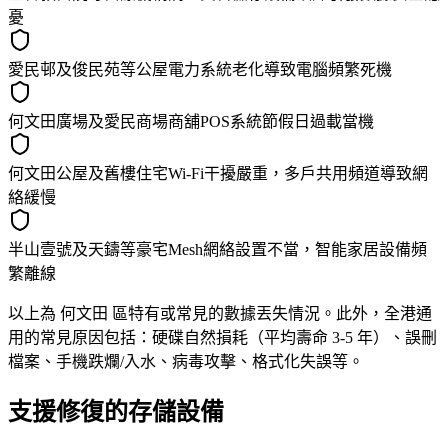
憂
愛民邨及俊民苑等公屋電力系統老化導致電腦頻繁死機
何文田廣場及愛民商場商舖POS系統節假日過載當機
何文田公屋及舊樓住宅Wi-Fi干擾嚴重，多戶共用頻道導致網
絡緩慢
半山壹號及天鑄等豪宅Mesh網絡設置不當，智能家居設備頻
繁離線
以上為 何文田 區特有或常見的數據丟失情況。此外，全港通
用的常見原因包括：硬碟自然損耗（平均壽命 3-5 年）、誤刪
檔案、手機跌爛/入水、病毒攻擊、格式化失誤等。
支援修復的存儲設備