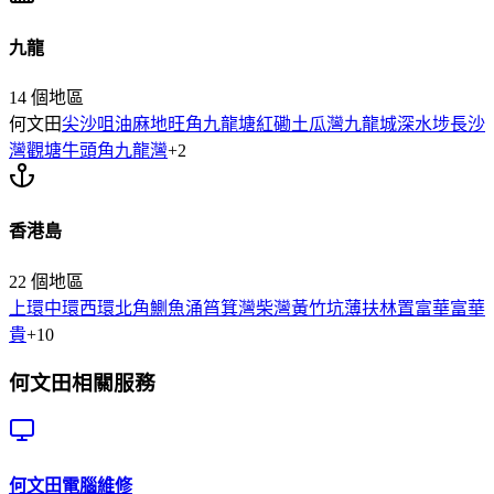
九龍
14
個地區
何文田
尖沙咀
油麻地
旺角
九龍塘
紅磡
土瓜灣
九龍城
深水埗
長沙
灣
觀塘
牛頭角
九龍灣
+
2
香港島
22
個地區
上環
中環
西環
北角
鰂魚涌
筲箕灣
柴灣
黃竹坑
薄扶林
置富
華富
華
貴
+
10
何文田
相關服務
何文田
電腦維修