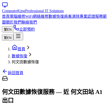
Computer
King
Professional IT Solutions
首頁
電腦維修
WiFi網絡維修
數據恢復
病毒清除
專業認證
服務範
圍
關於我們
聯絡我們
立即預約
繁
EN
繁
EN
首頁
數據恢復
何文田數據恢復
返回首頁
何文田數據恢復服務 — 近 何文田站 A1
出口