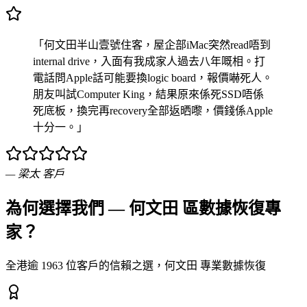
「何文田半山壹號住客，屋企部iMac突然read唔到
internal drive，入面有我成家人過去八年嘅相。打
電話問Apple話可能要換logic board，報價嚇死人。
朋友叫試Computer King，結果原來係死SSD唔係
死底板，換完再recovery全部返晒嚟，價錢係Apple
十分一。」
—
梁太
客戶
為何選擇我們 — 何文田 區數據恢復專
家？
全港逾 1963 位客戶的信賴之選，何文田 專業數據恢復