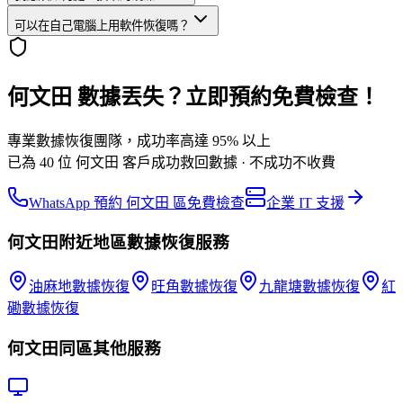
可以在自己電腦上用軟件恢復嗎？
何文田 數據丟失？立即預約免費檢查！
專業數據恢復團隊，成功率高達 95% 以上
已為 40 位 何文田 客戶成功救回數據 · 不成功不收費
WhatsApp 預約 何文田 區免費檢查
企業 IT 支援
何文田
附近地區
數據恢復
服務
油麻地
數據恢復
旺角
數據恢復
九龍塘
數據恢復
紅
磡
數據恢復
何文田
同區其他服務