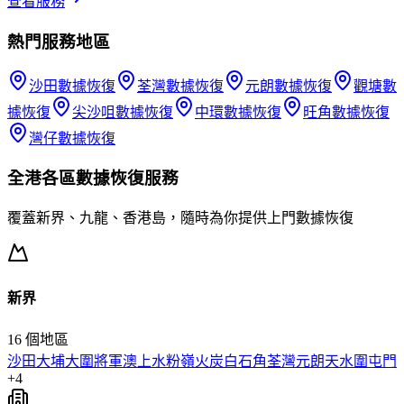
查看服務
熱門服務地區
沙田
數據恢復
荃灣
數據恢復
元朗
數據恢復
觀塘
數
據恢復
尖沙咀
數據恢復
中環
數據恢復
旺角
數據恢復
灣仔
數據恢復
全港各區
數據恢復
服務
覆蓋新界、九龍、香港島，隨時為你提供上門
數據恢復
新界
16
個地區
沙田
大埔
大圍
將軍澳
上水
粉嶺
火炭
白石角
荃灣
元朗
天水圍
屯門
+
4