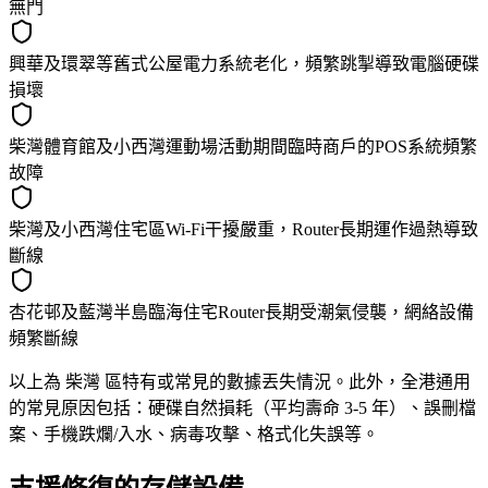
無門
興華及環翠等舊式公屋電力系統老化，頻繁跳掣導致電腦硬碟
損壞
柴灣體育館及小西灣運動場活動期間臨時商戶的POS系統頻繁
故障
柴灣及小西灣住宅區Wi-Fi干擾嚴重，Router長期運作過熱導致
斷線
杏花邨及藍灣半島臨海住宅Router長期受潮氣侵襲，網絡設備
頻繁斷線
以上為 柴灣 區特有或常見的數據丟失情況。此外，全港通用
的常見原因包括：硬碟自然損耗（平均壽命 3-5 年）、誤刪檔
案、手機跌爛/入水、病毒攻擊、格式化失誤等。