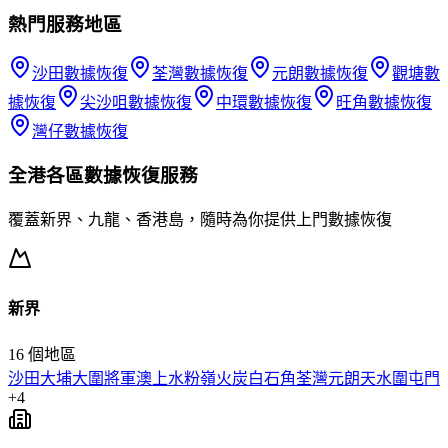
熱門服務地區
沙田
數據恢復
荃灣
數據恢復
元朗
數據恢復
觀塘
數
據恢復
尖沙咀
數據恢復
中環
數據恢復
旺角
數據恢復
灣仔
數據恢復
全港各區
數據恢復
服務
覆蓋新界、九龍、香港島，隨時為你提供上門
數據恢復
新界
16
個地區
沙田
大埔
大圍
將軍澳
上水
粉嶺
火炭
白石角
荃灣
元朗
天水圍
屯門
+
4