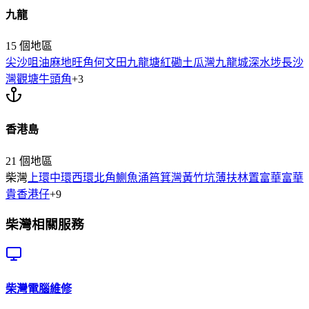
九龍
15
個地區
尖沙咀
油麻地
旺角
何文田
九龍塘
紅磡
土瓜灣
九龍城
深水埗
長沙
灣
觀塘
牛頭角
+
3
香港島
21
個地區
柴灣
上環
中環
西環
北角
鰂魚涌
筲箕灣
黃竹坑
薄扶林
置富
華富
華
貴
香港仔
+
9
柴灣
相關服務
柴灣
電腦維修