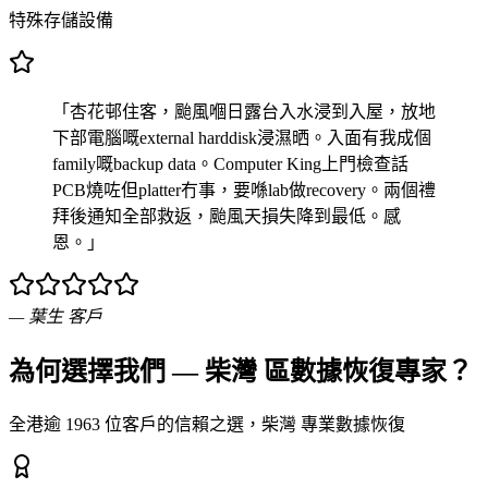
特殊存儲設備
「杏花邨住客，颱風嗰日露台入水浸到入屋，放地
下部電腦嘅external harddisk浸濕晒。入面有我成個
family嘅backup data。Computer King上門檢查話
PCB燒咗但platter冇事，要喺lab做recovery。兩個禮
拜後通知全部救返，颱風天損失降到最低。感
恩。」
—
葉生
客戶
為何選擇我們 — 柴灣 區數據恢復專家？
全港逾 1963 位客戶的信賴之選，柴灣 專業數據恢復