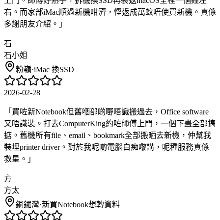
上門。師傅好熟手，拆機換SSD再裝返macOS全程一個鐘左
右。而家部iMac順過新機咁濟，慳返成萬蚊唔使買新機。真係
多謝朋友介紹。
」
石
石小姐
粉嶺
·
iMac 換SSD
2026-02-28
「
買咗新Notebook但舊嗰部啲嘢唔識搬過去，Office software
又唔識裝。打去ComputerKing約咗師傅上門，一個下晝全部搞
掂。舊機所有file、email、bookmark全部搬晒去新機，仲幫我
裝埋printer driver。對於我呢啲電腦白痴嚟講，呢種服務真係
救星。
」
方
方太
銅鑼灣
·
新買Notebook想轉資料