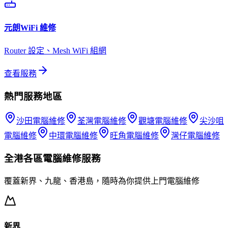
元朗
WiFi 維修
Router 設定、Mesh WiFi 組網
查看服務
熱門服務地區
沙田
電腦維修
荃灣
電腦維修
觀塘
電腦維修
尖沙咀
電腦維修
中環
電腦維修
旺角
電腦維修
灣仔
電腦維修
全港各區
電腦維修
服務
覆蓋新界、九龍、香港島，隨時為你提供上門
電腦維修
新界