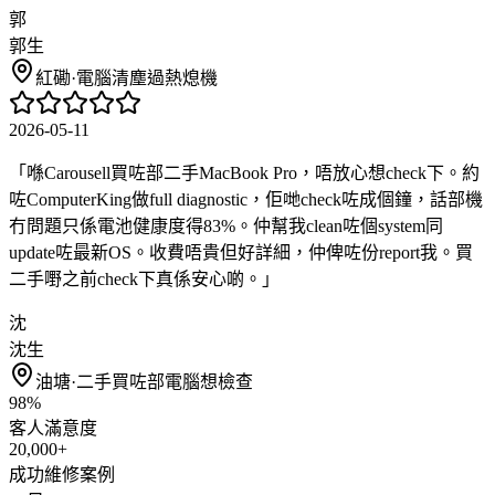
郭
郭生
紅磡
·
電腦清塵過熱熄機
2026-05-11
「
喺Carousell買咗部二手MacBook Pro，唔放心想check下。約
咗ComputerKing做full diagnostic，佢哋check咗成個鐘，話部機
冇問題只係電池健康度得83%。仲幫我clean咗個system同
update咗最新OS。收費唔貴但好詳細，仲俾咗份report我。買
二手嘢之前check下真係安心啲。
」
沈
沈生
油塘
·
二手買咗部電腦想檢查
98%
客人滿意度
20,000+
成功維修案例