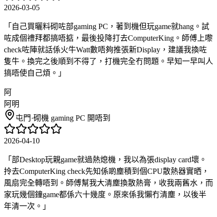
2026-03-05
「
自己買曬料砌咗部gaming PC，著到機但玩game就hang。試
咗成個禮拜都搞唔掂，最後投降打去ComputerKing。師傅上嚟
check咗陣就話係火牛Watt數唔夠推張新Display，建議我換咗
隻牛。換完之後順到不得了，打機完全冇問題。早知一早叫人
搞唔使自己煩。
」
阿
阿明
屯門
·
砌機 gaming PC 開唔到
2026-04-10
「
部Desktop玩親game就過熱熄機，我以為張display card壞。
拎去ComputerKing check先知係啲塵積到個CPU散熱器實晒，
風扇完全轉唔到。師傅幫我大清塵換散熱膏，收我兩舊水，而
家玩幾個鐘game都係六十幾度。原來係我懶冇清塵，以後半
年清一次。
」