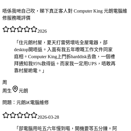
唔係我哋自己吹，睇下真正客人對 Computer King 元朗電腦維
修服務嘅評價
2026
「
住元朗村屋，夏天打雷劈壞咗全屋電器，部
desktop開唔返。入面有我五年嚟嘅工作文件同家
庭相。Computer King上門拆harddisk去救，一個禮
拜通知我95%救得返。而家我一定用UPS，唔敢再
靠村屋啲電。
」
周
周生
元朗
問題：
元朗ã€電腦維修
2026-03-28
「
部電腦用咗五六年慢到嘔，開機要等五分鐘。阿