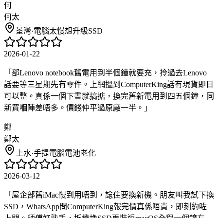
何
何太
荃灣
·
電腦太慢想升級SSD
2026-01-22
「
部Lenovo notebook舊電用到半個鐘就要充，拎過去Lenovo
話要等三星期先有零件。上網搵到ComputerKing話有現貨即日
可以整。真係一個下晝就搞掂，換完舊新電用到四五個鐘，同
新買嗰陣差唔多。價錢仲平過原廠一半。
」
鄭
鄭太
上水
·
手提電腦電池老化
2026-03-12
「
屋企部舊iMac慢到用唔到，諗住要換新機。朋友叫我試下換
SSD，WhatsApp問ComputerKing報完價真係唔貴，即刻約咗