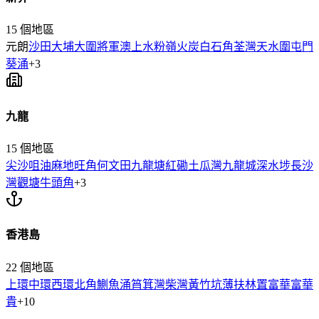
15
個地區
元朗
沙田
大埔
大圍
將軍澳
上水
粉嶺
火炭
白石角
荃灣
天水圍
屯門
葵涌
+
3
九龍
15
個地區
尖沙咀
油麻地
旺角
何文田
九龍塘
紅磡
土瓜灣
九龍城
深水埗
長沙
灣
觀塘
牛頭角
+
3
香港島
22
個地區
上環
中環
西環
北角
鰂魚涌
筲箕灣
柴灣
黃竹坑
薄扶林
置富
華富
華
貴
+
10