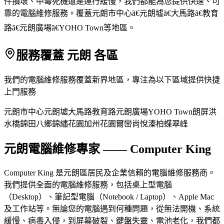
件損壞、中毒死機還是運行緩慢，我們都能為您提供快速、可
靠的電腦維修服務。覆蓋元朗市中心ã€元朗墟ã€大馬路ã€教育
路ã€元朗廣場ã€YOHO Town等地區。
服務覆蓋 元朗 各區
我們的電腦維修服務覆蓋新界地區，專注為以下區域提供快捷
上門服務
元朗市中心
元朗墟
大馬路
教育路
元朗廣場
YOHO Town
朗屏
洪
水橋
錦田
八鄉
錦繡花園
加州花園
爾巒
尚悅
溱柏
蝶翠峰
元朗電腦維修專家 —— Computer King
Computer King 是元朗區居民及企業信賴的電腦維修服務商。
我們提供全面的電腦維修服務，包括桌上型電腦
（Desktop）、筆記型電腦（Notebook / Laptop）、Apple Mac
及工作站等。無論您的電腦遇到何種問題，從無法開機、系統
緩慢、病毒入侵，到屏幕破裂、鍵盤失靈、電池老化，我們都