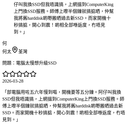
仔叫我換SSD但我唔識搞，上網搵到ComputerKing
上門換SSD服務。師傅上嚟半個鐘就搞掂晒，仲幫
我將舊harddisk啲嘢搬晒過去新SSD。而家開機十
秒搞掂，開心到震！啲相全部喺返度，冇唔見
到。
」
何
何太
荃灣
問題：
電腦太慢想升級SSD
2026-03-28
「
部電腦用咗五六年慢到嘔，開機要等五分鐘。阿仔叫我換
SSD但我唔識搞，上網搵到ComputerKing上門換SSD服務。師
傅上嚟半個鐘就搞掂晒，仲幫我將舊harddisk啲嘢搬晒過去新
SSD。而家開機十秒搞掂，開心到震！啲相全部喺返度，冇唔
見到。
」